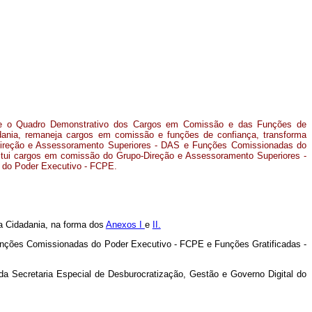
 e o Quadro Demonstrativo dos Cargos em Comissão e das Funções de
adania, remaneja cargos em comissão e funções de confiança,
transforma
ireção e Assessoramento Superiores - DAS e Funções Comissionadas do
itui cargos em comissão do Grupo-Direção e Assessoramento Superiores -
do Poder Executivo - FCPE.
a Cidadania, na forma dos
Anexos I
e
II.
nções Comissionadas do Poder Executivo - FCPE e Funções Gratificadas -
o da Secretaria Especial de Desburocratização, Gestão e Governo Digital do