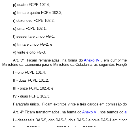
p) quatro FCPE 102.4;
q) trinta e quatro FCPE 102.3;
r) dezenove FCPE 102.2;
s) uma FCPE 102.1;
t) sessenta e cinco FG-1;
u) trinta e cinco FG-2; e
v) vinte e oito FG-3.
Art. 3º Ficam remanejadas, na forma do
Anexo IV
, em cumprime
Ministério da Economia para o Ministério da Cidadania, as seguintes Fun
I - oito FCPE 101.4;
II - duas
FCPE 101.2;
III - onze FCPE 102.4; e
IV - duas FCPE 102.3.
Parágrafo único. Ficam extintos vinte e três cargos em comissão 
Art. 4º
Ficam transformados, na forma do
Anexo V
, nos termos do
a
I - dezesseis DAS-5, oito DAS-3, dois DAS-2 e nove DAS-1 em cinc