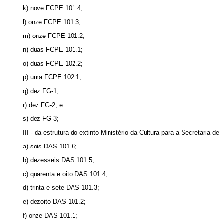
k) nove FCPE 101.4;
l) onze FCPE 101.3;
m) onze FCPE 101.2;
n) duas FCPE 101.1;
o) duas FCPE 102.2;
p) uma FCPE 102.1;
q) dez FG-1;
r) dez FG-2; e
s) dez FG-3;
III - da estrutura do extinto Ministério da Cultura para a Secretaria
a) seis DAS 101.6;
b) dezesseis DAS 101.5;
c) quarenta e oito DAS 101.4;
d) trinta e sete DAS 101.3;
e) dezoito DAS 101.2;
f) onze DAS 101.1;