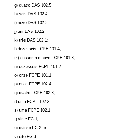
g) quatro DAS 102.5;
h) seis DAS 102.4;
i) nove DAS 102.3;
j) um DAS 102.2;
k) três DAS 102.1;
l) dezesseis FCPE 101.4;
m) sessenta e nove FCPE 101.3;
n) dezesseis FCPE 101.2;
o) onze FCPE 101.1;
p) duas FCPE 102.4;
q) quatro FCPE 102.3;
r) uma FCPE 102.2;
s) uma FCPE 102.1;
t) vinte FG-1;
u) quinze FG-2; e
v) oito FG-3;