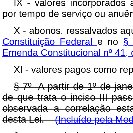
IX - valores incorporados 
por tempo de serviço ou anuên
X - abonos, ressalvados aq
Constituição Federal
e no
§ 
Emenda Constitucional nº 41,
XI - valores pagos como re
§ 7º A partir de 1º de jane
de que trata o inciso III pas
observada a correlação est
desta Lei.
(Incluído pela Med