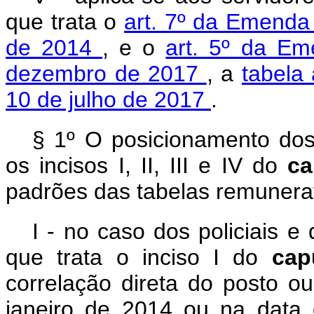
que trata o
art. 7º da Emenda 
de 2014
, e o
art. 5º da Em
dezembro de 2017
, a
tabela
10 de julho de 2017
.
§ 1º O posicionamento dos
os incisos I, II, III e IV do
c
padrões das tabelas remunerat
I - no caso dos policiais e
que trata o inciso I do
ca
correlação direta do posto 
janeiro de 2014 ou na data d