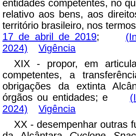
entidades competentes, no que
relativo aos bens, aos direit
território brasileiro, nos termo
17 de abril de 2019
;
(I
2024)
Vigência
XIX - propor, em articu
competentes, a transferênc
obrigações da extinta Alcâ
órgãos ou entidades; e
(
2024)
Vigência
XX - desempenhar outras f
da Alcântara
Cyclone Spac