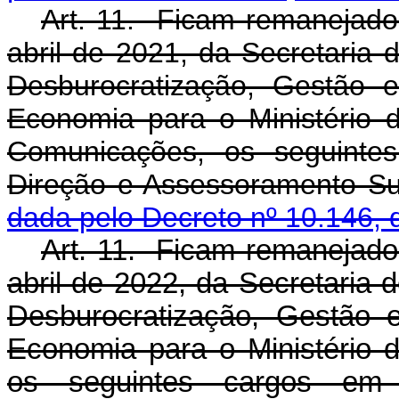
Art. 11. Ficam remanejados
abril de 2021, da Secretaria 
Desburocratização, Gestão e
Economia para o Ministério d
Comunicações, os seguinte
Direção e Assessoramen
dada pelo Decreto nº 10.146, 
Art. 11. Ficam remanejados
abril de 2022, da Secretaria 
Desburocratização, Gestão e
Economia para o Ministério d
os seguintes cargos em