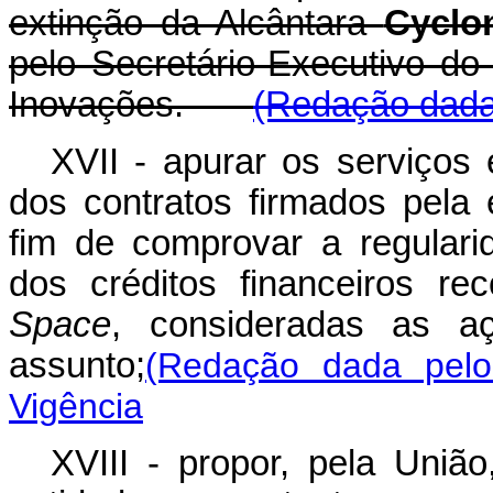
extinção da Alcântara
Cyclo
pelo Secretário-Executivo do 
Inovações.
(Redação dada 
XVII - apurar os serviços
dos contratos firmados pela 
fim de comprovar a regular
dos créditos financeiros re
Space
, consideradas as aç
assunto;
(Redação dada pelo
Vigência
XVIII - propor, pela Uniã