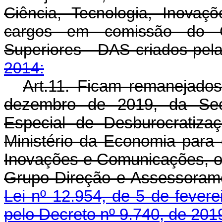
Ciência, Tecnologia, Inova
cargos em comissão do G
Superiores - DAS criados pel
2014:
Art.11. Ficam remanejados
dezembro de 2019, da Secr
Especial de Desburocratiza
Ministério da Economia para o
Inovações e Comunicações, o
Grupo-Direção e Assessorame
Lei nº 12.954, de 5 de fever
pelo Decreto nº 9.740, de 201