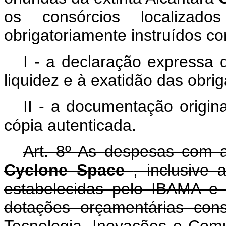
os consórcios localizados
obrigatoriamente instruídos c
I - a declaração expressa 
liquidez e à exatidão das obri
II - a documentação origin
cópia autenticada.
Art. 8º As despesas com a 
Cyclone Space
, inclusive
estabelecidas pelo IBAMA e
dotações orçamentárias cons