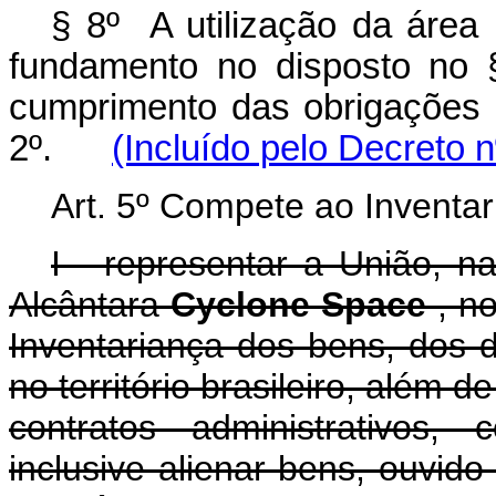
§ 8º A utilização da áre
fundamento no disposto no 
cumprimento das obrigações pr
2º.
(Incluído pelo Decreto 
Art. 5º Compete ao Inventar
I - representar a União, n
Alcântara
Cyclone Space
, n
Inventariança dos bens, dos d
no território brasileiro, além d
contratos administrativos,
inclusive alienar bens, ouvido