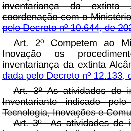
inventariança da extinta
coordenação com o Minist
pelo Decreto nº 10.644, de 20
Art. 2º Competem ao Min
Inovação os procedimento
inventariança da extinta Alc
dada pelo Decreto nº 12.133, 
Art. 3º As atividades de 
Inventariante indicado pel
Tecnologia, Inovações e Comu
Art. 3º As atividades de 