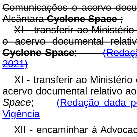
Comunicações o acervo docum
Alcântara
Cyclone Space
;
XI - transferir ao Ministér
o acervo documental relati
Cyclone Space
;
(Redaçã
2021)
XI - transferir ao Ministéri
acervo documental relativo ao
Space
;
(Redação dada pe
Vigência
XII - encaminhar à Advocac