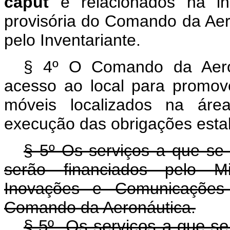
caput
e relacionados na in
provisória do Comando da Aero
pelo Inventariante.
§ 4º O Comando da Aeroná
acesso ao local para promov
móveis localizados na área
execução das obrigações estab
§ 5º Os serviços a que se r
serão financiados pelo Min
Inovações e Comunicações
Comando da Aeronáutica.
§ 5º Os serviços a que se r