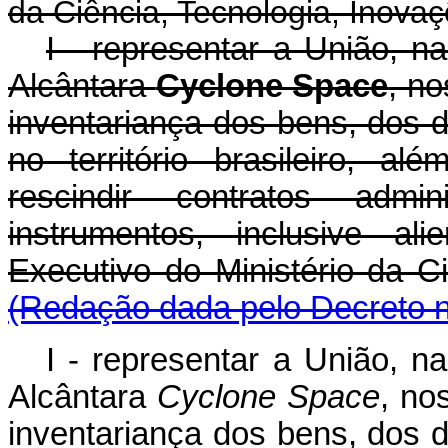
da Ciência, Tecnologia, Inov
I - representar a União, n
Alcântara
Cyclone Space
, no
inventariança dos bens, dos d
no território brasileiro, a
rescindir contratos admin
instrumentos, inclusive al
Executivo do Ministério da
(Redação dada pelo Decreto n
I - representar a União, n
Alcântara
Cyclone Space
, no
inventariança dos bens, dos d