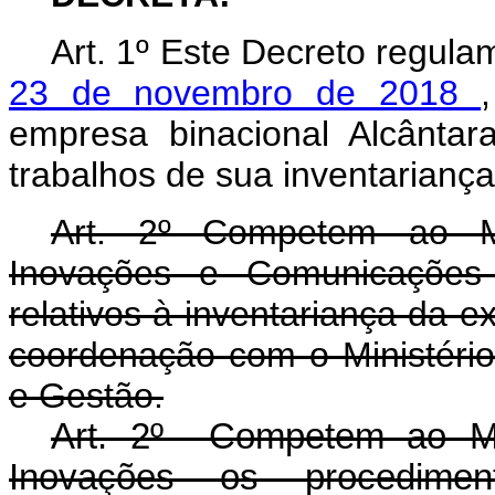
Art. 1º Este Decreto regul
23 de novembro de 2018
empresa binacional Alcânta
trabalhos de sua inventariança
Art. 2º Competem ao Min
Inovações e Comunicações o
relativos à inventariança da e
coordenação com o Ministéri
e Gestão.
Art. 2º Competem ao Min
Inovações os procediment