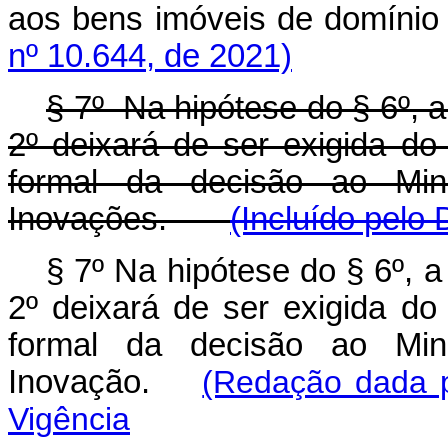
aos bens imóveis de domín
nº 10.644, de 2021)
§ 7º Na hipótese do § 6º, a 
2º deixará de ser exigida do
formal da decisão ao Mini
Inovações.
(Incluído pelo
§ 7º Na hipótese do § 6º, a 
2º deixará de ser exigida do
formal da decisão ao Mini
Inovação.
(Redação dada p
Vigência