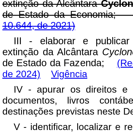
extinção da Alcântara
Cyclo
de Estado da Economi
10.644, de 2021)
III - elaborar e public
extinção da Alcântara
Cyclo
de Estado da Fazenda;
(Re
de 2024)
Vigência
IV - apurar os direitos e
documentos, livros contá
destinações previstas neste D
V - identificar, localizar e