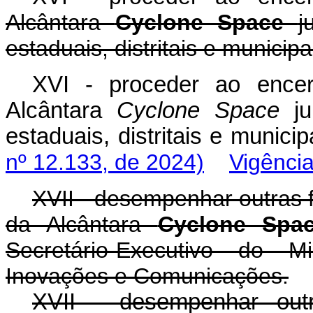
Alcântara
Cyclone Space
j
estaduais, distritais e municipa
XVI - proceder ao encer
Alcântara
Cyclone Space
ju
estaduais, distritais e muni
nº 12.133, de 2024)
Vigênci
XVII - desempenhar outras 
da Alcântara
Cyclone Sp
Secretário-Executivo do Mi
Inovações e Comunicações.
XVII - desempenhar out