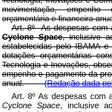
Tecnologia, Inovações e Comu
movimentação, empenho
orçamentária e financeira anua
Art. 8º As despesas com a 
Cyclone Space
, inclusive 
estabelecidas pelo IBAMA e
dotações orçamentárias cons
Tecnologia e Inovações, obse
empenho e pagamento da prog
anual.
(Redação dada pel
Art. 8º As despesas com a 
Cyclone Space
, inclusive a