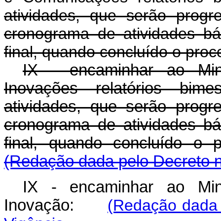
atividades, que serão progr
cronograma de atividades bá
final, quando concluído o proc
IX - encaminhar ao Mini
Inovações relatórios bim
atividades, que serão progr
cronograma de atividades bá
final, quando concluído
(Redação dada pelo Decreto n
IX - encaminhar ao Mini
Inovação:
(Redação dada 