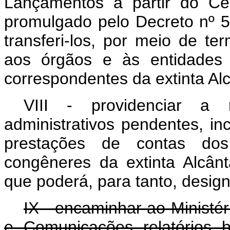
Lançamentos a partir do Ce
promulgado pelo Decreto nº 
transferi-los, por meio de te
aos órgãos e às entidades
correspondentes da extinta Al
VIII - providenciar a r
administrativos pendentes, inc
prestações de contas dos
congêneres da extinta Alcân
que poderá, para tanto, desig
IX - encaminhar ao Ministér
e Comunicações relatórios 