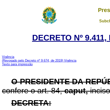
Pres
Subch
DECRETO Nº 9.411,
Vigência
(Revogado pelo Decreto nº 9.674, de 2019)
Vigência
Texto para impressão
O PRESIDENTE DA REPÚ
confere o art. 84,
caput,
inciso
DECRETA: