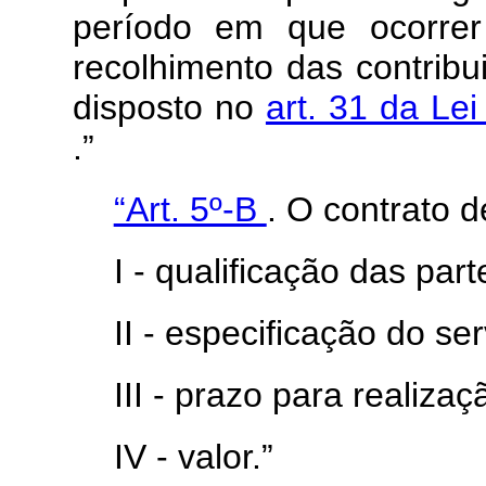
período em que ocorrer
recolhimento das contribu
disposto no
art. 31 da Le
.”
“Art. 5º-B
. O contrato d
I - qualificação das part
II - especificação do se
III - prazo para realiza
IV - valor.”