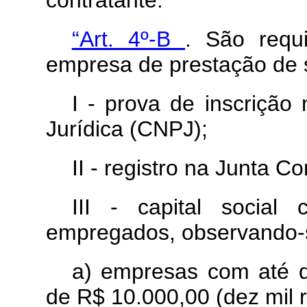
contratante.”
“Art. 4º-B
. São requ
empresa de prestação de s
I - prova de inscriçã
Jurídica (CNPJ);
II - registro na Junta Co
III - capital socia
empregados, observando-s
a) empresas com até d
de R$ 10.000,00 (dez mil r