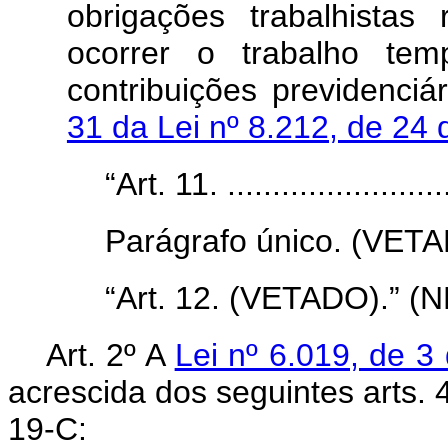
obrigações trabalhista
ocorrer o trabalho tem
contribuições previdenci
31 da Lei nº 8.212, de 24
“Art. 11. ..........................
Parágrafo único. (VETA
“Art. 12. (VETADO).” (N
Art. 2º A
Lei nº 6.019, de 3
acrescida dos seguintes arts. 4
19-C: