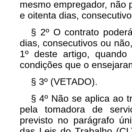
mesmo empregador, não p
e oitenta dias, consecutiv
§ 2º O contrato poder
dias, consecutivos ou não
1º deste artigo, quand
condições que o ensejara
§ 3º (VETADO).
§ 4º Não se aplica ao t
pela tomadora de servi
previsto no parágrafo ún
das Leis do Trabalho (C