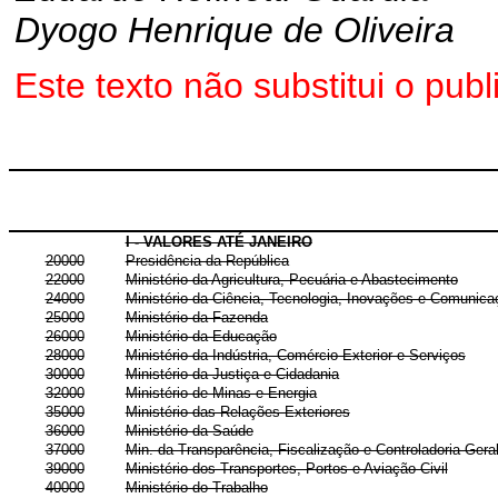
Dyogo Henrique de Oliveira
Este texto não substitui o pu
I - VALORES ATÉ JANEIRO
20000
Presidência da República
22000
Ministério da Agricultura, Pecuária e Abastecimento
24000
Ministério da Ciência, Tecnologia, Inovações e Comunic
25000
Ministério da Fazenda
26000
Ministério da Educação
28000
Ministério da Indústria, Comércio Exterior e Serviços
30000
Ministério da Justiça e Cidadania
32000
Ministério de Minas e Energia
35000
Ministério das Relações Exteriores
36000
Ministério da Saúde
37000
Min. da Transparência, Fiscalização e Controladoria-Gera
39000
Ministério dos Transportes, Portos e Aviação Civil
40000
Ministério do Trabalho