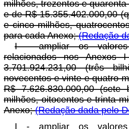
milhões, trezentos e quarenta 
e de R$ 15.355.402.000,00 (qu
e cinco milhões, quatrocentos
para cada Anexo;
(Redação da
I -
ampliar os valore
relacionados nos Anexos 
3.701.924.231,00 (três bi
novecentos e vinte e quatro mi
R$ 7.626.830.000,00 (sete b
milhões, oitocentos e trinta m
Anexo;
(Redação dada pelo De
I - ampliar os valores