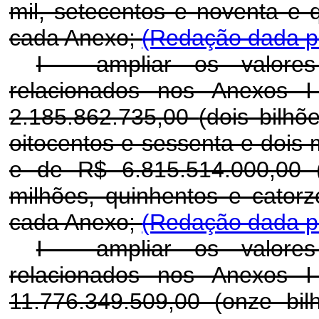
mil, setecentos e noventa e q
cada Anexo;
(Redação dada pe
I - ampliar os valores
relacionados nos Anexos 
2.185.862.735,00
(dois bilhõ
oitocentos e sessenta e dois mi
e de R$ 6.815.514.000,00
milhões, quinhentos e catorz
cada Anexo;
(Redação dada pe
I - ampliar os valores
relacionados nos Anexos 
11.776.349.509,00 (onze bil