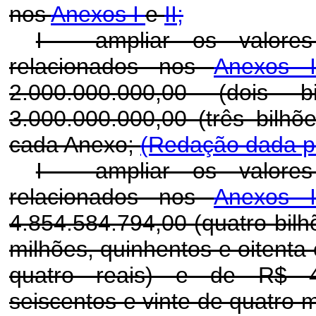
nos
Anexos I
e
II;
I - ampliar os valores
relacionados nos
Anexos
2.000.000.000,00 (doi
3.000.000.000,00 (três bilhõ
cada Anexo;
(Redação dada pe
I - ampliar os valores
relacionados nos
Anexos
4.854.584.794,00 (quatro bilh
milhões, quinhentos e oitenta 
quatro reais) e de R$ 4.6
seiscentos e vinte de quatro m