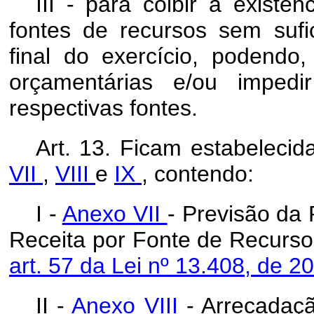
III - para coibir a exist
fontes de recursos sem sufic
final do exercício, podendo
orçamentárias e/ou impe
respectivas fontes.
Art. 13. Ficam estabeleci
VII
,
VIII
e
IX
, contendo:
I -
Anexo VII
- Previsão da 
Receita por Fonte de Recurs
art. 57 da Lei nº 13.408, de 
II -
Anexo VIII
- Arrecadaç