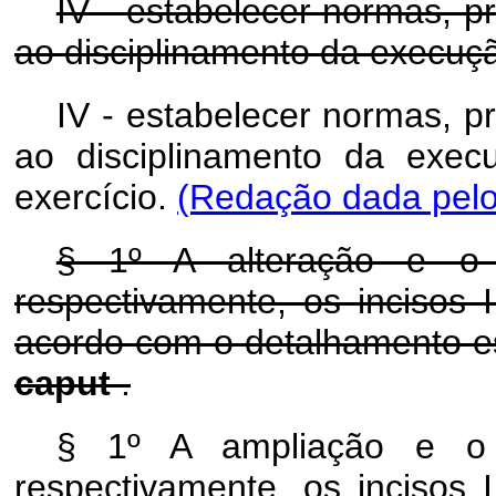
IV - estabelecer normas, p
ao disciplinamento da execuçã
IV - estabelecer normas, p
ao disciplinamento da exec
exercício.
(Redação dada pelo
§ 1º A alteração e o 
respectivamente, os incisos 
acordo com o detalhamento est
caput
.
§ 1º A ampliação e o 
respectivamente, os incisos 