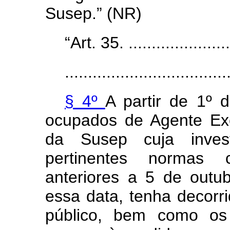
Susep.” (NR)
“Art. 35. .......................
...................................
§ 4º
A partir de 1º 
ocupados de Agente Ex
da Susep cuja inves
pertinentes normas co
anteriores a 5 de outu
essa data, tenha decor
público, bem como os