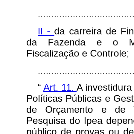
...................................
II -
da carreira de Fin
da Fazenda e o Mini
Fiscalização e Controle;
..................................
“
Art. 11.
A investidur
Políticas Públicas e Ges
de Orçamento e de T
Pesquisa do Ipea depe
público de provas ou de