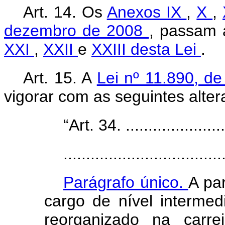
Art. 14. Os
Anexos IX
,
X
,
dezembro de 2008
, passam 
XXI
,
XXII
e
XXIII desta Lei
.
Art. 15. A
Lei nº 11.890, 
vigorar com as seguintes alter
“Art. 34. .......................
...................................
Parágrafo único.
A par
cargo de nível intermed
reorganizado na carre