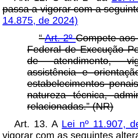
passa a vigorar com a seguin
14.875, de 2024)
“
Art. 2º
Compete aos 
Federal de Execução Pen
de atendimento, vigi
assistência e orientaç
estabelecimentos penais
natureza técnica, admi
relacionadas.” (NR)
Art. 13. A
Lei nº 11.907, 
vigorar com as seguintes alter