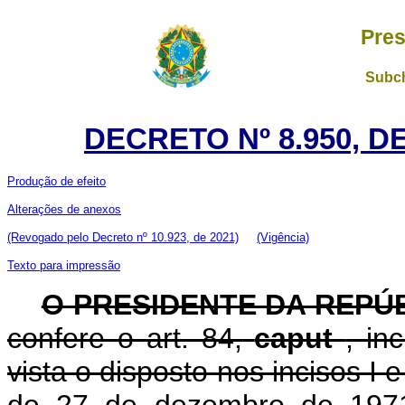
Pres
Subch
DECRETO Nº 8.950, D
Produção de efeito
Alterações de anexos
(Revogado pelo Decreto nº 10.923, de 2021)
(Vigência)
Texto para impressão
O PRESIDENTE DA REPÚ
confere o art. 84,
caput
, in
vista o disposto nos incisos I e