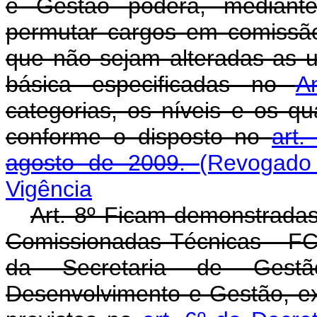
e Gestão poderá, mediante 
permutar cargos em comiss
que não sejam alteradas as u
básica especificadas no
A
categorias, os níveis e os qu
conforme o disposto no
art.
agosto de 2009.
(Revogado
Vigência
Art. 8º Ficam demonstrada
Comissionadas Técnicas - F
da Secretaria de Gestão
Desenvolvimento e Gestão, ex