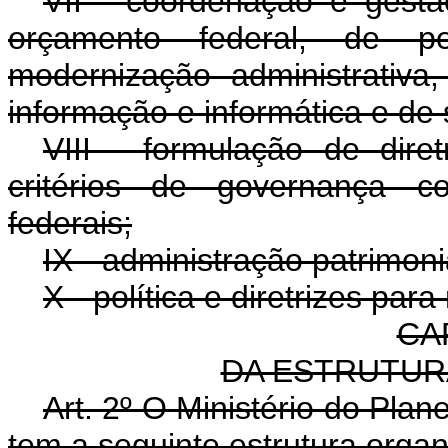
VII - coordenação e gest
orçamento federal, de pe
modernização administrativa
informação e informática e de 
VIII - formulação de dire
critérios de governança co
federais;
IX - administração patrimoni
X - política e diretrizes pa
CAP
DA ESTRUTUR
Art. 2º O Ministério do Pla
tem a seguinte estrutura organ