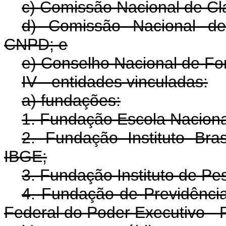
c) Comissão Nacional de Cla
d) Comissão Nacional de
CNPD; e
e) Conselho Nacional de Fo
IV - entidades vinculadas:
a) fundações:
1. Fundação Escola Naciona
2. Fundação Instituto Bras
IBGE;
3. Fundação Instituto de Pe
4. Fundação de Previdênci
Federal do Poder Executivo - 