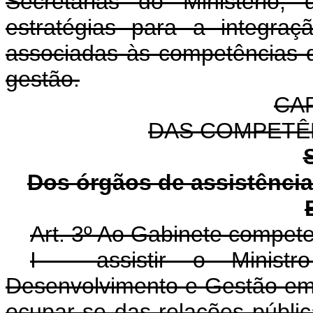
Secretarias do Ministério,
estratégias para a integra
associadas às competências 
gestão.
CAP
DAS COMPETÊ
Dos órgãos de assistência 
Art. 3º
Ao Gabinete compete
I - assistir o Minist
Desenvolvimento e Gestão em s
ocupar-se das relações públi