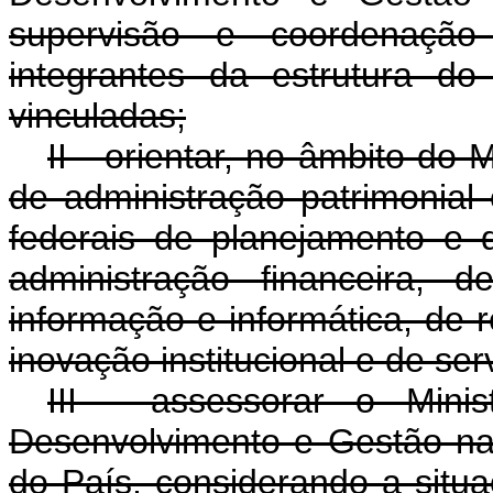
supervisão e coordenação 
integrantes da estrutura do
vinculadas;
II - orientar, no âmbito do 
de administração patrimonial
federais de planejamento e 
administração financeira, 
informação e informática, de
inovação institucional e de ser
III - assessorar o Mini
Desenvolvimento e Gestão na
do País, considerando a situa