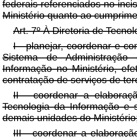
federais referenciados no incis
Ministério quanto ao cumprime
Art. 7º À Diretoria de Tecn
I - planejar, coordenar e co
Sistema de Administração
Informação no Ministério, ef
contratação de serviços de ter
II - coordenar a elaboraç
Tecnologia da Informação e 
demais unidades do Ministério
III - coordenar a elaboraçã