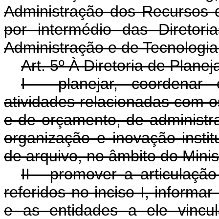
Administração dos Recursos d
por intermédio das Diretor
Administração e de Tecnologia
Art. 5º À Diretoria de Plan
I - planejar, coordenar
atividades relacionadas com o
e de orçamento, de administra
organização e inovação insti
de arquivo, no âmbito do Minis
II - promover a articulaçã
referidos no inciso I, informar
e as entidades a ele vincu