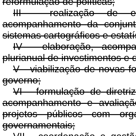
reformulação de políticas;
III - realização de 
acompanhamento da conjunt
sistemas cartográficos e estatí
IV - elaboração, acomp
plurianual de investimentos e
V - viabilização de novas f
governo;
VI - formulação de diretr
acompanhamento e avaliação
projetos públicos com orga
governamentais;