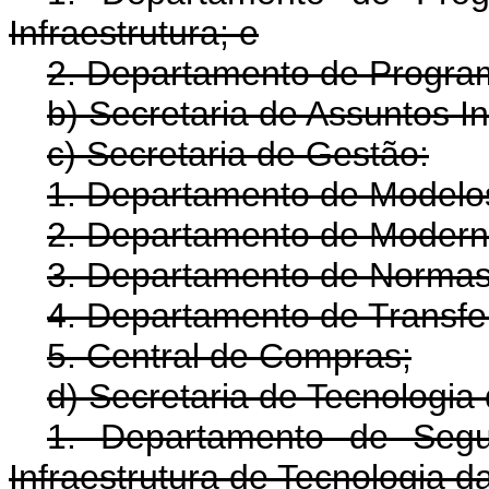
Infraestrutura; e
2. Departamento de Program
b) Secretaria de Assuntos In
c) Secretaria de Gestão:
1. Departamento de Modelos
2. Departamento de Modern
3. Departamento de Normas 
4. Departamento de Transfer
5. Central de Compras;
d) Secretaria de Tecnologia
1. Departamento de Segu
Infraestrutura de Tecnologia d