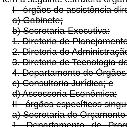
I - órgãos de assistência di
a) Gabinete;
b) Secretaria-Executiva:
1. Diretoria de Planejament
2. Diretoria de Administraçã
3. Diretoria de Tecnologia d
4. Departamento de Órgãos 
c) Consultoria Jurídica; e
d) Assessoria Econômica;
II - órgãos específicos singu
a) Secretaria de Orçamento
1. Departamento de Pro