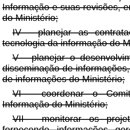
Informação e suas revisões, 
do Ministério;
IV - planejar as contrat
tecnologia da informação do Mi
V - planejar o desenvolvi
disseminação de informações,
de informações do Ministério;
VI - coordenar o Comit
Informação do Ministério;
VII - monitorar os proje
fornecendo informações ger