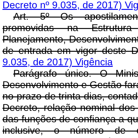
Decreto nº 9.035, de 2017)
Vi
Art. 5º Os apostilamen
promovidas na Estrutura
Planejamento, Desenvolviment
de entrada em vigor deste 
9.035, de 2017)
Vigência
Parágrafo único. O Mini
Desenvolvimento e Gestão fará 
no prazo de trinta dias, conta
Decreto, relação nominal dos
das funções de confiança a qu
inclusive, o número de 