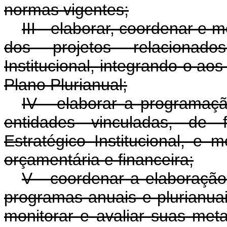
normas vigentes;
III - elaborar, coordenar e 
dos projetos relacionado
Institucional, integrando-o aos
Plano Plurianual;
IV - elaborar a programaçã
entidades vinculadas, de 
Estratégico Institucional, e 
orçamentária e financeira;
V - coordenar a elaboração
programas anuais e plurianuai
monitorar e avaliar suas met