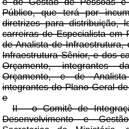
e de Gestão de Pessoas e 
Público, que terá por incum
diretrizes para distribuição,
carreiras de Especialista em
de Analista de Infraestrutura,
Infraestrutura Sênior, e dos 
Orçamento, integrantes 
Orçamento, e de Analista
integrantes do Plano Geral de
e
II - o Comitê de Integraç
Desenvolvimento e Gestão,