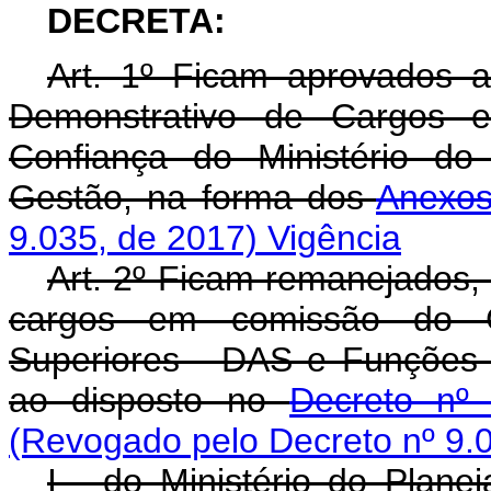
DECRETA:
Art. 1º Ficam aprovados 
Demonstrativo de Cargos
Confiança do Ministério do
Gestão, na forma dos
Anexo
9.035, de 2017)
Vigência
Art. 2º Ficam remanejados,
cargos em comissão do G
Superiores - DAS e Funções 
ao disposto no
Decreto nº
(Revogado pelo Decreto nº 9.
I - do Ministério do Plan