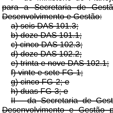
para a Secretaria de Gestã
Desenvolvimento e Gestão:
a) seis DAS 101.3;
b) doze DAS 101.1;
c) cinco DAS 102.3;
d) doze DAS 102.2;
e) trinta e nove DAS 102.1;
f) vinte e sete FG-1;
g) cinco FG-2; e
h) duas FG-3; e
II - da Secretaria de Ges
Desenvolvimento e Gestão p