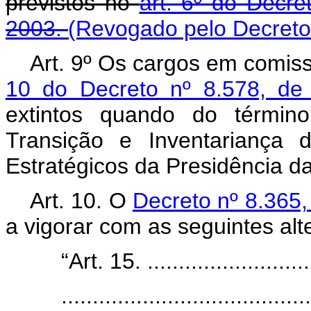
previstos no
art. 6º do Decr
2003.
(Revogado pelo Decreto
Art. 9º Os cargos em comis
10 do Decreto nº 8.578, d
extintos quando do términ
Transição e Inventariança 
Estratégicos da Presidência d
Art. 10. O
Decreto nº 8.365
a vigorar com as seguintes alt
“Art. 15. ...........................
........................................