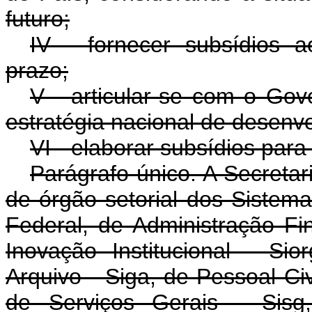
futuro;
IV - fornecer subsídios 
prazo;
V - articular-se com o Gov
estratégia nacional de desenv
VI - elaborar subsídios par
Parágrafo único. A Secretar
de órgão setorial dos Siste
Federal, de Administração Fi
Inovação Institucional - S
Arquivo - Siga, de Pessoal Civ
de Serviços Gerais - Sisg