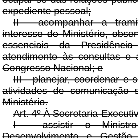
expediente pessoal;
II - acompanhar a tramit
interesse do Ministério, obs
essenciais da Presidênci
atendimento às consultas e 
Congresso Nacional; e
III - planejar, coordenar e
atividades de comunicação s
Ministério.
Art. 4º À Secretaria-Execut
I - assistir o Minist
Desenvolvimento e Gestão 