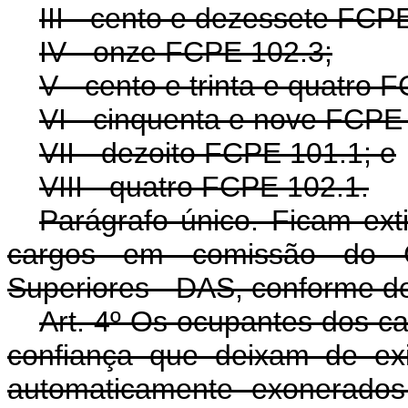
III - cento e dezessete FCP
IV - onze FCPE 102.3;
V - cento e trinta e quatro 
VI - cinquenta e nove FCPE
VII - dezoito FCPE 101.1; e
VIII - quatro FCPE 102.1.
Parágrafo único. Ficam ext
cargos em comissão do G
Superiores - DAS, conforme 
Art. 4º Os ocupantes dos c
confiança que deixam de exi
automaticamente exonerado