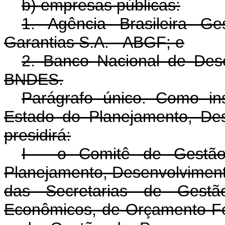
b) empresas públicas:
1. Agência Brasileira G
Garantias S.A. - ABGF; e
2. Banco Nacional de Des
BNDES.
Parágrafo único. Como ins
Estado do Planejamento, Des
presidirá:
I - o Comitê de Gestão 
Planejamento, Desenvolvimento
das Secretarias de Gestã
Econômicos, de Orçamento Fe