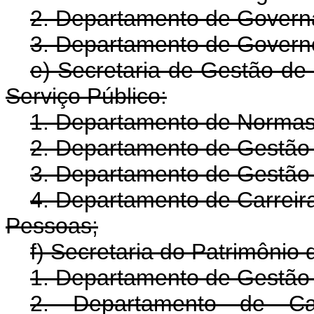
2. Departamento de Governa
3. Departamento de Governo
e) Secretaria de Gestão de
Serviço Público:
1. Departamento de Normas 
2. Departamento de Gestão d
3. Departamento de Gestão 
4. Departamento de Carreir
Pessoas;
f) Secretaria do Patrimônio 
1. Departamento de Gestão 
2. Departamento de Car