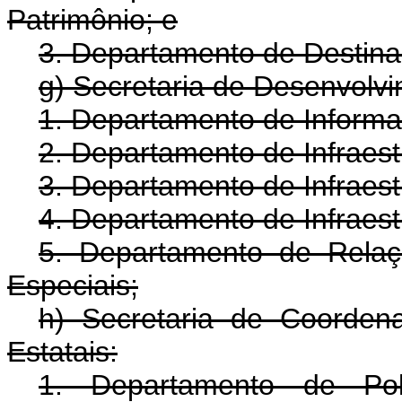
Patrimônio; e
3. Departamento de Destina
g) Secretaria de Desenvolvi
1. Departamento de Informa
2. Departamento de Infraest
3. Departamento de Infraest
4. Departamento de Infraest
5. Departamento de Relaç
Especiais;
h) Secretaria de Coorde
Estatais:
1. Departamento de Pol