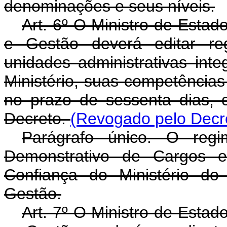
denominações e seus níveis.
Art. 6º O Ministro de Esta
e Gestão deverá editar reg
unidades administrativas int
Ministério, suas competências 
no prazo de sessenta dias, 
Decreto.
(Revogado pelo Decr
Parágrafo único. O regi
Demonstrativo de Cargos
Confiança do Ministério do
Gestão.
Art. 7º O Ministro de Esta