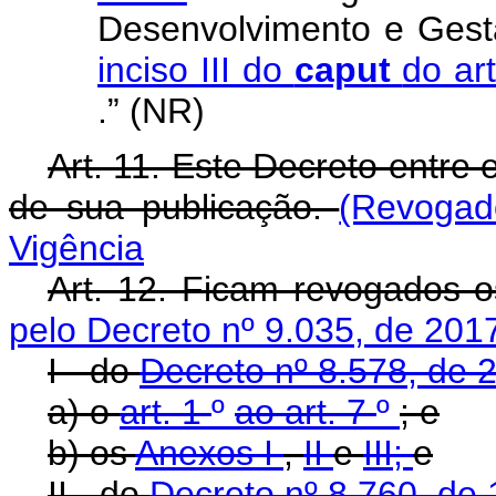
Desenvolvimento e Gestã
inciso III do
caput
do ar
.” (NR)
Art. 11. Este Decreto entre 
de sua publicação.
(Revogad
Vigência
Art. 12. Ficam revogados o
pelo Decreto nº 9.035, de 201
I - do
Decreto nº 8.578, de
a) o
art. 1
º
ao art. 7
º
; e
b) os
Anexos I
,
II
e
III;
e
II - do
Decreto nº 8.760, de