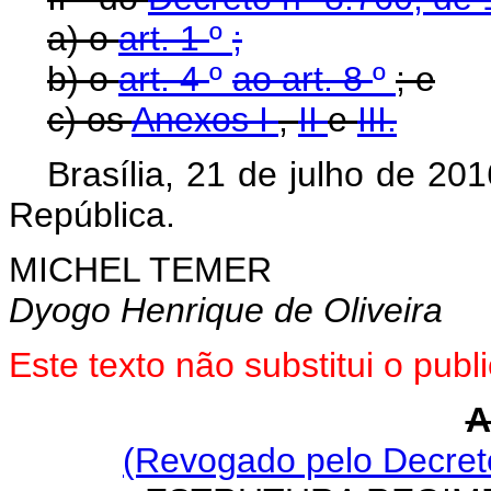
a) o
art. 1
º
;
b) o
art. 4
º
ao art. 8
º
; e
c) os
Anexos I
,
II
e
III.
Brasília, 21 de julho de 20
República.
MICHEL TEMER
Dyogo Henrique de Oliveira
Este texto não substitui o pu
A
(Revogado pelo Decret