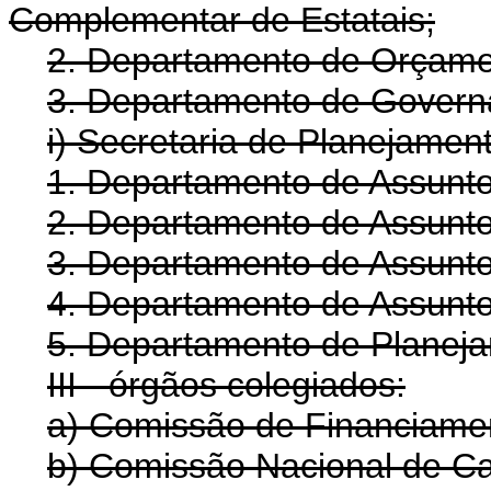
Complementar de Estatais;
2. Departamento de Orçamen
3. Departamento de Governa
i) Secretaria de Planejame
1. Departamento de Assunt
2. Departamento de Assunt
3. Departamento de Assuntos
4. Departamento de Assuntos 
5. Departamento de Planeja
III - órgãos colegiados:
a) Comissão de Financiamen
b) Comissão Nacional de Car