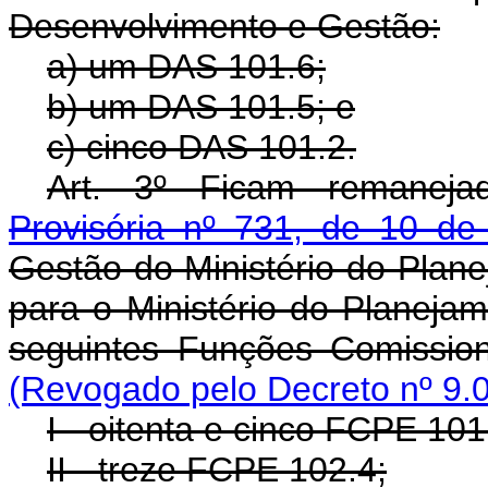
Desenvolvimento e Gestão:
a) um DAS 101.6;
b) um DAS 101.5; e
c) cinco DAS 101.2.
Art. 3º Ficam remanej
Provisória nº 731, de 10 d
Gestão do Ministério do Plan
para o Ministério do Planeja
seguintes Funções Comissio
(Revogado pelo Decreto nº 9.
I - oitenta e cinco FCPE 101
II - treze FCPE 102.4;