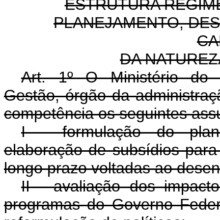
ESTRUTURA REGIME
PLANEJAMENTO, DE
CA
DA NATUREZ
Art. 1º
O Ministério do 
Gestão, órgão da administraç
competência os seguintes ass
I - formulação do plane
elaboração de subsídios para 
longo prazo voltadas ao desen
II - avaliação dos impact
programas do Governo Feder