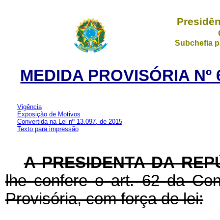
Presidên
Subchefia p
MEDIDA PROVISÓRIA Nº 6
Vigência
Exposição de Motivos
Convertida na Lei nº 13.097, de 2015
Texto para impressão
A PRESIDENTA DA REP
lhe confere o art. 62 da Con
Provisória, com força de lei: