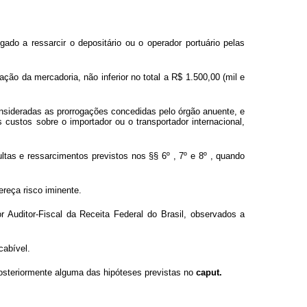
igado a ressarcir o depositário ou o operador portuário pelas
ação da mercadoria, não inferior no total a R$ 1.500,00 (mil e
consideradas as prorrogações concedidas pelo órgão anuente, e
 custos sobre o importador ou o transportador internacional,
ultas e ressarcimentos previstos nos §§ 6º , 7º e 8º , quando
ereça risco iminente.
r Auditor-Fiscal da Receita Federal do Brasil, observados a
cabível.
 posteriormente alguma das hipóteses previstas no
caput.