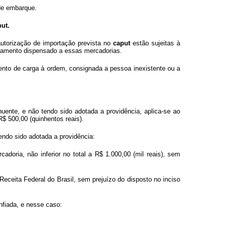
 de embarque.
ut.
utorização de importação prevista no
caput
estão sujeitas à
atamento dispensado a essas mercadorias.
mento de carga à ordem, consignada a pessoa inexistente ou a
uente, e não tendo sido adotada a providência, aplica-se ao
 R$ 500,00 (quinhentos reais).
tendo sido adotada a providência:
rcadoria, não inferior no total a R$ 1.000,00 (mil reais), sem
 Receita Federal do Brasil, sem prejuízo do disposto no inciso
onfiada, e nesse caso: