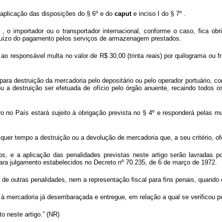
 à aplicação das disposições do § 6º e do
caput
e inciso I do § 7º .
 , o importador ou o transportador internacional, conforme o caso, fica obr
ejuízo do pagamento pelos serviços de armazenagem prestados.
ao responsável multa no valor de R$ 30,00 (trinta reais) por quilograma ou fr
para destruição da mercadoria pelo depositário ou pelo operador portuário, 
 a destruição ser efetuada de ofício pelo órgão anuente, recaindo todos os
iro no País estará sujeito à obrigação prevista no § 4º e responderá pelas m
lquer tempo a destruição ou a devolução de mercadoria que, a seu critério, of
os, e a aplicação das penalidades previstas neste artigo serão lavradas po
para julgamento estabelecidos no Decreto nº 70.235, de 6 de março de 1972.
o de outras penalidades, nem a representação fiscal para fins penais, quando 
r, à mercadoria já desembaraçada e entregue, em relação a qual se verificou
o neste artigo.” (NR)