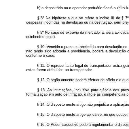
b) o depositário ou o operador portuário ficará sujeito
§ 8º Na hipótese a que se refere o inciso III do § 7º
despesas incorridas na devolução ou na destruição, sem pr
§ 9º No caso de extravio da mercadoria, será aplicada 
quinhentos reais).
§ 10. Vencido o prazo estabelecido para devolução ou 
não tendo sido adotada a providência, poderá a devolução ou
conforme o caso.
§ 11. O representante legal do transportador estrange
estes forem atribuídos ao transportador.
§ 12. O órgão anuente poderá efetuar de ofício e a qua
§ 13. As intimações, inclusive para ciência dos praz
formalização em auto de infração, o rito e as competências 
§ 14. O disposto neste artigo não prejudica a aplicaçã
§ 15. O disposto neste artigo aplica-se, no que coube
§ 16. O Poder Executivo poderá regulamentar o dispost