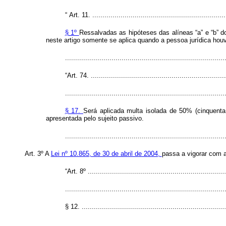
“
Art. 11. ..................................................................
§ 1º
Ressalvadas as hipóteses das alíneas “a” e “b” do in
neste artigo somente se aplica quando a pessoa jurídica houv
.............................................................................
“Art. 74. ...................................................................
...............................................................................
§ 17.
Será aplicada multa isolada de 50% (cinquent
apresentada pelo sujeito passivo.
.............................................................................
Art. 3º A
Lei nº 10.865, de 30 de abril de 2004,
passa a vigorar com 
“Art. 8º ....................................................................
...............................................................................
§ 12. .......................................................................
...............................................................................