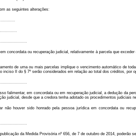
com as seguintes alterações:
.............
..............
.......................
a em concordata ou recuperação judicial, relativamente à parcela que excede
amento de uma ou mais parcelas implique o vencimento automático de todas
b” do inciso II do § 7º serão considerados em relação ao total dos créditos, p
.......................
so falimentar, em concordata ou em recuperação judicial, a dedução da perda
o judicial, desde que a credora tenha adotado os procedimentos judiciais ne
ar não houver sido honrado pela pessoa jurídica em concordata ou recup
.......................
e publicação da Medida Provisória nº 656, de 7 de outubro de 2014, poderão se