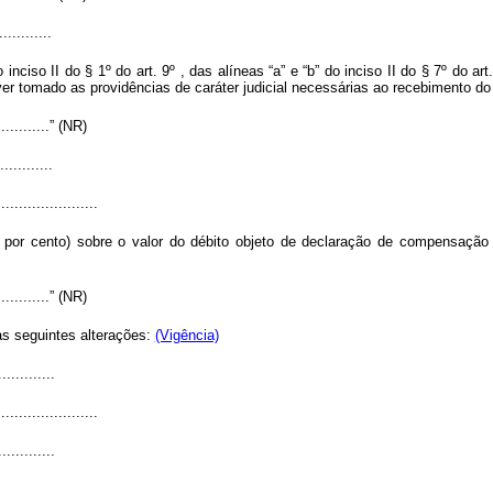
............
ciso II do § 1º do art. 9º , das alíneas “a” e “b” do inciso II do § 7º do art. 
er tomado as providências de caráter judicial necessárias ao recebimento do 
..............” (NR)
............
.......................
a por cento) sobre o valor do débito objeto de declaração de compensação
..............” (NR)
as seguintes alterações:
(Vigência)
.............
.......................
.............
.......................