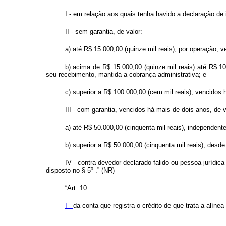
I - em relação aos quais tenha havido a declaração de
II - sem garantia, de valor:
a) até R$ 15.000,00 (quinze mil reais), por operação,
b) acima de R$ 15.000,00 (quinze mil reais) até R$ 1
seu recebimento, mantida a cobrança administrativa; e
c) superior a R$ 100.000,00 (cem mil reais), vencidos
III - com garantia, vencidos há mais de dois anos, de v
a) até R$ 50.000,00 (cinquenta mil reais), independent
b) superior a R$ 50.000,00 (cinquenta mil reais), desd
IV - contra devedor declarado falido ou pessoa jurídi
disposto no § 5º .” (NR)
“Art. 10. ...................................................................
I -
da conta que registra o crédito de que trata a alínea “a
.............................................................................