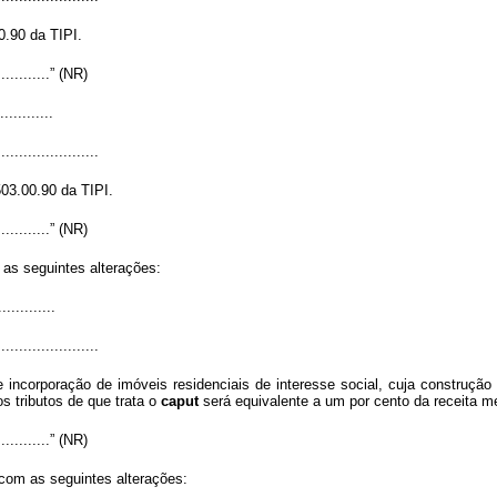
0.90 da TIPI.
..............” (NR)
............
.......................
03.00.90 da TIPI.
..............” (NR)
 as seguintes alterações:
.............
.......................
incorporação de imóveis residenciais de interesse social, cuja construção 
s tributos de que trata o
caput
será equivalente a um por cento da receita m
..............” (NR)
 com as seguintes alterações: