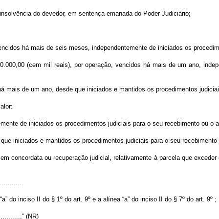
 insolvência do devedor, em sentença emanada do Poder Judiciário;
 vencidos há mais de seis meses, independentemente de iniciados os procedim
00.000,00 (cem mil reais), por operação, vencidos há mais de um ano, indep
 há mais de um ano, desde que iniciados e mantidos os procedimentos judicia
alor:
emente de iniciados os procedimentos judiciais para o seu recebimento ou o a
e que iniciados e mantidos os procedimentos judiciais para o seu recebimento 
ca em concordata ou recuperação judicial, relativamente à parcela que excede
............
” do inciso II do § 1º do art. 9º e a alínea “a” do inciso II do § 7º do art. 9º ;
..............” (NR)