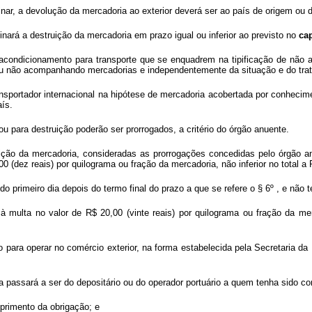
nar, a devolução da mercadoria ao exterior deverá ser ao país de origem ou
nará a destruição da mercadoria em prazo igual ou inferior ao previsto no
cap
condicionamento para transporte que se enquadrem na tipificação de não a
m ou não acompanhando mercadorias e independentemente da situação e do tr
ransportador internacional na hipótese de mercadoria acobertada por conheci
ís.
u para destruição poderão ser prorrogados, a critério do órgão anuente.
ição da mercadoria, consideradas as prorrogações concedidas pelo órgão an
,00 (dez reais) por quilograma ou fração da mercadoria, não inferior no total a
 do primeiro dia depois do termo final do prazo a que se refere o § 6º , e não 
ito à multa no valor de R$ 20,00 (vinte reais) por quilograma ou fração da me
ão para operar no comércio exterior, na forma estabelecida pela Secretaria da
ria passará a ser do depositário ou do operador portuário a quem tenha sido c
primento da obrigação; e