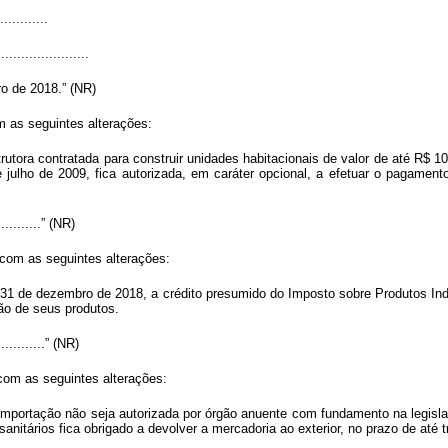
............
.......................
o de 2018.” (NR)
m as seguintes alterações:
utora contratada para construir unidades habitacionais de valor de até R$ 
ulho de 2009, fica autorizada, em caráter opcional, a efetuar o pagamento
.............” (NR)
 com as seguintes alterações:
 31 de dezembro de 2018, a crédito presumido do Imposto sobre Produtos Indus
ão de seus produtos.
..............” (NR)
com as seguintes alterações:
importação não seja autorizada por órgão anuente com fundamento na legislaç
sanitários fica obrigado a devolver a mercadoria ao exterior, no prazo de até t