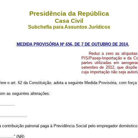
Presidência da República
Casa Civil
Subchefia para Assuntos Jurídicos
MEDIDA PROVISÓRIA Nº 656, DE 7 DE OUTUBRO DE 2014.
Reduz a zero as alíquota
PIS/Pasep-Importação e da Cof
partes utilizadas em aerogera
setembro de 2012, que dispõe 
cuja importação não seja autori
fere o art. 62 da Constituição, adota a seguinte Medida Provisória, com força 
com as seguintes alterações:
............
.......................
 a contribuição patronal paga à Previdência Social pelo empregador doméstic
..............” (NR)