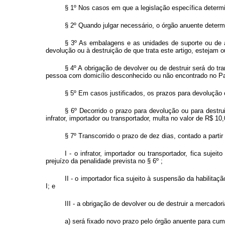
§ 1º Nos casos em que a legislação específica determi
§ 2º Quando julgar necessário, o órgão anuente determi
§ 3º As embalagens e as unidades de suporte ou de a
devolução ou à destruição de que trata este artigo, esteja
§ 4º A obrigação de devolver ou de destruir será do t
pessoa com domicílio desconhecido ou não encontrado no Pa
§ 5º Em casos justificados, os prazos para devolução o
§ 6º Decorrido o prazo para devolução ou para destru
infrator, importador ou transportador, multa no valor de R$ 10
§ 7º Transcorrido o prazo de dez dias, contado a partir
I - o infrator, importador ou transportador, fica suje
prejuízo da penalidade prevista no § 6º ;
II - o importador fica sujeito à suspensão da habilitaç
I; e
III - a obrigação de devolver ou de destruir a mercado
a) será fixado novo prazo pelo órgão anuente para cum