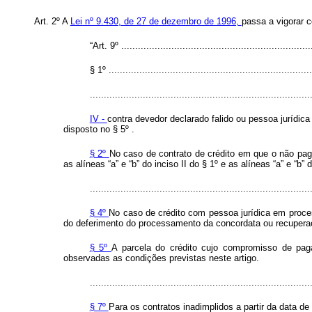
Art. 2º A
Lei nº 9.430, de 27 de dezembro de 1996,
passa a vigorar 
“Art. 9º ....................................................................
§ 1º .........................................................................
...............................................................................
IV -
contra devedor declarado falido ou pessoa jurídic
disposto no § 5º .
§ 2º
No caso de contrato de crédito em que o não pag
as alíneas “a” e “b” do inciso II do § 1º e as alíneas “a” e “
...............................................................................
§ 4º
No caso de crédito com pessoa jurídica em proces
do deferimento do processamento da concordata ou recuperaçã
§ 5º
A parcela do crédito cujo compromisso de pag
observadas as condições previstas neste artigo.
...............................................................................
§ 7º
Para os contratos inadimplidos a partir da data d