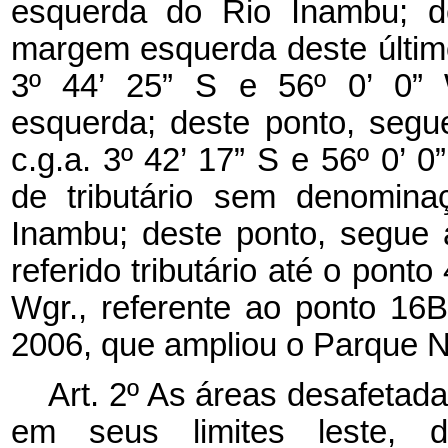
esquerda do Rio Inambu; de
margem esquerda deste último 
3º 44’ 25” S e 56º 0’ 0” 
esquerda; deste ponto, segu
c.g.a. 3º 42’ 17” S e 56º 0’ 0
de tributário sem denomin
Inambu; deste ponto, segue 
referido tributário até o ponto
Wgr., referente ao ponto 16
2006, que ampliou o Parque N
Art. 2º As áreas desafetad
em seus limites leste, 