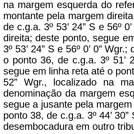
na margem esquerda do referi
montante pela margem direita 
de c.g.a. 3º 53’ 24” S e 56º 
direita; deste ponto, segue em
3º 53’ 24” S e 56º 0’ 0” Wgr.;
o ponto 36, de c.g.a. 3º 51’ 
segue em linha reta até o ponto
52” Wgr., localizado na ma
denominação da margem esqu
segue a jusante pela margem e
ponto 38, de c.g.a. 3º 44’ 30” 
desembocadura em outro tri