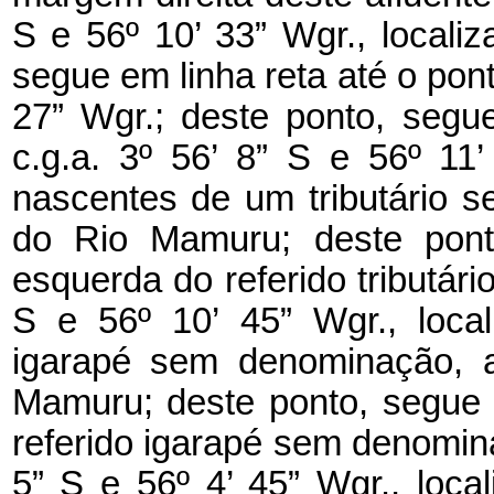
S e 56º 10’ 33” Wgr., locali
segue em linha reta até o ponto
27” Wgr.; deste ponto, segu
c.g.a. 3º 56’ 8” S e 56º 11
nascentes de um tributário 
do Rio Mamuru; deste pont
esquerda do referido tributário
S e 56º 10’ 45” Wgr., loc
igarapé sem denominação, a
Mamuru; deste ponto, segue 
referido igarapé sem denomina
5” S e 56º 4’ 45” Wgr., loc