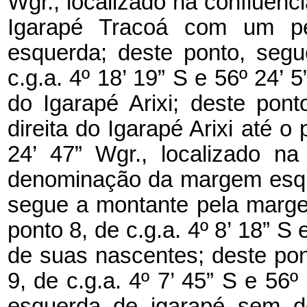
Wgr., localizado na confluênc
Igarapé Tracoá com um p
esquerda; deste ponto, segu
c.g.a. 4º 18’ 19” S e 56º 24’ 
do Igarapé Arixi; deste po
direita do Igarapé Arixi até o 
24’ 47” Wgr., localizado na
denominação da margem esque
segue a montante pela margem 
ponto 8, de c.g.a. 4º 8’ 18” S
de suas nascentes; deste pon
9, de c.g.a. 4º 7’ 45” S e 56
esquerda de igarapé sem de