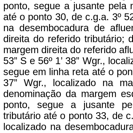
ponto, segue a jusante pela m
até o ponto 30, de c.g.a. 3º 52
na desembocadura de aflu
direita do referido tributário
margem direita do referido aflu
53” S e 56º 1’ 38” Wgr., loca
segue em linha reta até o pont
37” Wgr., localizado na ma
denominação da margem esqu
ponto, segue a jusante pe
tributário até o ponto 33, de c
localizado na desembocadur