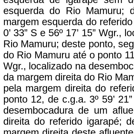
esquerda do Rio Mamuru; de
margem esquerda do referido i
0’ 33” S e 56º 17’ 15” Wgr.,
Rio Mamuru; deste ponto, se
do Rio Mamuru até o ponto 11, 
Wgr., localizado na desembo
da margem direita do Rio Mam
pela margem direita do refe
ponto 12, de c.g.a. 3º 59’ 21”
desembocadura de um aflu
direita do referido igarapé;
margem direita deste afluente 