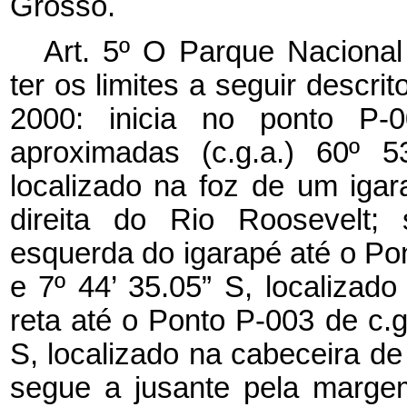
Grosso.
Art. 5º O Parque Nacional dos Campos Amazônicos passa a ter os limites a seguir descritos, referenciados pelo Datum Sirgas 2000: inicia no ponto P-001, de coordenadas geográficas aproximadas (c.g.a.) 60º 53’ 37.77” W e 7º 41’ 55.47” S, localizado na foz de um igarapé sem denominação, na margem direita do Rio Roosevelt; segue a montante pela margem esquerda do igarapé até o Ponto P-002 de c.g.a. 60º 53’ 30.63” W e 7º 44’ 35.05” S, localizado em sua cabeceira; segue em linha reta até o Ponto P-003 de c.g.a. 60º 52’ 48.83” W e 7º 44’ 44.02” S, localizado na cabeceira de um tributário do Igarapé Bela Vista; segue a jusante pela margem direita desse curso d’água até o Ponto P-004 de c.g.a. 60º 50’ 19.28” W e 7º 42’ 0.92” S, localizado em sua confluência com o Igarapé Bela Vista; segue a montante pela margem esquerda desse igarapé até o Ponto P-005 de c.g.a. 60º 49’ 11.62” W e 7º 44’ 59.34” S, localizado na confluência com um tributário sem denominação; segue a montante pela margem esquerda desse tributário até o Ponto P-006 de c.g.a. 60º 48’ 55.15” W e 7º 45’ 54.05” S, localizado em sua cabeceira; segue em linha reta até o Ponto P-007 de c.g.a. 60º 46’ 46.02” W e 7º 45’ 57.13” S, localizado na foz de um tributário do Igarapé da Sereia; segue em linha reta até o Ponto P-008 de c.g.a. 60º 45’ 25.04” W e 7º 46’ 21.91” S, localizado na cabeceira de um tributário do Igarapé Repartimento do Aruanã; segue a jusante pela margem direita desse tributário até o Ponto P-009 de c.g.a. 60º 44’ 13.67” W e 7º 46’ 47.98” S, localizado em sua confluência com o Igarapé Repartimento do Aruanã; segue a jusante pela margem direita do Igarapé Repartimento do Aruanã até o Ponto P-010 de c.g.a. 60º 41’ 25.44” W e 7º 45’ 51.11” S, localizado na confluência desse igarapé com um tributário sem denominação; segue em linha reta até o Ponto P-011 de c.g.a. 60º 40’ 10.33” W e 7º 47’ 8.94” S, localizado na foz de um pequeno tributário do Igarapé Aruanã; segue a montante pela margem esquerda do Igarapé Aruanã até o Ponto P-012 de c.g.a. 60º 40’ 1.29” W e 7º 49’ 4.18” S, localizado na foz de um tributário sem denominação; segue a montante pela margem esquerda desse tributário até o Ponto P-013 de c.g.a. 60º 38’ 35.95” W e 7º 53’ 43.81” S, localizado em sua cabeceira; segue em linha reta até o Ponto P-014 de c.g.a. 60º 38’ 20.92” W e 7º 53’ 45.95” S, localizado na cabeceira de um pequeno tributário do Igarapé Taboca; segue a jusante pela margem direita desse tributário até o Ponto P-015 de c.g.a. 60º 37’ 26.87” W e 7º 54’ 1.39” S, localizado em sua confluência com o Igarapé Taboca; segue a montante pela margem esquerda do Igarapé Taboca até o Ponto P-016 de c.g.a. 60º 41’ 32.44” W e 7º 58’ 1.64” S, localizado em sua cabeceira mais ao Sul; segue em linha reta até o Ponto P-017 de c.g.a. 60º 41’ 56.93” W e 7º 58’ 12.12” S, localizado na cabeceira de um tributário do Igarapé Trombada; segue a jusante pela margem direita do tributário e do Igarapé Trombada até o Ponto P-018 de c.g.a. 60º 37’ 18.55” W e 8º 0’ 11.80” S, localizado na confluência do Igarapé Trombada com o Igarapé Monte Cristo; segue a montante pela margem esquerda do Igarapé Monte Cristo até o Ponto P-019 de c.g.a. 60º 37’ 40.48” W e 8º 1’ 18.91” S, localizado na foz de um tributário sem denominação; segue a montante pela margem esquerda desse tributário até o Ponto P-020 de c.g.a. 60º 36’ 50.12” W e 8º 3’ 36.72” S, localizado em sua cabeceira; segue em linha reta até o Ponto P-021 de c.g.a. 60º 36’ 0.12” W e 8º 4’ 5.15” S; segue em linha reta até o Ponto P-022 de c.g.a. 60º 35’ 16.55” W e 8º 4’ 18.92” S; segue em linha reta até o Ponto P-023 de c.g.a. 60º 35’ 18.54” W e 8º 4’ 35.07” S; segue em linha reta até o Ponto P-024 de c.g.a. 60º 35’ 4.80” W e 8º 4’ 43.86” S; segue em linha reta até o Ponto P-025 de c.g.a. 60º 35’ 12.52” W e 8º 4’ 56.46” S, localizado na cabeceira de um tributário do Igarapé da Anta; segue a jusante pela margem direita desse tributário e do Igarapé da Anta até o Ponto P-026 de c.g.a. 60º 31’ 50.01” W e 8º 7’ 11.87” S, localizado na confluência do Igarapé da Anta com o Igarapé da Taboca; segue a jusante pela margem direita do Igarapé da Taboca até o Ponto P-027 de c.g.a. 60º 27’ 49.85” W e 8º 3’ 2.84” S, localizado na sua foz, na margem esquerda do Rio Guariba; segue a montante pela margem esquerda desse rio até 