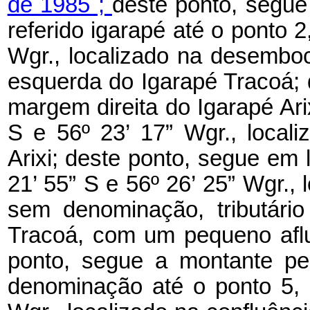
de 1985 ;
deste ponto, segue
referido igarapé até o ponto 2,
Wgr., localizado na desembo
esquerda do Igarapé Tracoá; 
margem direita do Igarapé Arix
S e 56º 23’ 17” Wgr., local
Arixi; deste ponto, segue em l
21’ 55” S e 56º 26’ 25” Wgr., 
sem denominação, tributári
Tracoá, com um pequeno aflu
ponto, segue a montante pe
denominação até o ponto 5, d