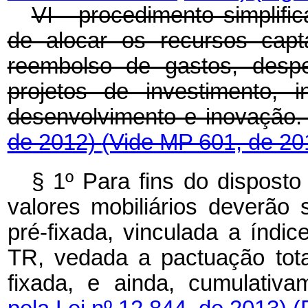
VI - procedimento simplif
de alocar os recursos cap
reembolso de gastos, despe
projetos de investimento, 
desenvolvimento e inovação
de 2012)
(Vide MP 601, de 20
§ 1º Para fins do disposto
valores mobiliários deverão
pré-fixada, vinculada a índi
TR, vedada a pactuação tota
fixada, e ainda, cumulativa