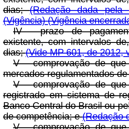
dias;
(Redação dada pela 
(Vigência)
(Vigência encerrad
IV - prazo de pagament
existente, com intervalos de
dias;
(Vide MP 601, de 2012, 
V - comprovação de que 
mercados regulamentados de v
V - comprovação de que o 
registrado em sistema de re
Banco Central do Brasil ou p
de competência; e
(Redação d
V - comprovação de que o 