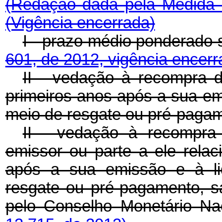
(Redação dada pela Medida 
(Vigência encerrada)
I - prazo médio ponderado 
601, de 2012, vigência encerr
II - vedação à recompra d
primeiros anos após a sua em
meio de resgate ou pré-paga
II - vedação à recompra d
emissor ou parte a ele relac
após a sua emissão e à li
resgate ou pré-pagamento, s
pelo Conselho Monetário Na