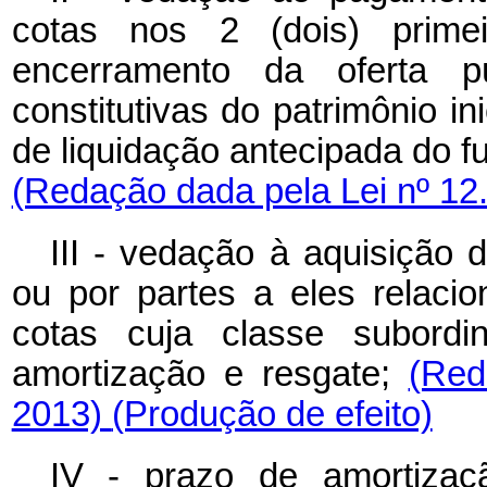
cotas nos 2 (dois) prime
encerramento da oferta pú
constitutivas do patrimônio in
de liquidação antecipada do f
(Redação dada pela Lei nº 12
III - vedação à aquisição 
ou por partes a eles relaci
cotas cuja classe subordi
amortização e resgate;
(Red
2013)
(Produção de efeito)
IV - prazo de amortizaçã