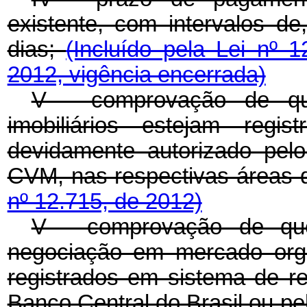
existente, com intervalos de
dias;
(Incluído pela Lei nº 
2012, vigência encerrada)
V - comprovação de que
imobiliários estejam regi
devidamente autorizado pel
CVM, nas respectivas áreas 
nº 12.715, de 2012)
V - comprovação de que
negociação em mercado orga
registrados em sistema de re
Banco Central do Brasil ou p