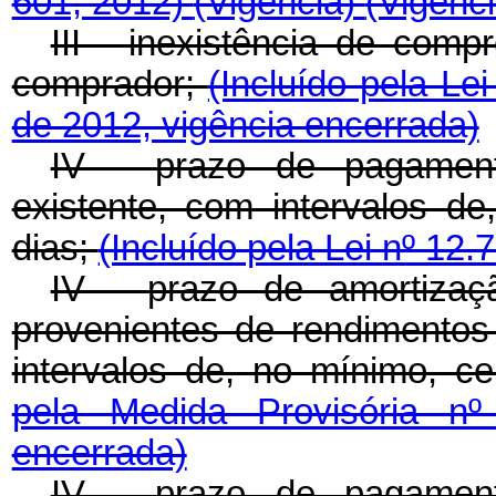
601, 2012)
(Vigência)
(Vigênc
III - inexistência de com
comprador;
(Incluído pela Le
de 2012, vigência encerrada)
IV - prazo de pagament
existente, com intervalos de
dias;
(Incluído pela Lei nº 12.
IV - prazo de amortizaçã
provenientes de rendimentos
intervalos de, no mínimo, ce
pela Medida Provisória n
encerrada)
IV - prazo de pagament