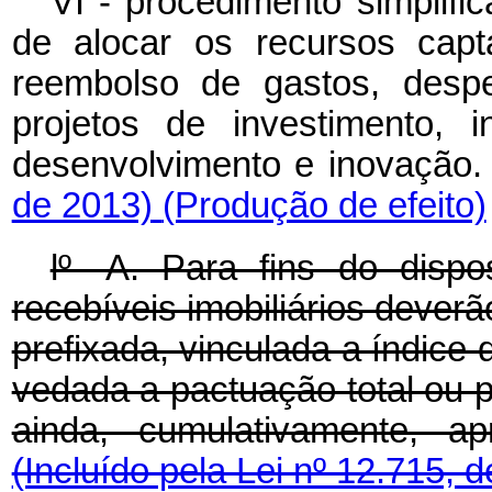
VI - procedimento simplif
de alocar os recursos cap
reembolso de gastos, despe
projetos de investimento, 
desenvolvimento e inovação
de 2013)
(Produção de efeito)
lº -A. Para fins do disp
recebíveis imobiliários dever
prefixada, vinculada a índice 
vedada a pactuação total ou pa
ainda, cumulativamente, ap
(Incluído pela Lei nº 12.715, 