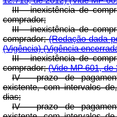
12.715, de 2012)
(Vide MP 601
III - inexistência de com
comprador;
III - inexistência de com
comprador;
(Redação dada pe
(Vigência)
(Vigência encerrad
III - inexistência de com
comprador;
(Vide MP 601, de 
IV - prazo de pagament
existente, com intervalos de
dias;
IV - prazo de pagament
existente, com intervalos de