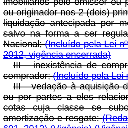
imobiliários pelo emissor ou 
ou originador nos 2 (dois) pr
liquidação antecipada por 
salvo na forma a ser regul
Nacional;
(Incluído pela Lei 
2012, vigência encerrada)
III - inexistência de com
comprador;
(Incluído pela Lei
III - vedação à aquisição 
ou por partes a eles relaci
cotas cuja classe se subo
amortização e resgate;
(Reda