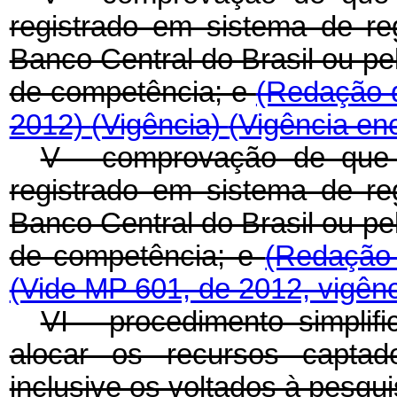
registrado em sistema de re
Banco Central do Brasil ou p
de competência; e
(Redação d
2012)
(Vigência)
(Vigência en
V - comprovação de que o 
registrado em sistema de re
Banco Central do Brasil ou p
de competência; e
(Redação 
(Vide MP 601, de 2012, vigên
VI - procedimento simplif
alocar os recursos captad
inclusive os voltados à pesqu