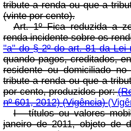
tribute a renda ou que a trib
(vinte por cento).
Art. 1º Fica reduzida a z
renda incidente sobre os ren
"a" do § 2º do art. 81 da Lei
quando pagos, creditados, en
residente ou domiciliado no
tribute a renda ou que a tribu
por cento, produzidos por:
(R
nº 601, 2012)
(Vigência)
(Vigê
I - títulos ou valores mobi
janeiro de 2011, objeto de d