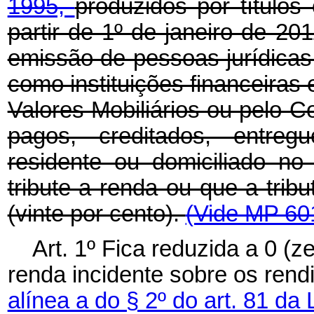
1995,
produzidos por títulos
partir de 1º de janeiro de 201
emissão de pessoas jurídicas 
como instituições financeira
Valores Mobiliários ou pelo 
pagos, creditados, entreg
residente ou domiciliado no
tribute a renda ou que a trib
(vinte por cento).
(Vide MP 601
Art. 1º Fica reduzida a 0 (z
renda incidente sobre os rend
alínea a do § 2º do art. 81 da 