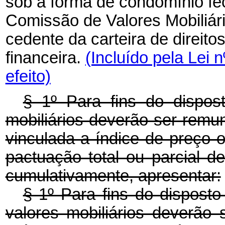
sob a forma de condomínio fe
Comissão de Valores Mobiliári
cedente da carteira de direitos
financeira.
(Incluído pela Lei 
efeito)
§ 1º Para fins do dispost
mobiliários deverão ser remun
vinculada a índice de preço o
pactuação total ou parcial de
cumulativamente, apresentar:
§ 1º Para fins do disposto
valores mobiliários deverão