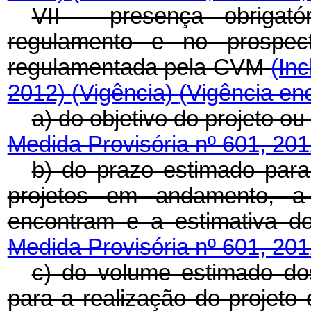
VII - presença obrigat
regulamento e no prospec
regulamentada pela CVM
(Inc
2012)
(Vigência)
(Vigência en
a) do objetivo do projeto ou
Medida Provisória nº 601, 20
b) do prazo estimado para
projetos em andamento, 
encontram e a estimativa d
Medida Provisória nº 601, 20
c) do volume estimado dos
para a realização do projeto 