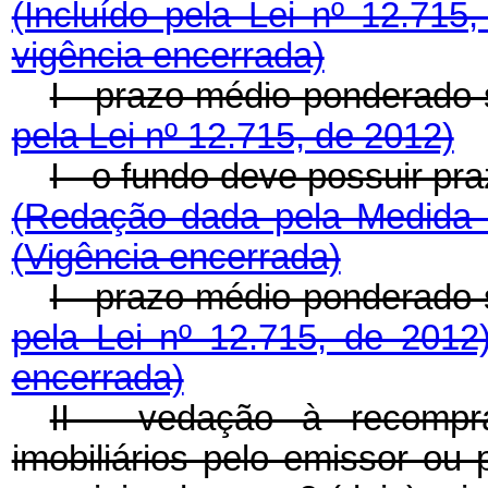
(Incluído pela Lei nº 12.71
vigência encerrada)
I - prazo médio ponderado 
pela Lei nº 12.715, de 2012)
I - o fundo deve possuir pr
(Redação dada pela Medida 
(Vigência encerrada)
I - prazo médio ponderado 
pela Lei nº 12.715, de 201
encerrada)
II - vedação à recompra
imobiliários pelo emissor ou 