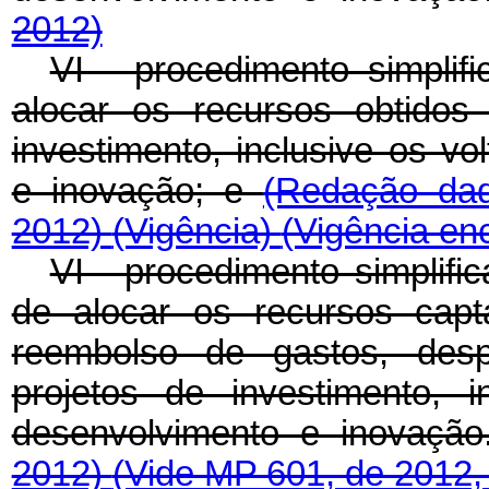
2012)
VI - procedimento simplif
alocar os recursos obtido
investimento, inclusive os v
e inovação; e
(Redação dad
2012)
(Vigência)
(Vigência en
VI - procedimento simplif
de alocar os recursos cap
reembolso de gastos, desp
projetos de investimento, 
desenvolvimento e inovaçã
2012)
(Vide MP 601, de 2012,