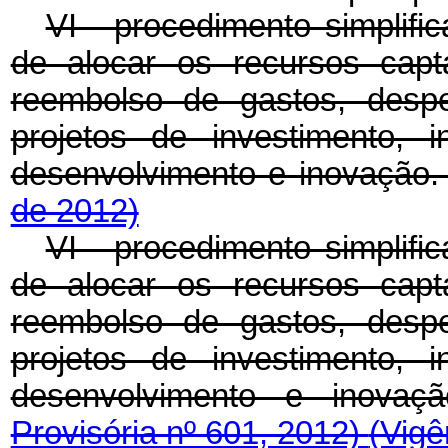
VI - procedimento simplif
de alocar os recursos cap
reembolso de gastos, despe
projetos de investimento, 
desenvolvimento e inovação
de 2012)
VI - procedimento simplif
de alocar os recursos cap
reembolso de gastos, despe
projetos de investimento, 
desenvolvimento e inovaç
Provisória nº 601, 2012)
(Vigê