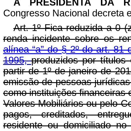
A PRESIDENTA DA 
Congresso Nacional decreta e
Art. 1º Fica reduzida a 0 (
renda incidente sobre os re
alínea “a” do § 2º do art. 81 
1995,
produzidos por títulos
partir de 1º de janeiro de 201
emissão de pessoas jurídicas 
como instituições financeira
Valores Mobiliários ou pelo 
pagos, creditados, entreg
residente ou domiciliado no