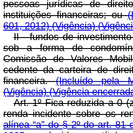
pessoas jurídicas de direi
instituições financeiras; ou
(
601, 2012)
(Vigência)
(Vigênc
II - fundos de investimento
sob a forma de condomíni
Comissão de Valores Mobili
cedente da carteira de direit
financeira.
(Incluído pela 
(Vigência)
(Vigência encerrad
Art. 1º Fica reduzida a 0 (
renda incidente sobre os re
alínea “a” do § 2º do art. 81 