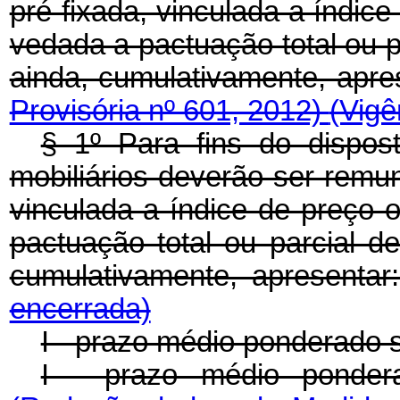
pré-fixada, vinculada a índice
vedada a pactuação total ou pa
ainda, cumulativamente, apre
Provisória nº 601, 2012)
(Vigê
§ 1º Para fins do dispost
mobiliários deverão ser remun
vinculada a índice de preço o
pactuação total ou parcial de
cumulativamente, apresentar
encerrada)
I - prazo médio ponderado s
I - prazo médio pondera