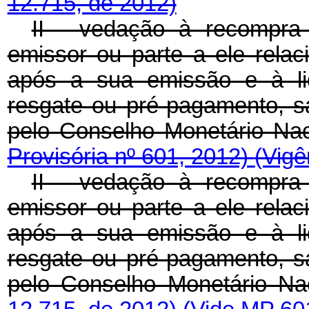
12.715, de 2012)
II - vedação à recompra d
emissor ou parte a ele relac
após a sua emissão e à li
resgate ou pré-pagamento, s
pelo Conselho Monetário Na
Provisória nº 601, 2012)
(Vigê
II - vedação à recompra d
emissor ou parte a ele relac
após a sua emissão e à li
resgate ou pré-pagamento, s
pelo Conselho Monetário Na