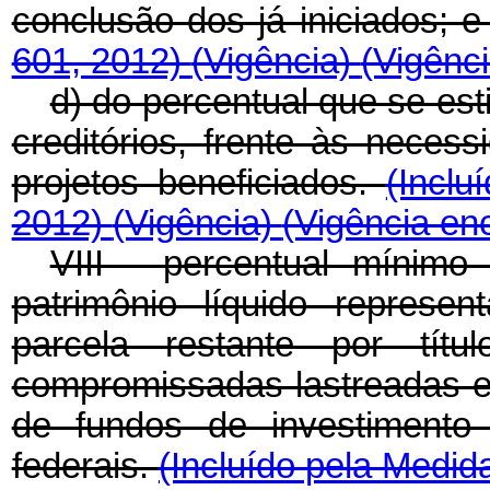
conclusão dos já iniciados; 
601, 2012)
(Vigência)
(Vigênc
d) do percentual que se est
creditórios, frente às neces
projetos beneficiados.
(Inclu
2012)
(Vigência)
(Vigência en
VIII - percentual mínimo
patrimônio líquido represen
parcela restante por títul
compromissadas lastreadas em
de fundos de investimento 
federais.
(Incluído pela Medid