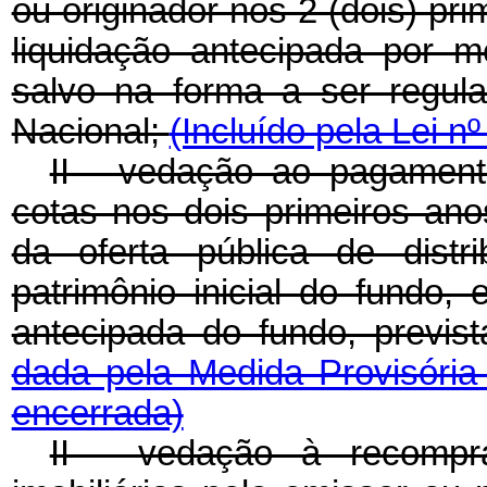
ou originador nos 2 (dois) pr
liquidação antecipada por 
salvo na forma a ser regul
Nacional;
(Incluído pela Lei n
II - vedação ao pagamento
cotas nos dois primeiros ano
da oferta pública de distr
patrimônio inicial do fundo,
antecipada do fundo, previ
dada pela Medida Provisória
encerrada)
II - vedação à recompra