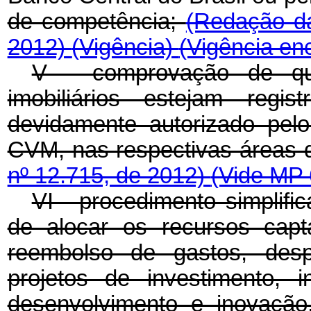
de competência;
(Redação da
2012)
(Vigência)
(Vigência en
V - comprovação de que
imobiliários estejam regi
devidamente autorizado pel
CVM, nas respectivas áreas 
nº 12.715, de 2012)
(Vide MP 
VI - procedimento simplif
de alocar os recursos cap
reembolso de gastos, desp
projetos de investimento, 
desenvolvimento e inovaçã