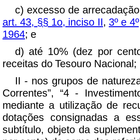
c) excesso de arrecadação 
art. 43, §§ 1o, inciso II
,
3º e 4
1964
; e
d) até 10% (dez por cent
receitas do Tesouro Nacional;
II - nos grupos de nature
Correntes”, “4 - Investiment
mediante a utilização de re
dotações consignadas a es
subtítulo, objeto da suplemen