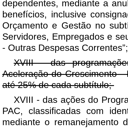
dependentes, mediante a anul
benefícios, inclusive consign
Orçamento e Gestão no subtí
Servidores, Empregados e se
- Outras Despesas Correntes”
XVIII - das programaçõ
Aceleração do Crescimento -
até 25% de cada subtítulo;
XVIII - das ações do Prog
PAC, classificadas com ident
mediante o remanejamento de