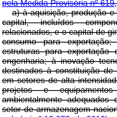
pela Medida Provisória nº 619
a) à aquisição, produção e
capital, incluídos compo
relacionados, e o capital de g
consumo para exportação; 
estruturas para exportação 
engenharia; à inovação tecno
destinados à constituição de
em setores de alta intensida
projetos e equipamento
ambientalmente adequados d
setor de armazenagem nac