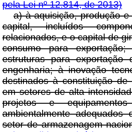
pela Lei nº 12.814, de 2013)
a) à aquisição, produção e
capital, incluídos compo
relacionados, e o capital de g
consumo para exportação; 
estruturas para exportação 
engenharia; à inovação tecno
destinados à constituição de
em setores de alta intensida
projetos e equipamento
ambientalmente adequados d
setor de armazenagem nac