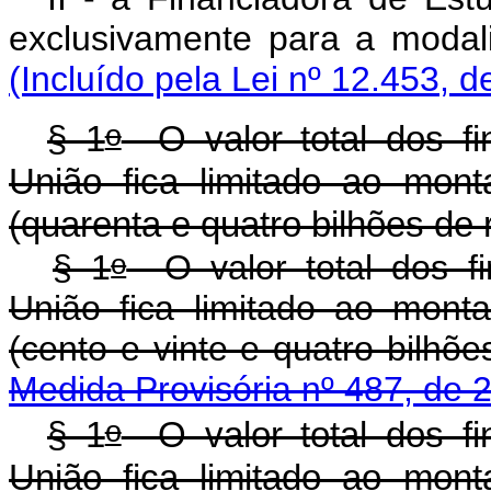
exclusivamente para a moda
(Incluído pela Lei nº 12.453, d
o
§ 1
O valor total dos fi
União fica limitado ao mon
(quarenta e quatro bilhões de r
o
§ 1
O valor total dos fi
União fica limitado ao mont
(cento e vinte e quatro bilh
Medida Provisória nº 487, de 
o
§ 1
O valor total dos fi
União fica limitado ao mon