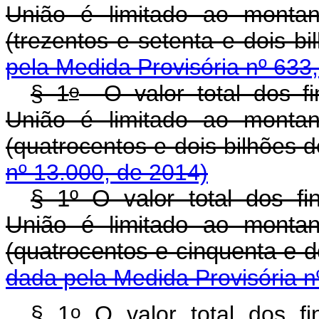
União é limitado ao montan
(trezentos e setenta e dois
pela Medida Provisória nº 633
o
§ 1
O valor total dos fi
União é limitado ao montan
(quatrocentos e dois bilhõe
nº 13.000, de 2014)
§ 1º O valor total dos f
União é limitado ao montan
(quatrocentos e cinquenta e
dada pela Medida Provisória n
o
§ 1
O valor total dos fi