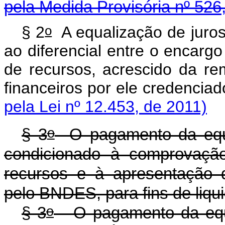
pela Medida Provisória nº 526
o
§ 2
A equalização de juros
ao diferencial entre o encargo
de recursos, acrescido da 
financeiros por ele creden
pela Lei nº 12.453, de 2011)
o
§ 3
O pagamento da equa
condicionado à comprovação
recursos e à apresentação 
pelo BNDES, para fins de liq
o
§ 3
O pagamento da equa