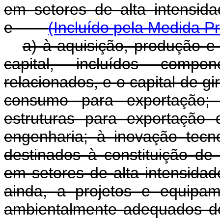
em setores de alta intensid
e
(Incluído pela Medida Pr
a) à aquisição, produção e
capital, incluídos compo
relacionados, e o capital de g
consumo para exportação; 
estruturas para exportação 
engenharia; à inovação tecno
destinados à constituição de
em setores de alta intensida
ainda, a projetos e equipa
ambientalmente adequado