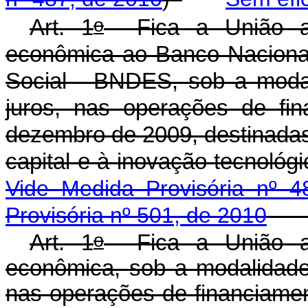
o
Art. 1
Fica a União a
econômica ao Banco Naciona
Social - BNDES, sob a moda
juros, nas operações de fi
dezembro de 2009, destinadas
capital e à inovação tecno
Vide
Medida Provisória nº 4
Provisória nº 501, de 2010
o
Art. 1
Fica a União au
econômica, sob a modalidade
nas operações de financiame