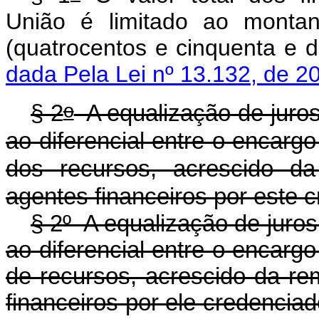
União é limitado ao montan
(quatrocentos e cinquenta e
dada Pela Lei nº 13.132, de 2
o
§ 2
A equalização de juros
ao diferencial entre o encargo
dos recursos, acrescido 
agentes financeiros por este 
§ 2º A equalização de juros
ao diferencial entre o encargo
de recursos, acrescido da 
financeiros por ele creden