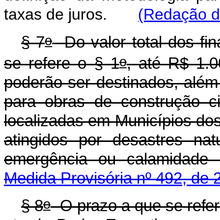
taxas de juros.
(Redação da
o
§ 7
Do valor total dos fi
o
se refere o § 1
, até R$ 1.0
poderão ser destinados, além
para obras de construção ci
localizadas em Municípios d
atingidos por desastres na
emergência ou calamidade 
Medida Provisória nº 492, de 
o
§ 8
O prazo a que se refe