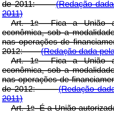
de 2011:
(Redação dada 
2011)
o
Art. 1
Fica a União au
econômica, sob a modalidade
nas operações de financiame
2012:
(Redação dada pela 
o
Art. 1
Fica a União au
econômica, sob a modalidade
nas operações de financiame
de 2012:
(Redação dada
2011)
o
Art. 1
É a União autorizad