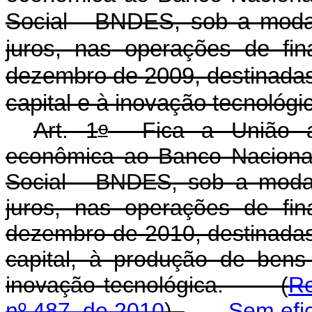
Social - BNDES, sob a moda
juros, nas operações de fi
dezembro de 2009, destinadas
capital e à inovação tecnol
o
Art. 1
Fica a União au
econômica ao Banco Naciona
Social - BNDES, sob a moda
juros, nas operações de fi
dezembro de 2010, destinadas
capital, à produção de ben
inovação tecnológica. (
Re
nº 487, de 2010
)
Sem efi