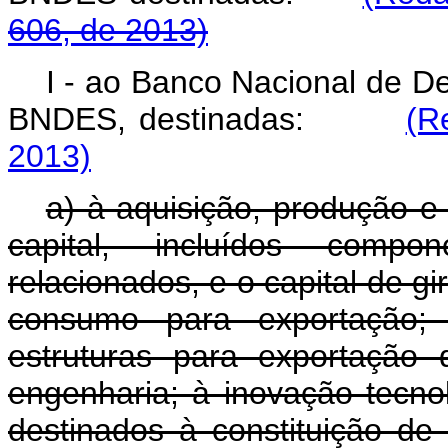
606, de 2013)
I - ao Banco Nacional de D
BNDES, destinadas:
(R
2013)
a) à aquisição, produção e
capital, incluídos compo
relacionados, e o capital de g
consumo para exportação; 
estruturas para exportação 
engenharia; à inovação tecnol
destinados à constituição de