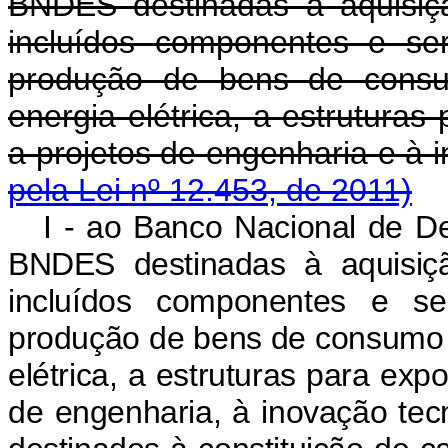
BNDES destinadas à aquisiç
incluídos componentes e ser
produção de bens de consu
energia elétrica, a estruturas
a projetos de engenharia e 
pela Lei nº 12.453, de 2011)
I - ao Banco Nacional de D
BNDES destinadas à aquisiç
incluídos componentes e ser
produção de bens de consumo p
elétrica, a estruturas para exp
de engenharia, à inovação tecn