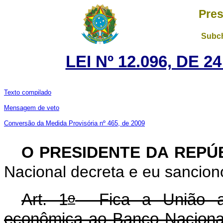
Pres
Subch
LEI Nº 12.096, DE 
Texto compilado
Mensagem de veto
Conversão da Medida Provisória nº 465, de 2009
O PRESIDENTE DA REPÚ
Nacional decreta e eu sanciono
o
Art. 1
Fica a União a
econômica ao Banco Naciona