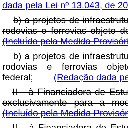
dada pela Lei nº 13.043, de 2
b) a projetos de infraestrut
rodovias e ferrovias objeto 
(Incluído pela Medida Provisór
b) a projetos de infraestrut
rodovias e ferrovias obj
federal;
(Redação dada pel
II - à Financiadora de Est
exclusivamente para a moda
(Incluído pela Medida Provisór
II - à Financiadora de Est