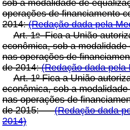
sob a modalidade de equalizaç
operações de financiamento c
2014:
(Redação dada pela Medi
o
Art. 1
Fica a União autori
econômica, sob a modalidade d
nas operações de financiamen
de 2014:
(Redação dada pela L
Art. 1º Fica a União autor
econômica, sob a modalidade 
nas operações de financiamen
de 2015:
(Redação dada pel
2014)