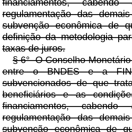
financiamentos, cabend
regulamentação das demais
subvenção econômica de que
definição da metodologia p
taxas de juros.
§ 6° O Conselho Monetário N
entre o BNDES e a FINEP
subvencionados de que trat
beneficiários e as condiçõ
financiamentos, cabend
regulamentação das demais
subvenção econômica de que