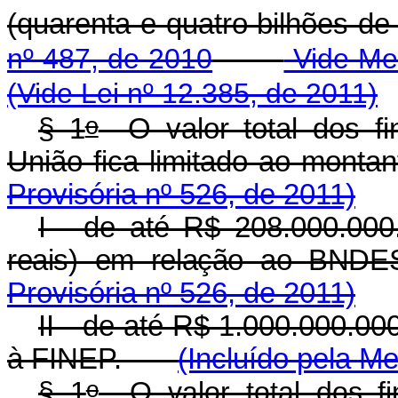
(quarenta e quatro bilhões
nº 487, de 2010
Vide Med
(Vide Lei nº 12.385, de 2011)
o
§ 1
O valor total dos fi
União fica limitado ao mo
Provisória nº 526, de 2011)
I - de até R$ 208.000.000
reais) em relação ao BNDE
Provisória nº 526, de 2011)
II - de até R$ 1.000.000.00
à FINEP.
(Incluído pela Me
o
§ 1
O valor total dos fi