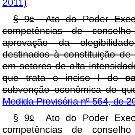
2011)
o
§ 9
Ato do Poder Execut
competências de conselho i
aprovação da elegibilidad
destinados à constituição de
em setores de alta intensida
que trata o inciso I do
c
subvenção econômica de qu
Medida Provisória nº 564, de 2
o
§ 9
Ato do Poder Execut
competências de conselho i