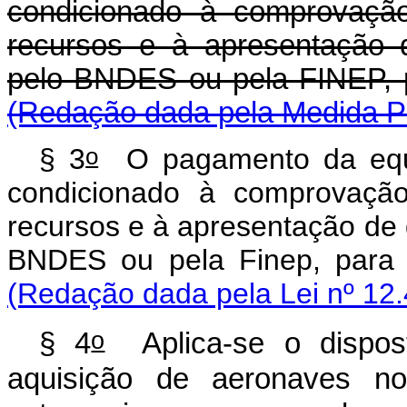
condicionado à comprovação
recursos e à apresentação 
pelo BNDES ou pela FINEP, p
(Redação dada pela Medida Pr
o
§ 3
O pagamento da equa
condicionado à comprovação
recursos e à apresentação de 
BNDES ou pela Finep, para
(Redação dada pela Lei nº 12.
o
§ 4
Aplica-se o dispost
aquisição de aeronaves no