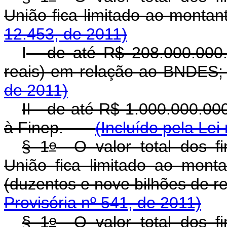
União fica limitado ao m
12.453, de 2011)
I
- de até R$ 208.000.000.
reais) em relação ao BN
de 2011)
II - de até R$ 1.000.000.00
à Finep.
(Incluído pela Lei
o
§ 1
O valor total dos fi
União fica limitado ao mont
(duzentos e nove bilhões de
Provisória nº 541, de 2011)
o
§ 1
O valor total dos fi