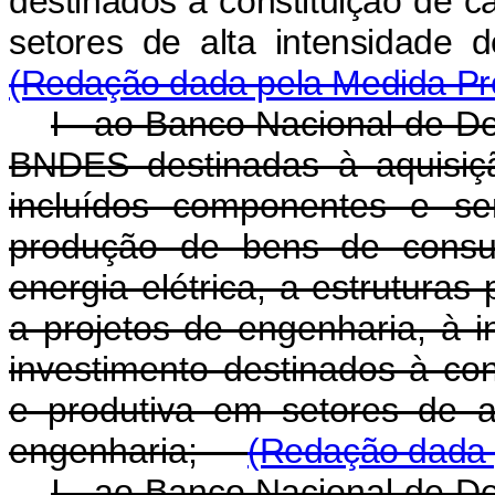
destinados à constituição de c
setores de alta intensidad
(Redação dada pela Medida Pro
I - ao Banco Nacional de D
BNDES destinadas à aquisiç
incluídos componentes e ser
produção de bens de consu
energia elétrica, a estruturas
a projetos de engenharia, à i
investimento destinados à con
e produtiva em setores de a
engenharia;
(Redação dada p
I - ao Banco Nacional de D