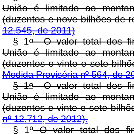
União é limitado ao montan
(duzentos e nove bilhões d
12.545, de 2011)
o
§ 1
O valor total dos fi
União é limitado ao montan
(duzentos e vinte e sete bil
Medida Provisória nº 564, de 2
o
§ 1
O valor total dos fi
União é limitado ao montan
(duzentos e vinte e sete bilhõ
nº 12.712, de 2012).
§ 1º
O valor total dos fi