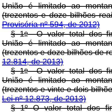
União é limitado ao montan
(trezentos e doze bilhões 
Provisória nº 594, de 2012)
o
§ 1
O valor total dos fi
União é limitado ao montan
(trezentos e doze bilhões d
12.814, de 2013)
o
§ 1
O valor total dos fi
União é limitado ao montan
(trezentos e vinte e dois bi
Lei nº 12.873, de 2013)
§ 1º O valor total dos f