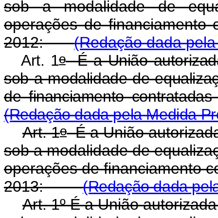
sob a modalidade de equa
operações de financiamento 
2012:
(Redação dada pela 
o
Art. 1
É a União autorizad
sob a modalidade de equalizaç
de financiamento contrata
(Redação dada pela Medida Pro
o
Art. 1
É a União autorizad
sob a modalidade de equalizaç
operações de financiamento c
2013:
(Redação dada pela 
Art. 1º É a União autoriza