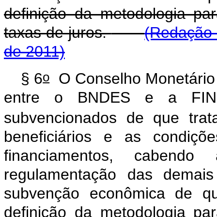
definição da metodologia p
taxas de juros.
(Redação 
de 2011)
o
§ 6
O Conselho Monetário N
entre o BNDES e a FINEP
subvencionados de que tra
beneficiários e as condiçõ
financiamentos, cabend
regulamentação das demais
subvenção econômica de que
definição da metodologia p