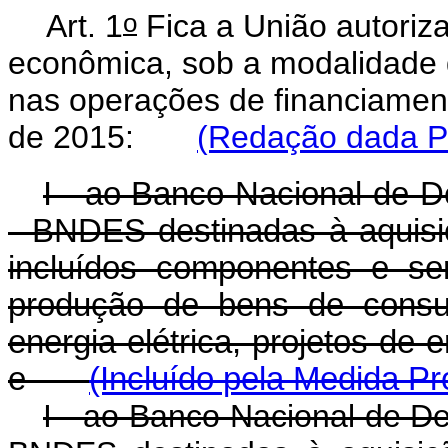
o
Art. 1
Fica a União autoriz
econômica, sob a modalidade d
nas operações de financiamen
de 2015:
(Redação dada Pe
I - ao Banco Nacional de 
- BNDES destinadas à aquisi
incluídos componentes e ser
produção de bens de consu
energia elétrica, projetos de 
e
(Incluído pela Medida Pr
I - ao Banco Nacional de D