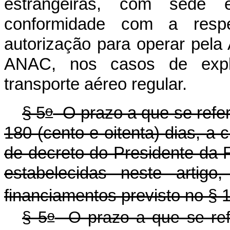
estrangeiras, com sede 
conformidade com a resp
autorização para operar pela 
ANAC, nos casos de explo
transporte aéreo regular.
o
§ 5
O prazo a que se refe
180 (cento e oitenta) dias, a 
de decreto do Presidente da 
estabelecidas neste artigo
financiamentos previsto no § 
o
§ 5
O prazo a que se re