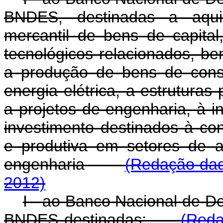
BNDES, destinadas a aqui
mercantil de bens de capital
tecnológicos relacionados, be
a produção de bens de cons
energia elétrica, a estruturas
a projetos de engenharia, à i
investimento destinados à con
e produtiva em setores de a
engenharia
(Redação dad
2012)
I - ao Banco Nacional de D
BNDES destinadas:
(Reda