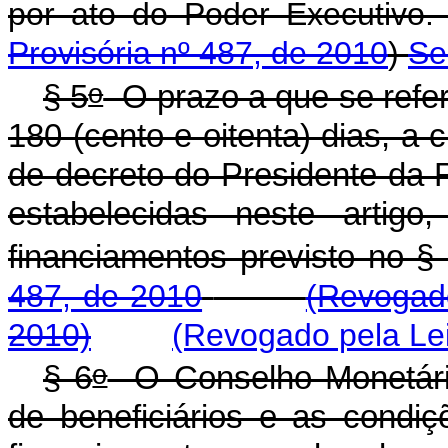
por ato do Poder Execut
Provisória nº 487, de 2010
)
Se
o
§ 5
O prazo a que se refe
180 (cento e oitenta) dias, a 
de decreto do Presidente da 
estabelecidas neste artigo
financiamentos previsto no §
487, de 2010
(Revogado
2010)
(Revogado pela Lei
o
§ 6
O Conselho Monetário
de beneficiários e as condi