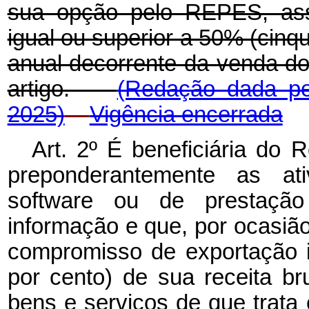
sua opção pelo REPES, as
igual ou superior a 50% (cinqu
anual decorrente da venda do
artigo.
(Redação dada pel
2025)
Vigência encerrada
Art. 2º É beneficiária do 
preponderantemente as at
software
ou de prestação
informação e que, por ocasi
compromisso de exportação i
por cento) de sua receita b
bens e serviços de que trata 