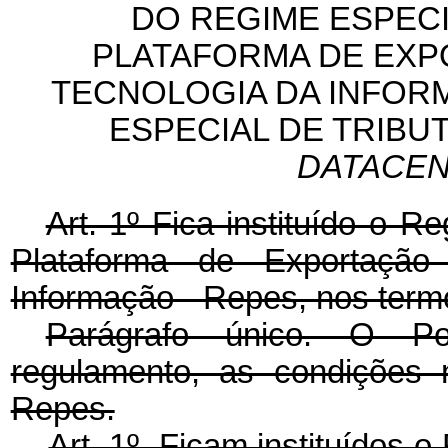
DO REGIME ESPECI
PLATAFORMA DE EXP
TECNOLOGIA DA INFOR
ESPECIAL DE TRIBU
DATACE
Art. 1º Fica instituído o R
Plataforma de Exportação
Informação - Repes, nos t
Parágrafo único. O Pod
regulamento, as condições 
Repes.
Art. 1º Ficam instituídos 