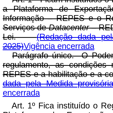
a Plataforma de Exportaçã
Informação – REPES e o Reg
Serviços de
Datacenter
– RED
Lei.
(Redação dada pel
2025)
Vigência encerrada
Parágrafo único. O Poder 
regulamento, as condições 
REPES e a habilitação e a 
dada pela Medida provisóri
encerrada
Art. 1º Fica instituído o R