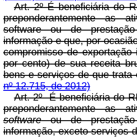
Art. 2º É beneficiária do 
preponderantemente as at
software
ou de prestação
informação e que, por ocasi
compromisso de exportação i
por cento) de sua receita b
bens e serviços de que trata 
nº 12.715, de 2012)
Art. 2º É beneficiária do 
preponderantemente as at
software
ou de prestação 
informação, exceto serviços 