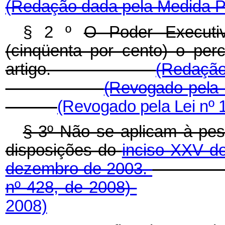
(Redação dada pela Medida Pr
§ 2 º
O Poder Executi
(cinqüenta por cento) o per
artigo.
(Redação
(Revogado pela 
(Revogado pela Lei nº 
§ 3º Não se aplicam à pes
disposições do
inciso XXV do
dezembro de 2003.
nº 428, de 2008)
2008)