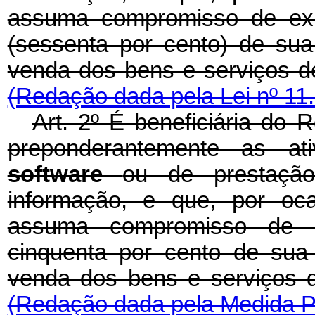
assuma compromisso de exp
(sessenta por cento) de sua
venda dos bens e serviç
(Redação dada pela Lei nº 11
Art. 2º É beneficiária do 
preponderantemente as at
software
ou de prestação
informação, e que, por oc
assuma compromisso de e
cinquenta por cento de sua 
venda dos bens e serviç
(Redação dada pela Medida Pr