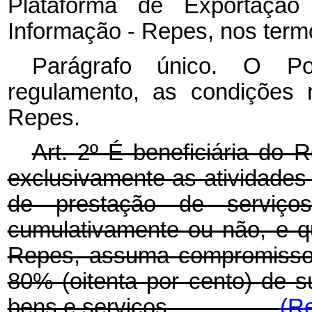
Plataforma de Exportação
Informação - Repes, nos t
Parágrafo único. O Pod
regulamento, as condições 
Repes.
Art. 2º É beneficiária do 
exclusivamente as atividades
de prestação de serviços
cumulativamente ou não, e q
Repes, assuma compromisso 
80% (oitenta por cento) de s
bens e serviços.
(R