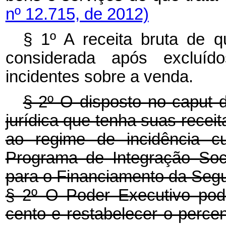
nº 12.715, de 2012)
§ 1º A receita bruta de q
considerada após excluíd
incidentes sobre a venda.
§ 2º O disposto no caput d
jurídica que tenha suas recei
ao regime de incidência cu
Programa de Integração Soc
para o Financiamento da Segur
§ 2º O Poder Executivo pode
cento e restabelecer o perce