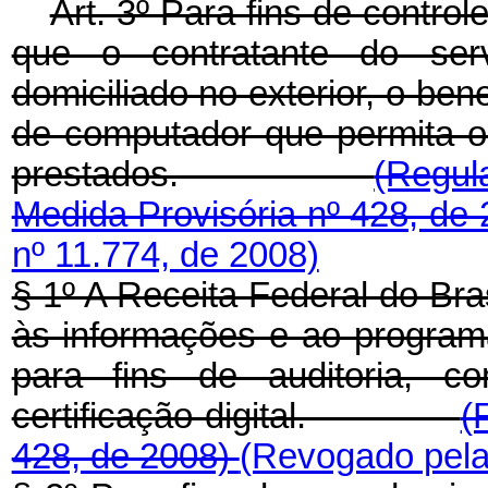
Art. 3º Para fins de contr
que o contratante do serv
domiciliado no exterior, o ben
de computador que permita o
prestados.
(Regul
Medida Provisória nº 428, de
nº 11.774, de 2008)
§ 1º A Receita Federal do Brasi
às informações e ao programa
para fins de auditoria, c
certificação digital.
(
428, de 2008)
(Revogado pela 