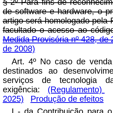
§ 2º Para fins de reconhecime
de software e hardware, o p
artigo será homologado pela R
facultado o acesso ao
Medida Provisória nº 428, de
de 2008)
Art. 4º No caso de vend
destinados ao desenvolvim
serviços de tecnologia d
exigência:
(Regulamento)
2025)
Produção de efeitos
I - da Contribuição para 