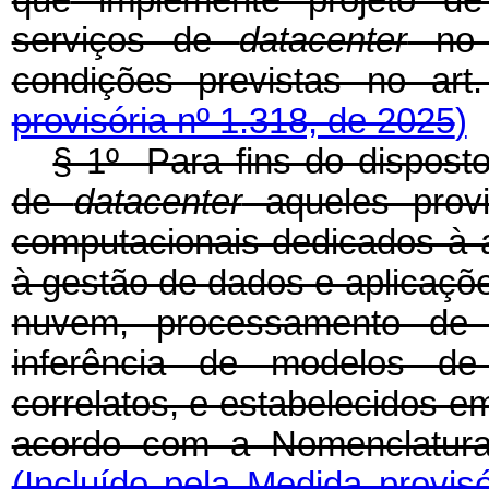
que
implemente projeto de
serviços de
datacenter
no t
condições previstas no 
provisória nº 1.318, de 2025
)
§ 1º Para fins do disposto
de
datacenter
aqueles provi
computacionais dedicados à
à gestão de dados e aplicaçõe
nuvem, processamento de 
inferência de modelos de i
correlatos, e estabelecidos e
acordo com a Nomenclatura
(Incluído pela Medida provis