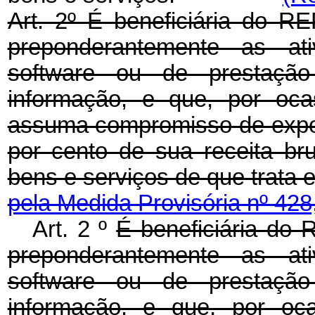
Art. 2º É beneficiária do R
preponderantemente as at
software ou de prestação
informação, e que, por oc
assuma compromisso de expor
por cento de sua receita br
bens e serviços de que t
pela Medida Provisória nº 428
Art. 2 º
É beneficiária do 
preponderantemente as at
software ou de prestação
informação, e que, por oc