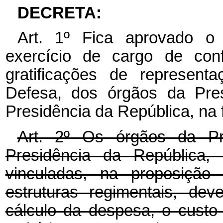
DECRETA:
Art. 1º Fica aprovado o q
exercício de cargo de conf
gratificações de represent
Defesa, dos órgãos da Pres
Presidência da República, na 
Art. 2º Os órgãos da Pr
Presidência da República, 
vinculadas, na proposição
estruturas regimentais, de
cálculo da despesa, o custo