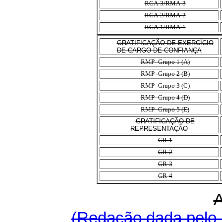
RGA-3/RMA-3
RGA-2/RMA-2
RGA-1/RMA-1
GRATIFICAÇÃO DE EXERCÍCIO
DE CARGO DE CONFIANÇA
RMP- Grupo 1 (A)
RMP- Grupo 2 (B)
RMP- Grupo 3 (C)
RMP- Grupo 4 (D)
RMP- Grupo 5 (E)
GRATIFICAÇÃO DE
REPRESENTAÇÃO
GR-1
GR-2
GR-3
GR-4
(Redação dada pelo 