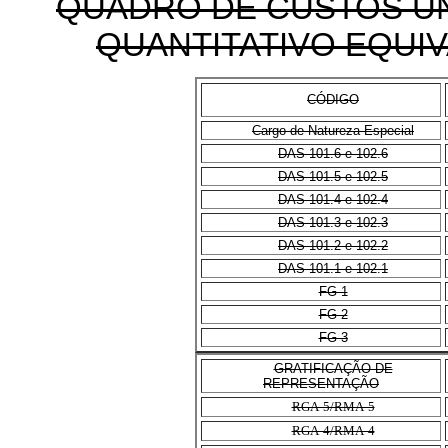
QUADRO DE CUSTOS U
QUANTITATIVO EQUIV
CÓDIGO
Cargo de Natureza Especial
DAS 101.6 e 102.6
DAS 101.5 e 102.5
DAS 101.4 e 102.4
DAS 101.3 e 102.3
DAS 101.2 e 102.2
DAS 101.1 e 102.1
FG-1
FG-2
FG-3
GRATIFICAÇÃO DE
REPRESENTAÇÃO
RGA-5/RMA-5
RGA-4/RMA-4