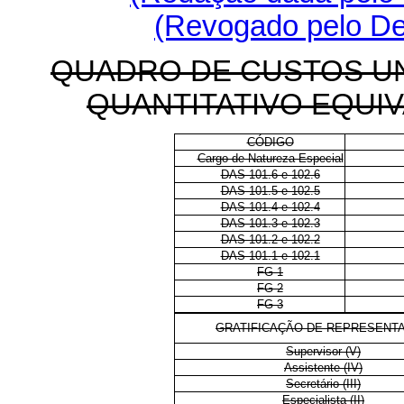
(Revogado pelo Dec
QUADRO DE CUSTOS U
QUANTITATIVO EQUIV
CÓDIGO
Cargo de Natureza Especial
DAS 101.6 e 102.6
DAS 101.5 e 102.5
DAS 101.4 e 102.4
DAS 101.3 e 102.3
DAS 101.2 e 102.2
DAS 101.1 e 102.1
FG-1
FG-2
FG-3
GRATIFICAÇÃO DE REPRESENT
Supervisor (V)
Assistente (IV)
Secretário (III)
Especialista (II)