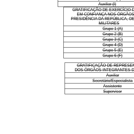
Auxiliar (I)
GRATIFICAÇÃO DE EXERCÍCIO 
EM CONFIANÇA NOS ÓRGÃOS
PRESIDÊNCIA DA REPÚBLICA, DE
MILITARES
Grupo 1 (A)
Grupo 2 (B)
Grupo 3 (C)
Grupo 4 (D)
Grupo 5 (E)
Grupo 6 (F)
GRATIFICAÇÃO DE REPRESE
DOS ÓRGÃOS INTEGRANTES D
Auxiliar
Secretário/Especialista
Assistente
Supervisor