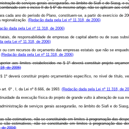
istração de serviços gerais assegurarão, no âmbito do Siafi e do Siasg, o c
, combinado com o inciso II do § 6º do mesmo artigo, não se aplicam aos crédi
ara cada ano do período do Plano, constituem-se, a partir do exercício de 2
a regionalização.
(Redação dada pela Lei nº 11.318, de 2006)
ação dada pela Lei nº 11.318, de 2006)
atais, de responsabilidade de empresas de capital aberto ou de suas subsidi
a pela Lei nº 11.318, de 2006)
e ou com recursos do orçamento das empresas estatais que não se enquadram no
.
(Redação dada pela Lei nº 11.318, de 2006)
uperior aos limites estabelecidos no § 1º deverá constituir projeto orçam
318, de 2006)
o § 1º deverá constituir projeto orçamentário específico, no nível de título
 art. 6º , I, da Lei nº 8.666, de 1993.
(Redação dada pela Lei nº 11.318, de 20
ntinuidade da execução física do projeto de grande vulto à alteração de sua m
administração de serviços gerais assegurarão, no âmbito do Siafi e do Siasg
ias são estimativos, não se constituindo em limites à programação das desp
ias são estimativos, não se constituindo em limites à programação das de
, de 2004)