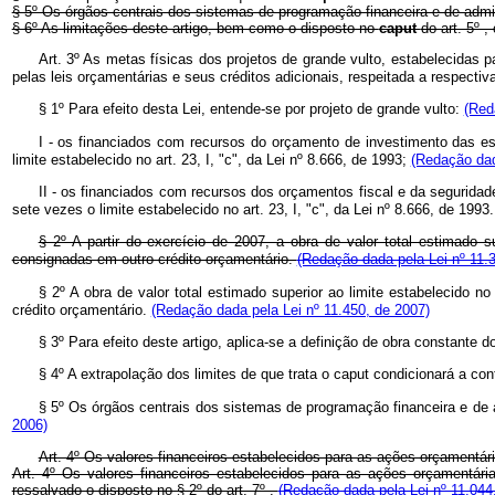
§ 5º Os órgãos centrais dos sistemas de programação financeira e de admin
§ 6º As limitações deste artigo, bem como o disposto no
caput
do art. 5º 
Art. 3º As metas físicas dos projetos de grande vulto, estabelecidas p
pelas leis orçamentárias e seus créditos adicionais, respeitada a respectiv
§ 1º Para efeito desta Lei, entende-se por projeto de grande vulto:
(Red
I - os financiados com recursos do orçamento de investimento das est
limite estabelecido no art. 23, I, "c", da Lei nº 8.666, de 1993;
(Redação dad
II - os financiados com recursos dos orçamentos fiscal e da seguridad
sete vezes o limite estabelecido no art. 23, I, "c", da Lei nº 8.666, de 1993
§ 2º A partir do exercício de 2007, a obra de valor total estimado s
consignadas em outro crédito orçamentário.
(Redação dada pela Lei nº 11.
§ 2º A obra de valor total estimado superior ao limite estabelecido n
crédito orçamentário.
(Redação dada pela Lei nº 11.450, de 2007)
§ 3º Para efeito deste artigo, aplica-se a definição de obra constante do
§ 4º A extrapolação dos limites de que trata o caput condicionará a co
§ 5º Os órgãos centrais dos sistemas de programação financeira e de 
2006)
Art. 4º Os valores financeiros estabelecidos para as ações orçamentár
Art. 4º Os valores financeiros estabelecidos para as ações orçamentár
ressalvado o disposto no § 2º do art. 7º .
(Redação dada pela Lei nº 11.044