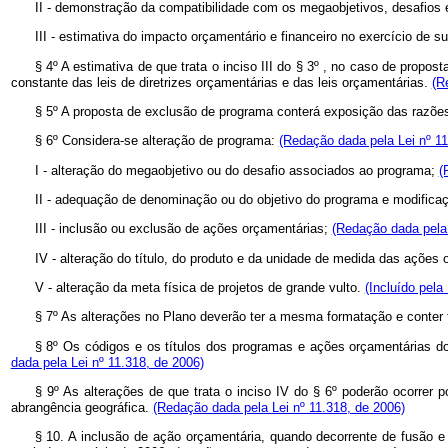
II - demonstração da compatibilidade com os megaobjetivos, desafios e
III - estimativa do impacto orçamentário e financeiro no exercício de
§ 4º A estimativa de que trata o inciso III do § 3º , no caso de prop
constante das leis de diretrizes orçamentárias e das leis orçamentárias.
(R
§ 5º A proposta de exclusão de programa conterá exposição das razões 
§ 6º Considera-se alteração de programa:
(Redação dada pela Lei nº 11
I - alteração do megaobjetivo ou do desafio associados ao programa;
(
II - adequação de denominação ou do objetivo do programa e modificaç
III - inclusão ou exclusão de ações orçamentárias;
(Redação dada pela 
IV - alteração do título, do produto e da unidade de medida das ações
V - alteração da meta física de projetos de grande vulto.
(Incluído pela
§ 7º As alterações no Plano deverão ter a mesma formatação e conter
§ 8º Os códigos e os títulos dos programas e ações orçamentárias do 
dada pela Lei nº 11.318, de 2006)
§ 9º As alterações de que trata o inciso IV do § 6º poderão ocorrer
abrangência geográfica.
(Redação dada pela Lei nº 11.318, de 2006)
§ 10. A inclusão de ação orçamentária, quando decorrente de fusão 