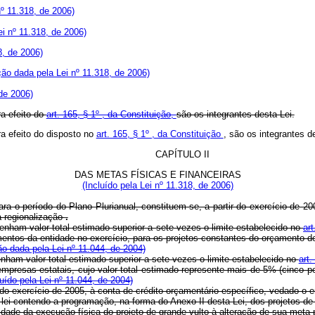
º 11.318, de 2006)
i nº 11.318, de 2006)
8, de 2006)
ão dada pela Lei nº 11.318, de 2006)
de 2006)
a efeito do
art. 165, § 1º , da Constituição,
são os integrantes desta Lei.
a efeito do disposto no
art. 165, § 1º , da Constituição
, são os integrantes d
CAPÍTULO II
DAS METAS FÍSICAS E FINANCEIRAS
(Incluído pela Lei nº 11.318, de 2006)
ara o período do Plano Plurianual, constituem-se, a partir do exercício de 2
a regionalização
.
tenham valor total estimado superior a sete vezes o limite estabelecido no
art
timentos da entidade no exercício, para os projetos constantes do orçamento 
o dada pela Lei nº 11.044, de 2004)
nham valor total estimado superior a sete vezes o limite estabelecido no
art.
presas estatais, cujo valor total estimado represente mais de 5% (cinco po
luído pela Lei nº 11.044, de 2004)
 do exercício de 2005, à conta de crédito orçamentário específico, vedado o
lei contendo a programação, na forma do Anexo II desta Lei, dos projetos de 
idade da execução física do projeto de grande vulto à alteração de sua meta p