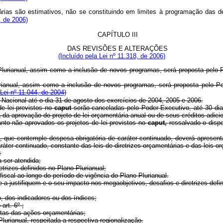
árias são estimativos, não se constituindo em limites à programação das 
, de 2006)
CAPÍTULO III
DAS REVISÕES E ALTERAÇÕES
(Incluído pela Lei nº 11.318, de 2006)
lurianual, assim como a inclusão de novos programas, será proposta pelo Po
ianual, assim como a inclusão de novos programas, será proposta pelo Pod
Lei nº 11.044, de 2004)
 Nacional até o dia 31 de agosto dos exercícios de 2004, 2005 e 2006.
e lei previstos no
caput
serão canceladas pelo Poder Executivo, até 30 dia
da aprovação do projeto de lei orçamentária anual ou de seus créditos adicio
to não aprovados os projetos de lei previstos no
caput,
ressalvado o disp
 que contemple despesa obrigatória de caráter continuado, deverá apresenta
er continuado, constante das leis de diretrizes orçamentárias e das leis or
:
 ser atendida;
trizes definidos no Plano Plurianual;
 fiscal ao longo do período de vigência do Plano Plurianual.
a justifiquem e o seu impacto nos megaobjetivos, desafios e diretrizes defin
, dos indicadores ou dos índices;
art. 6º ;
metas das ações orçamentárias;
lurianual, respeitada a respectiva regionalização.