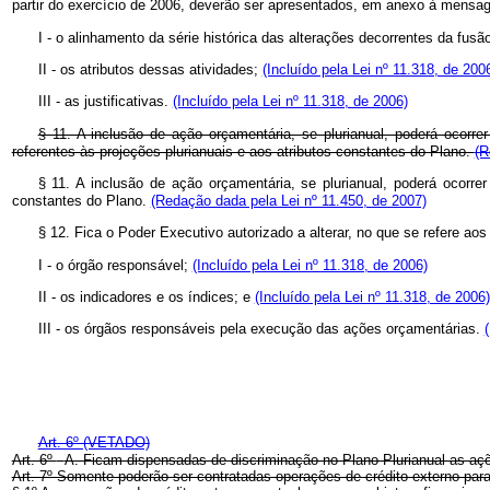
partir do exercício de 2006, deverão ser apresentados, em anexo à mensag
I - o alinhamento da série histórica das alterações decorrentes da f
II - os atributos dessas atividades;
(Incluído pela Lei nº 11.318, de 200
III - as justificativas.
(Incluído pela Lei nº 11.318, de 2006)
§ 11. A inclusão de ação orçamentária, se plurianual, poderá ocorre
referentes às projeções plurianuais e aos atributos constantes do Plano.
(R
§ 11. A inclusão de ação orçamentária, se plurianual, poderá ocorre
constantes do Plano.
(Redação dada pela Lei nº 11.450, de 2007)
§ 12. Fica o Poder Executivo autorizado a alterar, no que se refere a
I - o órgão responsável;
(Incluído pela Lei nº 11.318, de 2006)
II - os indicadores e os índices; e
(Incluído pela Lei nº 11.318, de 2006)
III - os órgãos responsáveis pela execução das ações orçamentárias.
Art. 6º (VETADO)
Art. 6º
-
A. Ficam dispensadas de discriminação no Plano Plurianual as açõe
Art. 7º Somente poderão ser contratadas operações de crédito externo para