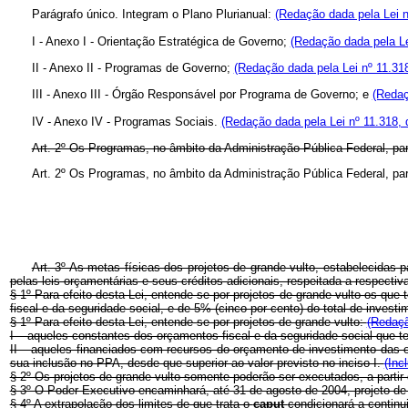
Parágrafo único. Integram o Plano Plurianual:
(Redação dada pela Lei n
I - Anexo I - Orientação Estratégica de Governo;
(Redação dada pela Le
II - Anexo II - Programas de Governo;
(Redação dada pela Lei nº 11.31
III - Anexo III - Órgão Responsável por Programa de Governo; e
(Redaç
IV - Anexo IV - Programas Sociais.
(Redação dada pela Lei nº 11.318, 
Art. 2º Os Programas, no âmbito da Administração Pública Federal, par
Art. 2º Os Programas, no âmbito da Administração Pública Federal, par
Art. 3º As metas físicas dos projetos de grande vulto, estabelecidas p
pelas leis orçamentárias e seus créditos adicionais, respeitada a respectiv
§ 1º Para efeito desta Lei, entende-se por projetos de grande vulto os que 
fiscal e da seguridade social, e de 5% (cinco por cento) do total de inves
§ 1º Para efeito desta Lei, entende-se por projetos de grande vulto:
(Redaçã
I – aqueles constantes dos orçamentos fiscal e da seguridade social que te
II – aqueles financiados com recursos do orçamento de investimento das em
sua inclusão no PPA, desde que superior ao valor previsto no inciso I.
(Inc
§ 2º Os projetos de grande vulto somente poderão ser executados, a partir
§ 3º O Poder Executivo encaminhará, até 31 de agosto de 2004, projeto de 
§ 4º A extrapolação dos limites de que trata o
caput
condicionará a continu