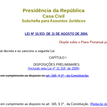
Presidência da República
Casa Civil
Subchefia para Assuntos Jurídicos
LEI Nº 10.933, DE 11 DE AGOSTO DE 2004.
Dispõe sobre o Plano Plurianual p
l decreta e eu sanciono a seguinte Lei:
CAPÍTULO I
DISPOSIÇÕES PRELIMINARES
(Incluído pela Lei nº 11.318, de 2006)
07, em cumprimento ao disposto no
art. 165, § 1º , da Constituição.
7, em cumprimento ao disposto no art. 165, § 1º , da Constituição.
(Redação da