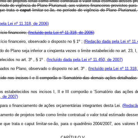
o de projetos terão como limite contratual o valor total estimado desses pro
íodo de vigência do Plano Plurianual, aos valores financeiros previstos para
que trata o
caput
limitar-se-ão, no período de vigência do Plano Plurianual
ela Lei nº 11.318, de 2006)
ício financeiro;
(Incluído pela Lei nº 11.318, de 2006)
ício financeiro, observado o disposto no § 1º ;
(Redação dada pela Lei nº 11.
do do Plano seja inferior a cinqüenta vezes o limite estabelecido no art. 23, I,
elecidos no art. 3º , § 1º .
(Incluído dada pela Lei nº 11.450, de 2007)
nados no Plano, observado o disposto no art. 3º .
(Incluído pela Lei nº 11.318
cido nos incisos I e II comporão o ‘Somatório das demais ações detalhadas
 estabelecidos nos incisos I, II e III comporão o ‘Somatório das ações d
, de 2007)
 para o financiamento de ações orçamentárias integrantes desta Lei.
(Redação
amento de projetos terão como limite contratual o valor total estimado desse
que trata o caput limitar-se-ão, para o quadriênio 2004/2007, aos valores
CAPÍTULO V