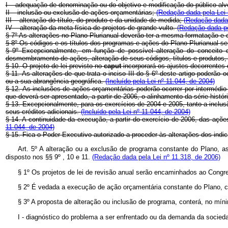
I – adequação de denominação ou do objetivo e modificação do público-al
II – inclusão ou exclusão de ações orçamentárias;
(Redação dada pela Lei 
III – alteração do título, do produto e da unidade de medida;
(Redação dada 
IV – alteração da meta física de projetos de grande vulto.
(Redação dada pe
§ 7º As alterações no Plano Plurianual deverão ter a mesma formatação e 
§ 8º Os códigos e os títulos dos programas e ações do Plano Plurianual ser
§ 9º Excepcionalmente, em função de possível alteração do conceito de
desmembramento de ações, alteração de seus códigos, títulos e produtos, de
§ 10. O projeto de lei previsto no
caput
incorporará os ajustes decorrentes 
§ 11. As alterações de que trata o inciso III do § 6º deste artigo poderão
ou a sua abrangência geográfica.
(Incluído pela Lei nº 11.044, de 2004)
§ 12. As inclusões de ações orçamentárias poderão ocorrer por intermédi
que deverá ser apresentado, a partir de 2006, o alinhamento da série histó
§ 13. Excepcionalmente, para os exercícios de 2004 e 2005, tanto a inclusão
seus créditos adicionais.
(Incluído pela Lei nº 11.044, de 2004)
§ 14. A continuidade da execução, a partir do exercício de 2006, das açõe
11.044, de 2004)
§ 15. Fica o Poder Executivo autorizado a proceder às alterações dos ind
Art. 5º A alteração ou a exclusão de programa constante do Plano, a
disposto nos §§ 9º , 10 e 11.
(Redação dada pela Lei nº 11.318, de 2006)
§ 1º Os projetos de lei de revisão anual serão encaminhados ao Congr
§ 2º É vedada a execução de ação orçamentária constante do Plano, cuj
§ 3º A proposta de alteração ou inclusão de programa, conterá, no mín
I - diagnóstico do problema a ser enfrentado ou da demanda da socied