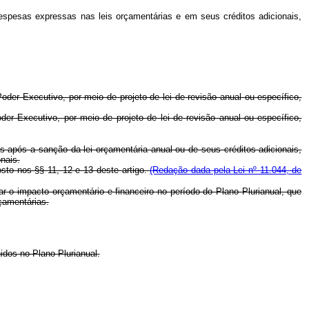
despesas expressas nas leis orçamentárias e em seus créditos adicionais,
der Executivo, por meio de projeto de lei de revisão anual ou específico,
er Executivo, por meio de projeto de lei de revisão anual ou específico,
s após a sanção da lei orçamentária anual ou de seus créditos adicionais,
nais.
osto nos §§ 11, 12 e 13 deste artigo.
(Redação dada pela Lei nº 11.044, de
r o impacto orçamentário e financeiro no período do Plano Plurianual, que
çamentárias.
idos no Plano Plurianual.