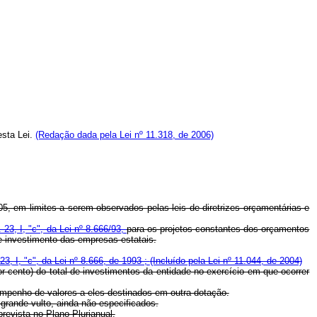
esta Lei.
(Redação dada pela Lei nº 11.318, de 2006)
005, em limites a serem observados pelas leis de diretrizes orçamentárias e
. 23, I, "c", da Lei nº 8.666/93,
para os projetos constantes dos orçamentos
de investimento das empresas estatais.
 23, I, "c", da Lei nº 8.666, de 1993 ;
(Incluído pela Lei nº 11.044, de 2004)
r cento) do total de investimentos da entidade no exercício em que ocorrer
 empenho de valores a eles destinados em outra dotação.
grande vulto, ainda não especificados.
revista no Plano Plurianual.