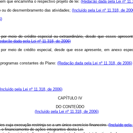
em que encaminha o respectivo projeto de lei:
(Redação dada pela Lei nº 11.
usão ou do desmembramento das atividades;
(Incluído pela Lei nº 11.318, de 200
6)
r por meio de crédito especial ou extraordinário, desde que esses aprese
edação dada pela Lei nº 11.318, de 2006)
r por meio de crédito especial, desde que esse apresente, em anexo especí
os programas constantes do Plano:
(Redação dada pela Lei nº 11.318, de 2006)
(Incluído pela Lei nº 11.318, de 2006)
CAPÍTULO IV
DO CONTEÚDO
(Incluído pela Lei nº 11.318, de 2006)
s cuja execução restrinja-se a um único exercício financeiro.
(Incluído pela
 o financiamento de ações integrantes desta Lei.