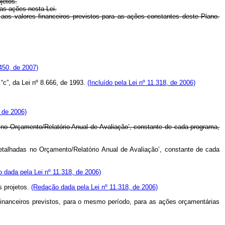
jetos.
 as ações nesta Lei.
, aos valores financeiros previstos para as ações constantes deste Plano.
450, de 2007)
 “c”, da Lei nº 8.666, de 1993.
(Incluído pela Lei nº 11.318, de 2006)
, de 2006)
 no Orçamento/Relatório Anual de Avaliação’, constante de cada programa,
etalhadas no Orçamento/Relatório Anual de Avaliação’, constante de cada
 dada pela Lei nº 11.318, de 2006)
s projetos.
(Redação dada pela Lei nº 11.318, de 2006)
 financeiros previstos, para o mesmo período, para as ações orçamentárias