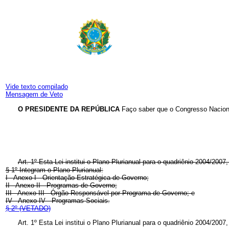
Vide texto compilado
Mensagem de Veto
O PRESIDENTE DA REPÚBLICA
Faço saber que o Congresso Naciona
Art. 1º Esta Lei institui o Plano Plurianual para o quadriênio 2004/20
§ 1º Integram o Plano Plurianual:
I - Anexo I - Orientação Estratégica de Governo;
II - Anexo II - Programas de Governo;
III - Anexo III - Órgão Responsável por Programa de Governo; e
IV - Anexo IV - Programas Sociais.
§ 2º (VETADO)
Art. 1º Esta Lei institui o Plano Plurianual para o quadriênio 2004/200