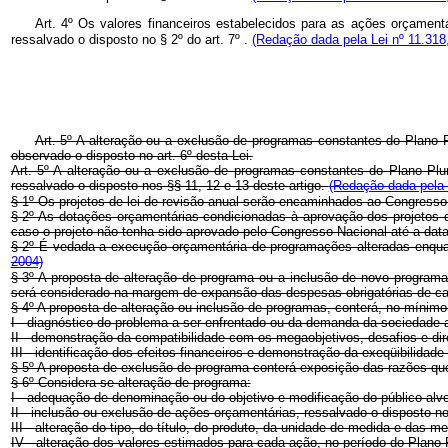
Art. 4º Os valores financeiros estabelecidos para as ações orçament
ressalvado o disposto no § 2º do art. 7º .
(Redação dada pela Lei nº 11.318
Art. 5º A alteração ou a exclusão de programas constantes do Plano P
observado o disposto no art. 6º desta Lei.
Art. 5º A alteração ou a exclusão de programas constantes do Plano Plur
ressalvado o disposto nos §§ 11, 12 e 13 deste artigo.
(Redação dada pela 
§ 1º Os projetos de lei de revisão anual serão encaminhados ao Congresso
§ 2º As dotações orçamentárias condicionadas à aprovação dos projetos d
caso o projeto não tenha sido aprovado pelo Congresso Nacional até a data 
§ 2º É vedada a execução orçamentária de programações alteradas enquan
2004)
§ 3º A proposta de alteração de programa ou a inclusão de novo programa,
será considerado na margem de expansão das despesas obrigatórias de carát
§ 4º A proposta de alteração ou inclusão de programas, conterá, no mínimo
I - diagnóstico do problema a ser enfrentado ou da demanda da sociedade a
II - demonstração da compatibilidade com os megaobjetivos, desafios e dire
III - identificação dos efeitos financeiros e demonstração da exeqüibilidade
§ 5º A proposta de exclusão de programa conterá exposição das razões que 
§ 6º Considera-se alteração de programa:
I - adequação de denominação ou do objetivo e modificação do público-alvo
II - inclusão ou exclusão de ações orçamentárias, ressalvado o disposto no 
III - alteração do tipo, do título, do produto, da unidade de medida e das 
IV - alteração dos valores estimados para cada ação, no período do Plano P