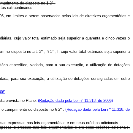
umprimento do disposto no § 2º .
tos extraordinários.
006, em limites a serem observados pelas leis de diretrizes orçamentárias e
árias, cujo valor total estimado seja superior a quarenta e cinco vezes o
 disposto no art. 3º , § 1º , I, cujo valor total estimado seja superior a
entário específico, vedada, para a sua execução, a utilização de dotações
, vedada, para sua execução, a utilização de dotações consignadas em outro
06)
eta prevista no Plano.
(Redação dada pela Lei nº 11.318, de 2006)
, o cumprimento do disposto no § 2º .
(Redação dada pela Lei nº 11.318, de
esas expressas nas leis orçamentárias e em seus créditos adicionais.
spesas expressas nas leis orçamentárias e em seus créditos adicionais,