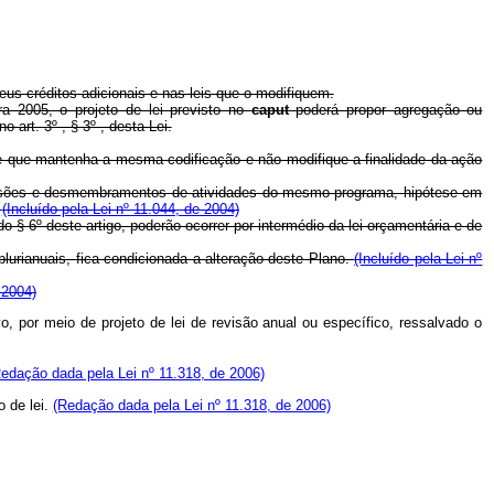
eus créditos adicionais e nas leis que o modifiquem.
ra 2005, o projeto de lei previsto no
caput
poderá propor agregação ou
art. 3º , § 3º , desta Lei.
desde que mantenha a mesma codificação e não modifique a finalidade da ação
de fusões e desmembramentos de atividades do mesmo programa, hipótese em
.
(Incluído pela Lei nº 11.044, de 2004)
o § 6º deste artigo, poderão ocorrer por intermédio da lei orçamentária e de
plurianuais, fica condicionada a alteração deste Plano.
(Incluído pela Lei nº
 2004)
 por meio de projeto de lei de revisão anual ou específico, ressalvado o
edação dada pela Lei nº 11.318, de 2006)
 de lei.
(Redação dada pela Lei nº 11.318, de 2006)