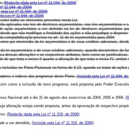
vo;
(Redação dada pela Lei nº 11.044, de 2004)
nº 11.044, de 2004)
pela Lei nº 11.044, de 2004)
la Lei nº 11.044, de 2004)
conter todos os elementos presentes nesta Lei.
ão aplicados nas leis de diretrizes orçamentárias, nas leis orçamentárias e s
 ação orçamentária a ser definido na lei de diretrizes orçamentárias pa
sde que não modifique a finalidade das ações e não prejudique o disposto no 
da compatibilização prevista no art. 11 da lei orçamentária para 2004.
 ocorrer por intermédio da lei orçamentária e de seus créditos adicionais, 
o da lei orçamentária e de seus créditos adicionais, quando decorrentes 
rica dessas alterações e os respectivos atributos, bem como as justificativas
 de que trata o inciso II quanto a alteração de que trata o inciso IV, ambos d
s incluídas no Plano Plurianual na forma do § 13, quando se tratar de ações 
icadores e índices dos programas deste Plano.
(Incluído pela Lei nº 11.044, de
ssim como a inclusão de novo programa, será proposta pelo Poder Executivo,
esso Nacional até o dia 31 de agosto dos exercícios de 2004, 2005 e 2006.
(R
a alteração esteja sendo proposta, antes da aprovação do respectivo projeto
imo:
(Redação dada pela Lei nº 11.318, de 2006)
ade a ser atendida;
(Incluído pela Lei nº 11.318, de 2006)