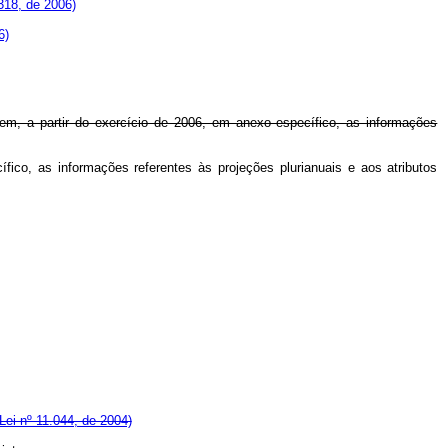
318, de 2006)
6)
ntem, a partir do exercício de 2006, em anexo específico, as informações
fico, as informações referentes às projeções plurianuais e aos atributos
 Lei nº 11.044, de 2004)