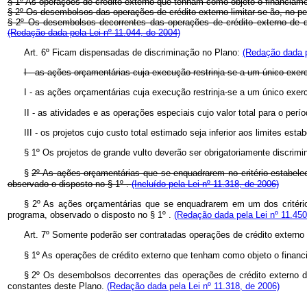
§ 1º As operações de crédito externo que tenham como objeto o financiament
§ 2º Os desembolsos das operações de crédito externo limitar-se-ão, no per
§ 2º Os desembolsos decorrentes das operações de crédito externo de 
(Redação dada pela Lei nº 11.044, de 2004)
Art. 6º Ficam dispensadas de discriminação no Plano:
(Redação dada p
I - as ações orçamentárias cuja execução restrinja-se a um único exerc
I - as ações orçamentárias cuja execução restrinja-se a um único exerc
II - as atividades e as operações especiais cujo valor total para o perío
III - os projetos cujo custo total estimado seja inferior aos limites estab
§ 1º Os projetos de grande vulto deverão ser obrigatoriamente discrimi
§
2º As ações orçamentárias que se enquadrarem no critério estabele
observado o disposto no § 1º .
(Incluído pela Lei nº 11.318, de 2006)
§ 2º As ações orçamentárias que se enquadrarem em um dos critérios
programa, observado o disposto no § 1º .
(Redação dada pela Lei nº 11.450
Art. 7º Somente poderão ser contratadas operações de crédito externo
§ 1º As operações de crédito externo que tenham como objeto o financi
§ 2º Os desembolsos decorrentes das operações de crédito externo de 
constantes deste Plano.
(Redação dada pela Lei nº 11.318, de 2006)