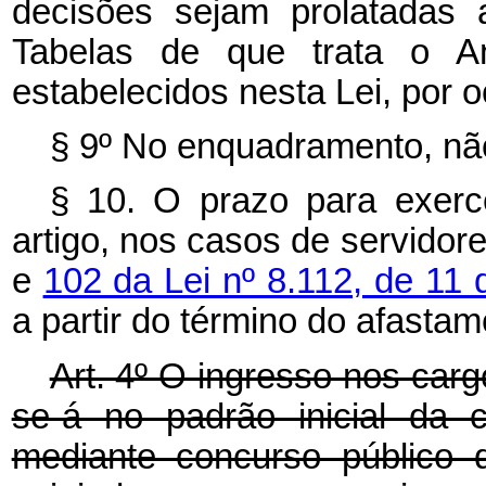
decisões sejam prolatadas 
Tabelas de que trata o An
estabelecidos nesta Lei, por 
§ 9º No enquadramento, nã
§ 10. O prazo para exerc
artigo, nos casos de servido
e
102 da Lei nº 8.112, de 1
a partir do término do afastam
Art. 4º O ingresso nos carg
se-á no padrão inicial da c
mediante concurso público 