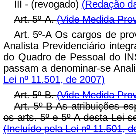
III - (revogado)
(Redação da
Art. 5º-A.
(Vide Medida Prov
Art. 5º-A Os cargos de prov
Analista Previdenciário integ
do Quadro de Pessoal do INS
passam a denominar-se Anali
Lei nº 11.501, de 2007)
Art. 5º-B.
(Vide Medida Prov
Art. 5º-B As atribuições e
os arts. 5º e 5º-A desta Lei 
(Incluído pela Lei nº 11.501, 