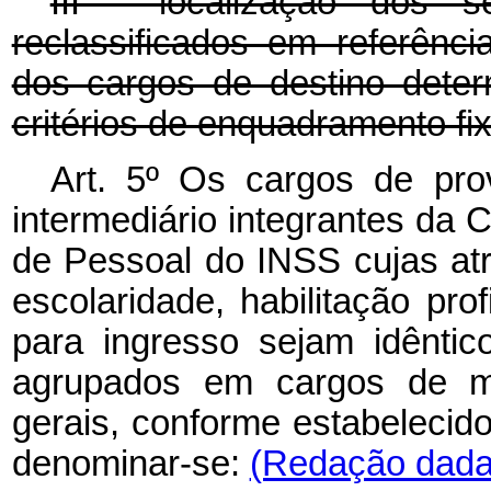
III - localização dos s
reclassificados em referênc
dos cargos de destino dete
critérios de enquadramento fi
Art. 5º Os cargos de prov
intermediário integrantes da 
de Pessoal do INSS cujas atri
escolaridade, habilitação pro
para ingresso sejam idêntic
agrupados em cargos de m
gerais, conforme estabelecid
denominar-se:
(Redação dada 