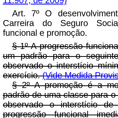
11.907, de 2009)
Art. 7º O desenvolvimen
Carreira do Seguro Socia
funcional e promoção.
§ 1º A progressão funcion
um padrão para o seguint
observado o interstício mín
exercício.
(Vide Medida Provis
§ 2º A promoção é a mov
padrão de uma classe para o 
observado o interstício d
progressão funcional imed