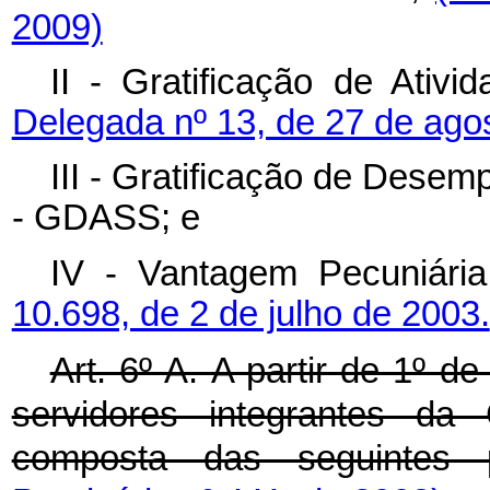
2009)
II - Gratificação de Ativ
Delegada nº 13, de 27 de agos
III - Gratificação de Desem
- GDASS; e
IV - Vantagem Pecuniária
10.698, de 2 de julho de 2003.
Art. 6º-A.
A partir de 1º d
servidores integrantes da
composta das seguintes 