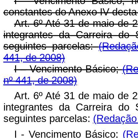
I - Vencimento Básico, n
constantes do Anexo IV desta 
Art. 6º Até 31 de maio de 
integrantes da Carreira do
seguintes parcelas:
(Redaçã
441, de 2008)
I – Vencimento Básico;
(Re
nº 441, de 2008)
Art. 6º Até 31 de maio de 
integrantes da Carreira do
seguintes parcelas:
(Redação 
I - Vencimento Básico;
(Re