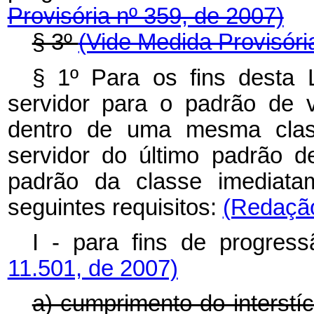
Provisória nº 359, de 2007)
§ 3º
(Vide Medida Provisóri
§ 1º Para os fins desta
servidor para o padrão de 
dentro de uma mesma cla
servidor do último padrão d
padrão da classe imediatam
seguintes requisitos:
(Redação
I - para fins de progress
11.501, de 2007)
a) cumprimento do interstíc