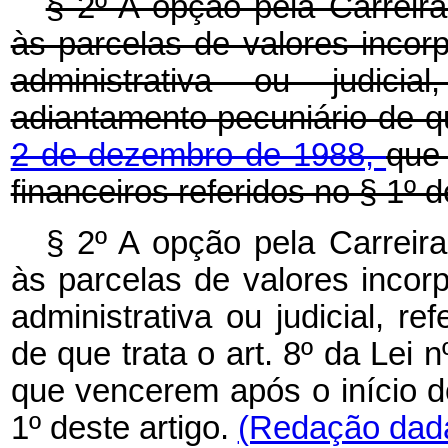
§ 2º A opção pela Carreira
às parcelas de valores inco
administrativa ou judicia
adiantamento pecuniário de q
2 de dezembro de 1988,
que 
financeiros referidos no § 1º d
§ 2º A opção pela Carreira
às parcelas de valores inco
administrativa ou judicial, r
de que trata o art. 8º da Lei
que vencerem após o início do
1º deste artigo.
(Redação dada