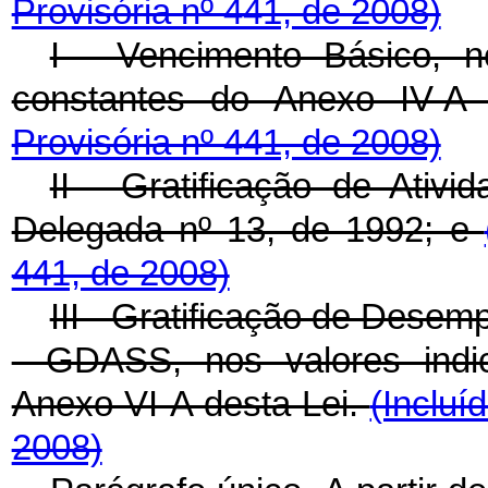
Provisória nº 441, de 2008)
I - Vencimento Básico, n
constantes do Anexo IV-A
Provisória nº 441, de 2008)
II - Gratificação de Ativi
Delegada nº 13, de 1992; e
441, de 2008)
III - Gratificação de Desem
- GDASS, nos valores indi
Anexo VI-A desta Lei.
(Incluí
2008)