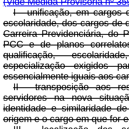
(Vide Medida Provisória nº 35
I - unificação, em cargo
escolaridade, dos cargos de 
Carreira Previdenciária, do 
PCC e de planos correlatos,
qualificação, escolaridad
especialização exigidos p
essencialmente iguais aos car
II - transposição aos re
servidores na nova situaçã
identidade e similaridade d
origem e o cargo em que for 