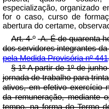
especialização, organizado e
for o caso, curso de formaç
abertura do certame, observad
Art. 4
º
-A.
É de quarenta h
dos servidores integrantes da
pela Medida Provisória nº 441
§ 1º A partir de 1º de junh
jornada de trabalho para trin
ativos, em efetivo exercício
da remuneração, mediante o
tempo, na forma do Termo de