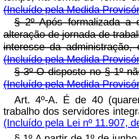
(Incluído pela Medida Provisór
§ 2º Após formalizada a 
alteração de jornada de traba
interesse da administração, 
(Incluído pela Medida Provisór
§ 3º O disposto no § 1º nã
(Incluído pela Medida Provisór
Art. 4º-A.
É de 40 (quare
trabalho dos servidores integ
(Incluído pela Lei nº 11.907, 
§ 1º A partir de 1º de junh