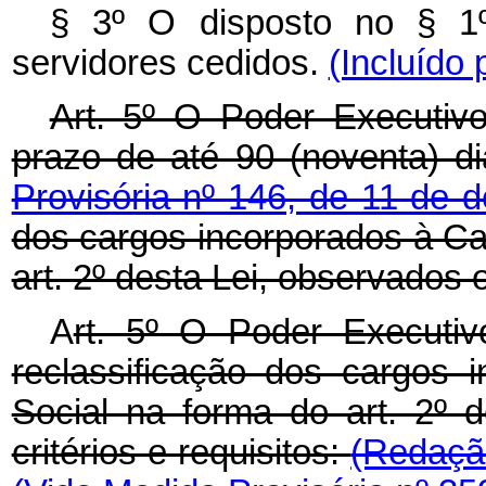
§ 3º O disposto no § 1º
servidores cedidos.
(Incluído 
Art. 5º O Poder Executiv
prazo de até 90 (noventa) d
Provisória nº 146, de 11 de
dos cargos incorporados à Ca
art. 2º desta Lei, observados o
A
rt. 5º O Poder Executiv
reclassificação dos cargos 
Social na forma do art. 2º 
critérios e requisitos:
(Redação