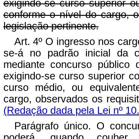
exigindo-se curso superior o
conforme o nível do cargo, o
legislação pertinente.
Art. 4º O ingresso nos carg
se-á no padrão inicial da c
mediante concurso público 
exigindo-se curso superior c
curso médio, ou equivalent
cargo, observados os requisit
(Redação dada pela Lei nº 10
Parágrafo único. O concu
poderá, quando couber,