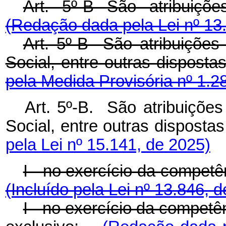
Art. 5º-B São atribuiçõ
(Redação dada pela Lei nº 13
Art. 5º-B São atribuições
Social, entre outras dispos
pela Medida Provisória nº 1.2
Art. 5º-B. São atribuições
Social, entre outras dispos
pela Lei nº 15.141, de 2025)
I - no exercício da competê
(Incluído pela Lei nº 13.846, 
I - no exercício da competê