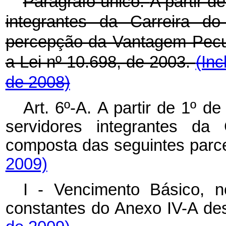
Parágrafo único.
A partir d
integrantes da Carreira d
percepção da Vantagem Pecuni
a Lei nº 10.698, de 2003.
(Inc
de 2008)
Art. 6º-A.
A partir de 1º d
servidores integrantes da
composta das seguintes parc
2009)
I - Vencimento Básico, n
constantes do Anexo IV-A de