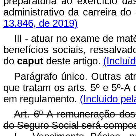
preparatória ao exercício das
administrativo da carreira do
13.846, de 2019)
III - atuar no exame de mat
benefícios sociais, ressalva
do
caput
deste artigo.
(Incluí
Parágrafo único. Outras at
que tratam os arts. 5º e 5º-A
em regulamento.
(Incluído pel
Art. 6º A remuneração dos 
do Seguro Social será compos