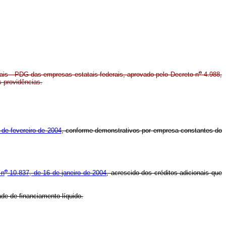
o
ais - PDG das empresas estatais federais, aprovado pelo Decreto n
4.988,
s providências.
 de fevereiro de 2004
, conforme demonstrativos por empresa constantes do
o
 n
10.837, de 16 de janeiro de 2004
, acrescido dos créditos adicionais que
ade de financiamento líquido.