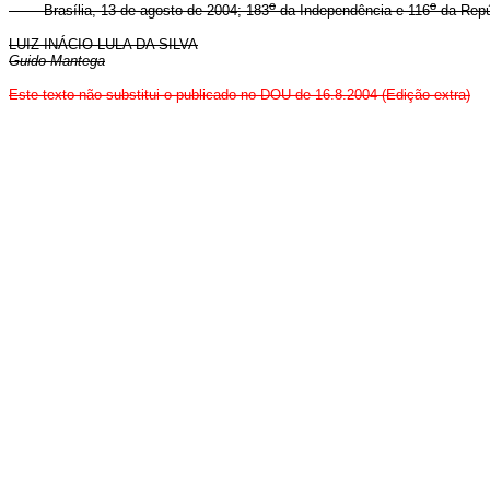
o
o
Brasília, 13 de agosto de 2004; 183
da Independência e 116
da Repú
LUIZ INÁCIO LULA DA SILVA
Guido Mantega
Este texto não substitui o publicado no DOU de 16.8.2004 (Edição extra)