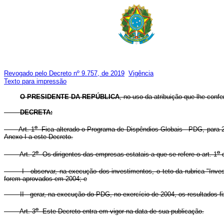
Revogado pelo Decreto nº 9.757, de 2019
Vigência
Texto para impressão
O PRESIDENTE DA REPÚBLICA
, no uso da atribuição que lhe confer
DECRETA:
o
Art. 1
Fica alterado o Programa de Dispêndios Globais - PDG, para 2
Anexo I a este Decreto.
o
o
Art. 2
Os dirigentes das empresas estatais a que se refere o art. 1
d
I - observar, na execução dos investimentos, o teto da rubrica "Inves
forem aprovados em 2004; e
II - gerar, na execução do PDG, no exercício de 2004, os resultados f
o
Art. 3
Este Decreto entra em vigor na data de sua publicação.