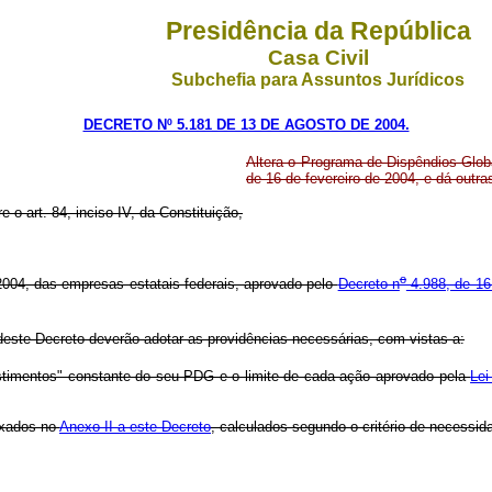
Presidência da República
Casa Civil
Subchefia para Assuntos Jurídicos
DECRETO Nº 5.181 DE 13 DE AGOSTO DE 2004.
Altera o Programa de Dispêndios Glob
de 16 de fevereiro de 2004, e dá outra
e o art. 84, inciso IV, da Constituição,
o
004, das empresas estatais federais, aprovado pelo
Decreto n
4.988, de 16
este Decreto deverão adotar as providências necessárias, com vistas a:
timentos" constante do seu PDG e o limite de cada ação aprovado pela
Lei
ixados no
Anexo II a este Decreto
, calculados segundo o critério de necessid