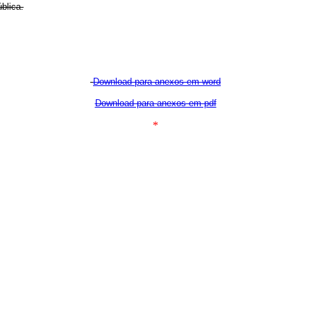
blica.
Download para anexos em word
Download para anexos em pdf
*