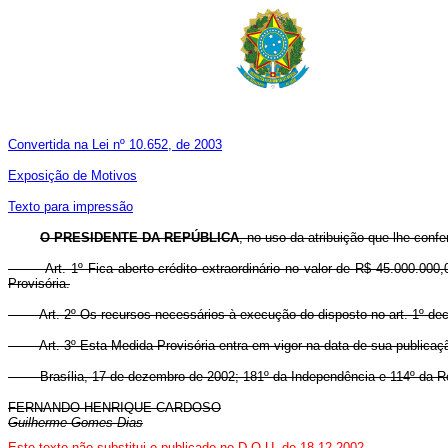
Convertida na Lei nº 10.652, de 2003
Exposição de Motivos
Texto para impressão
O
PRESIDENTE DA REPÚBLICA
, no uso da atribuição que lhe confe
Art. 1º Fica aberto crédito extraordinário no valor de R$ 45.000.000,00
Provisória.
Art. 2º Os recursos necessários à execução do disposto no art. 1º decor
Art. 3º Esta Medida Provisória entra em vigor na data de sua publicaç
Brasília, 17 de dezembro de 2002; 181º da Independência e 114º da Re
FERNANDO HENRIQUE CARDOSO
Guilherme Gomes Dias
Este texto não substitui o publicado no D.O.U. de 18.12.2002