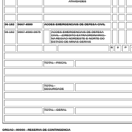
ATIVIDADES
06 182
0667 4580
ACOES EMERGENCIAIS DE DEFESA CIVIL
06 182
0667 4580 0875
ACOES EMERGENCIAIS DE DEFESA
CIVIL - (CREDITO EXTRAORDINARIO) -
NA REGIAO NORDESTE E NORTE DO
ESTADO DE MINAS GERAIS
S
3
P
TOTAL - FISCAL
TOTAL -
SEGURIDADE
TOTAL - GERAL
ORGAO : 90000 - RESERVA DE CONTINGENCIA