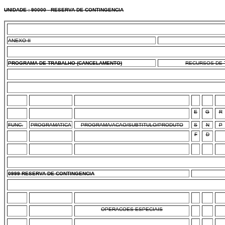
UNIDADE : 90000 - RESERVA DE CONTINGENCIA
ANEXO II
PROGRAMA DE TRABALHO (CANCELAMENTO)
RECURSOS DE T
E
G
R
FUNC.
PROGRAMATICA
PROGRAMA/ACAO/SUBTITULO/PRODUTO
S
N
P
F
D
0999 RESERVA DE CONTINGENCIA
OPERACOES ESPECIAIS