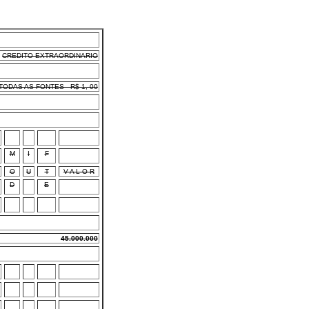
CREDITO EXTRAORDINARIO
ODAS AS FONTES - R$ 1, 00
M
I
F
O
U
T
V A L O R
D
E
45.000.000