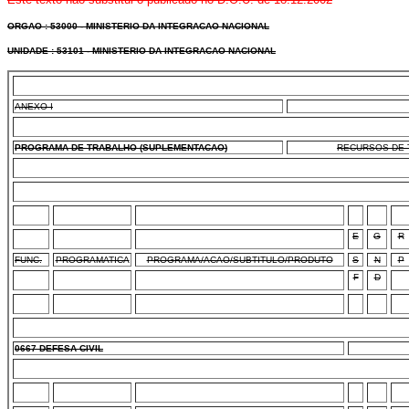
ORGAO : 53000 - MINISTERIO DA INTEGRACAO NACIONAL
UNIDADE : 53101 - MINISTERIO DA INTEGRACAO NACIONAL
ANEXO I
PROGRAMA DE TRABALHO (SUPLEMENTACAO)
RECURSOS DE T
E
G
R
FUNC.
PROGRAMATICA
PROGRAMA/ACAO/SUBTITULO/PRODUTO
S
N
P
F
D
0667 DEFESA CIVIL