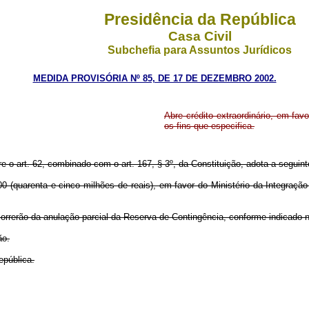
Presidência da República
Casa Civil
Subchefia para Assuntos Jurídicos
MEDIDA PROVISÓRIA Nº 85, DE 17 DE DEZEMBRO 2002.
Abre crédito extraordinário, em fav
os fins que especifica.
re o art. 62, combinado com o art. 167, § 3º, da Constituição, adota a seguint
 (quarenta e cinco milhões de reais), em favor do Ministério da Integraçã
rerão da anulação parcial da Reserva de Contingência, conforme indicado no
ão.
pública.