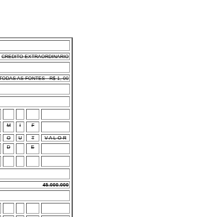
CREDITO EXTRAORDINARIO
ODAS AS FONTES - R$ 1, 00
M
I
F
O
U
T
V A L O R
D
E
45.000.000