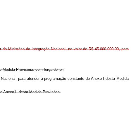
or do Ministério da Integração Nacional, no valor de R$ 45.000.000,00, para
e Medida Provisória, com força de lei:
o Nacional, para atender à programação constante do Anexo I desta Medida
 Anexo II desta Medida Provisória.