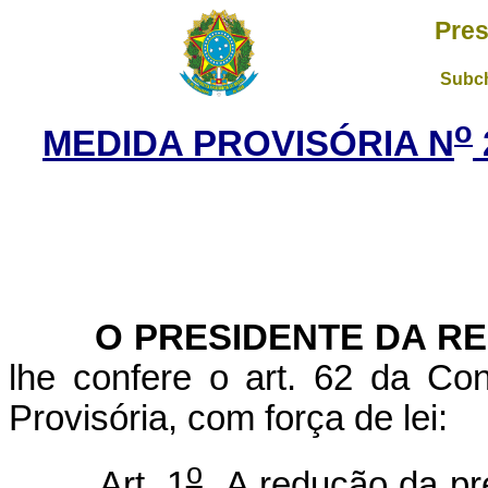
Pres
Subch
o
MEDIDA PROVISÓRIA N
O PRESIDENTE DA RE
lhe confere o art. 62 da Con
Provisória, com força de lei:
o
Art. 1
A redução da pre