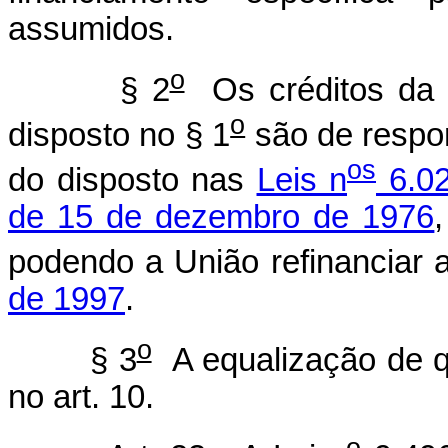
assumidos.
o
§ 2
Os créditos da U
o
disposto no § 1
são de respon
os
do disposto nas
Leis n
6.02
de 15 de dezembro de 1976
podendo a União refinanciar 
de 1997
.
o
§ 3
A equalização de qu
no art. 10.
o