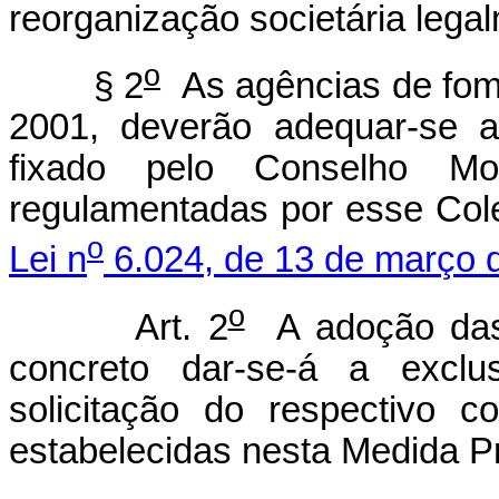
reorganização societária lega
o
§ 2
As agências de fome
2001, deverão adequar-se a
fixado pelo Conselho Mon
regulamentadas por esse Col
o
Lei n
6.024, de 13 de março 
o
Art. 2
A adoção das
concreto dar-se-á a exclus
solicitação do respectivo c
estabelecidas nesta Medida Pr