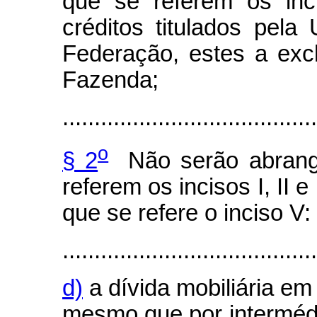
que se referem os inc
créditos titulados pel
Federação, estes a exclu
Fazenda;
........................................
o
§ 2
Não serão abrangi
referem os incisos I, II 
que se refere o inciso V:
........................................
d)
a dívida mobiliária em
mesmo que por intermédi