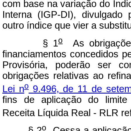
com base na variação do Índic
Interna (IGP-DI), divulgado
outro índice que vier a substitu
o
§ 1
As obrigações
financiamentos concedidos p
Provisória, poderão ser c
obrigações relativas ao refin
o
Lei n
9.496, de 11 de sete
fins de aplicação do limi
Receita Líquida Real - RLR re
o
§ 2
Cessa a aplicação