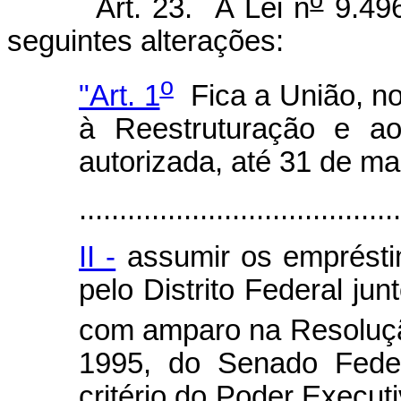
Art. 23. A Lei n
9.496
seguintes alterações:
o
"Art. 1
Fica a União, no
à Reestruturação e ao
autorizada, até 31 de ma
........................................
II -
assumir os emprésti
pelo Distrito Federal ju
com amparo na Resoluç
1995, do Senado Feder
critério do Poder Executi