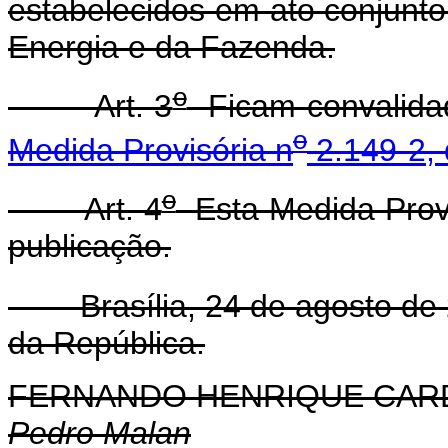
estabelecidos em ato conjunto
Energia e da Fazenda.
o
Art. 3
Ficam convalidad
o
Medida Provisória n
2.149-2, 
o
Art. 4
Esta Medida Provi
publicação.
Brasília, 24 de agosto de 
da República.
FERNANDO HENRIQUE CA
Pedro Malan