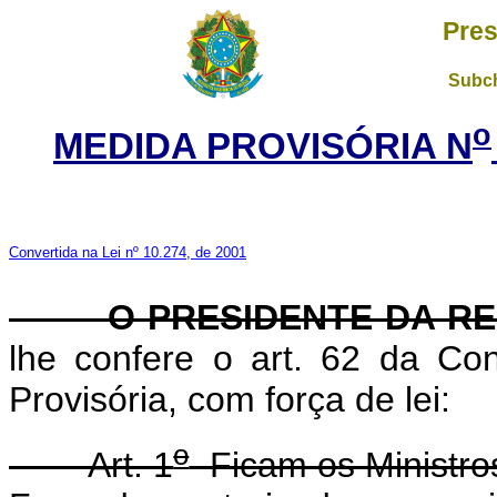
Pres
Subch
o
MEDIDA PROVISÓRIA N
Convertida na Lei nº 10.274, de 2001
O PRESIDENTE DA RE
lhe confere o art. 62 da Con
Provisória, com força de lei:
o
Art. 1
Ficam os Ministros