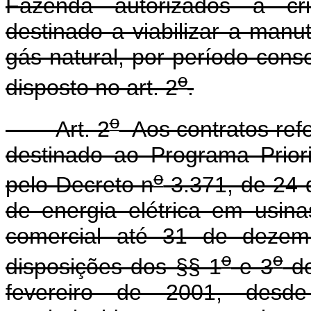
Fazenda autorizados a c
destinado a viabilizar a man
gás natural, por período con
o
disposto no art. 2
.
o
Art. 2
Aos contratos refe
destinado ao Programa Priorit
o
pelo Decreto n
3.371, de 24 
de energia elétrica em usin
comercial até 31 de dezem
o
o
disposições dos §§ 1
e 3
do
fevereiro de 2001, desde