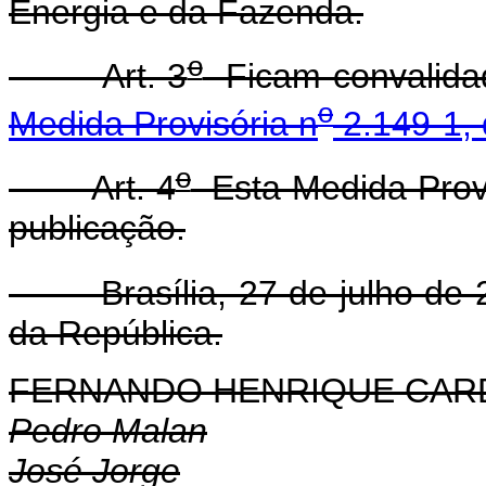
Energia e da Fazenda.
o
Art. 3
Ficam convalidad
o
Medida Provisória n
2.149-1, 
o
Art. 4
Esta Medida Provi
publicação.
Brasília, 27 de julho de 
da República.
FERNANDO HENRIQUE CA
Pedro Malan
José Jorge