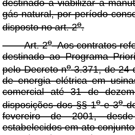
destinado a viabilizar a man
gás natural, por período con
o
disposto no art. 2
.
o
Art. 2
Aos contratos refe
destinado ao Programa Priorit
o
pelo Decreto n
3.371, de 24 
de energia elétrica em usin
comercial até 31 de dezem
o
o
disposições dos §§ 1
e 3
do
fevereiro de 2001, desde
estabelecidos em ato conjunto