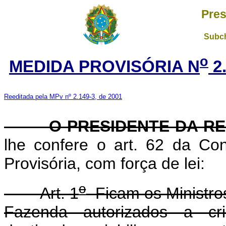
Pres
Subch
o
MEDIDA PROVISÓRIA N
2.
Reeditada pela MPv nº 2.149-3, de 2001
O PRESIDENTE DA RE
lhe confere o art. 62 da Con
Provisória, com força de lei:
o
Art. 1
Ficam os Ministros
Fazenda autorizados a c