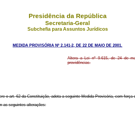
Presidência da República
Secretaria-Geral
Subchefia para Assuntos Jurídicos
MEDIDA PROVISÓRIA Nº 2.141-2, DE 22 DE MAIO DE 2001.
Altera a Lei nº 9.615, de 24 de ma
providências.
ere o art. 62 da Constituição, adota a seguinte Medida Provisória, com força d
m as seguintes alterações: