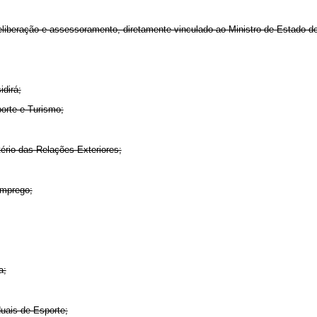
liberação e assessoramento, diretamente vinculado ao Ministro de Estado d
idirá;
porte e Turismo;
tério das Relações Exteriores;
Emprego;
a;
duais de Esporte;