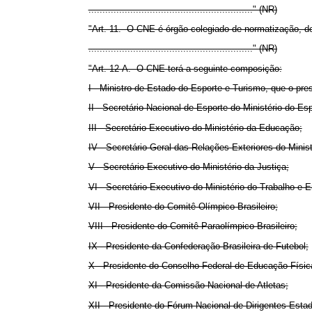
..........................................................." (NR)
"Art. 11. O CNE é órgão colegiado de normatização, de
..........................................................." (NR)
"Art. 12-A. O CNE terá a seguinte composição:
I - Ministro de Estado do Esporte e Turismo, que o pres
II - Secretário Nacional de Esporte do Ministério do Es
III - Secretário-Executivo do Ministério da Educação;
IV - Secretário-Geral das Relações Exteriores do Minis
V - Secretário-Executivo do Ministério da Justiça;
VI - Secretário-Executivo do Ministério do Trabalho e 
VII - Presidente do Comitê Olímpico Brasileiro;
VIII - Presidente do Comitê Paraolímpico Brasileiro;
IX - Presidente da Confederação Brasileira de Futebol;
X - Presidente do Conselho Federal de Educação Físic
XI - Presidente da Comissão Nacional de Atletas;
XII - Presidente do Fórum Nacional de Dirigentes Esta