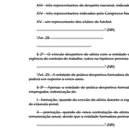
XIII - três representantes do desporto nacional, indica
XIV - três representantes indicados pelo Congresso N
XV - um representante dos clubes de futebol.
..........................................................." (NR)
"Art. 28. .............................................
.............................................
§ 2º O vínculo desportivo do atleta com a entidade c
vigência do contrato de trabalho, salvo na hipótese prevista n
..........................................................." (NR)
"Art. 29. A entidade de prática desportiva formadora do 
poderá ser superior a cinco anos.
§ 3º Apenas a entidade de prática desportiva formador
empregador, indenização de:
I - formação, quando da cessão do atleta durante a v
de cláusula penal;
II - promoção, quando de nova contratação do atlet
remuneração anual, desde que a entidade formadora permane
..........................................................." (NR)