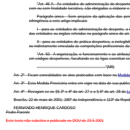
"Art. 46-A. As entidades de administração do desporto
com ou sem finalidade lucrativa, são obrigadas a elaborar 
Parágrafo único. Sem prejuízo da aplicação das penali
infringência a este artigo implicará:
I - para as entidades de administração do desporto, a
das entidades ou órgãos referidos no parágrafo único do art.
II - para as entidades de prática desportiva, a ineleg
ou indiretamente vinculada às competições profissionais da
"Art. 50. A organização, o funcionamento e as atribuiç
em códigos desportivos, facultando-se às ligas constituir s
..........................................................."(NR)
Art. 2º Ficam convalidados os atos praticados com base na
Medida 
Art. 3º Esta Medida Provisória entra em vigor na data de sua public
Art. 4º Revogam-se os §§ 3º e 4º do art. 27 e o § 6º do art. 28 da
L
Brasília, 22 de maio de 2001; 180º da Independência e 113º da Repúb
FERNANDO HENRIQUE CARDOSO
Pedro Parente
Este texto não substitui o publicado no DOU de 23.5.2001