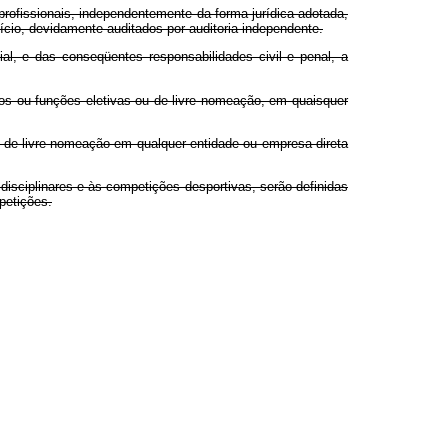
profissionais, independentemente da forma jurídica adotada,
ício, devidamente auditados por auditoria independente.
ial, e das conseqüentes responsabilidades civil e penal, a
gos ou funções eletivas ou de livre nomeação, em quaisquer
 ou de livre nomeação em qualquer entidade ou empresa direta
disciplinares e às competições desportivas, serão definidas
petições.