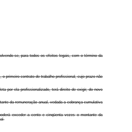
olvendo-se, para todos os efeitos legais, com o término da
, o primeiro contrato de trabalho profissional, cujo prazo não
 por ela profissionalizado, terá direito de exigir, do novo
ntante da remuneração anual, vedada a cobrança cumulativa
 poderá exceder a cento e cinqüenta vezes o montante da
al.