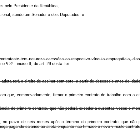
dos pelo Presidente da República;
acional, sendo um Senador e dois Deputados; e
ontratante tem natureza acessória ao respectivo vínculo empregatício, diss
o § 3º , inciso II, do art. 29 desta Lei.
atleta terá o direito de assinar com este, a partir de dezesseis anos de idade
a que, comprovadamente, firmar o primeiro contrato de trabalho com o atleta
igência do primeiro contrato, que não poderá exceder a duzentas vezes o mo
a, no prazo de seis meses após o término do primeiro contrato, que não
ça pagando salários ao atleta enquanto não firmado o novo vínculo contratu