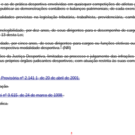
 e as de prática desportiva envolvidas em quaisquer competições de atletas 
e publicar as demonstrações contábeis e balanços patrimoniais, de cada exerc
dades previstas na legislação tributária, trabalhista, previdenciária, camb
 inelegibilidade, por dez anos, de seus dirigentes para o desempenho de car
 13 desta Lei;
ibilidade, por cinco anos, de seus dirigentes para cargos ou funções eletivas
 respectiva modalidade desportiva." (NR)
ões da Justiça Desportiva, limitadas ao processo e julgamento das infrações 
eus próprios órgãos judicantes desportivos, com atuação restrita às suas com
Provisória nº 2.141-1, de 20 de abril de 2001.
ação.
ei nº 9.615, de 24 de março de 1998
.
lica.
*