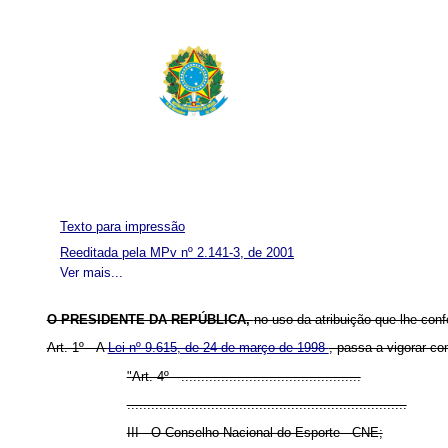
Texto para impressão
Reeditada pela MPv nº 2.141-3, de 2001
Ver mais...
O PRESIDENTE DA REPÚBLICA,
no uso da atribuição que lhe conf
Art. 1º A
Lei nº 9.615, de 24 de março de 1998
, passa a vigorar co
"Art. 4º .............................................
......................................................................
III - O Conselho Nacional do Esporte - CNE;