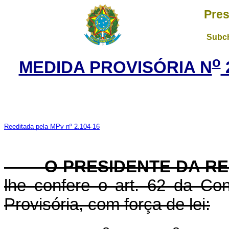
Pres
Subch
o
MEDIDA PROVISÓRIA N
Reeditada pela MPv nº 2.104-16
O PRESIDENTE DA RE
lhe confere o art. 62 da Con
Provisória, com força de lei: