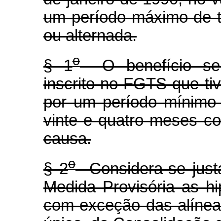
um período máximo de t
ou alternada.
o
§ 1
O benefício ser
inscrito no FGTS que ti
por um período mínimo
vinte e quatro meses c
causa.
o
§ 2
Considera-se justa
Medida Provisória as hi
com exceção das alíneas