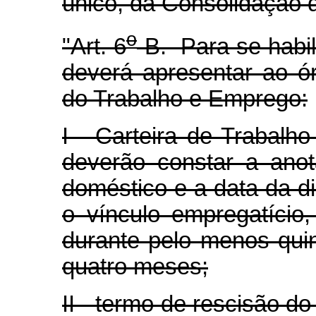
único, da Consolidação d
o
"Art. 6
-B. Para se habil
deverá apresentar ao ó
do Trabalho e Emprego:
I - Carteira de Trabalho
deverão constar a anot
doméstico e a data da 
o vínculo empregatíci
durante pelo menos qui
quatro meses;
II - termo de rescisão do