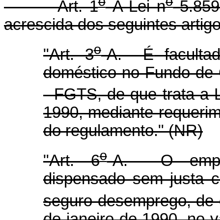
o
o
Art. 1
A Lei n
5.859
acrescida dos seguintes artigo
o
"Art. 3
-A. É
facult
doméstico no Fundo de 
- FGTS, de que trata a 
1990, mediante requeri
do regulamento." (NR)
o
"Art. 6
-A. O empre
dispensado sem justa c
seguro-desemprego, de q
de janeiro de 1990, no v