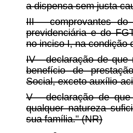
a dispensa sem justa ca
III - comprovantes do 
previdenciária e do FGT
no inciso I, na condiçã
IV - declaração de qu
benefício de prestaçã
Social, exceto auxílio-a
V - declaração de que
qualquer natureza sufi
sua família." (NR)