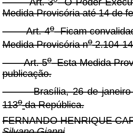
Art. 3
O Poder Executi
Medida Provisória até 14 de f
o
Art. 4
Ficam convalidad
o
Medida Provisória n
2.104-14
o
Art. 5
Esta Medida Provi
publicação.
Brasília, 26 de janeiro 
o
113
da República.
FERNANDO HENRIQUE CA
Silvano Gianni