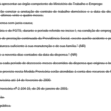
erá apresentar ao órgão competente do Ministério do Trabalho e Emprego:
verão constar a anotação do contrato de trabalho doméstico e a data da 
últimos vinte e quatro meses;
spensa sem justa causa;
iária e do FGTS, durante o período referido no inciso I, na condição de empr
 de prestação continuada da Previdência Social, exceto auxílio-acidente e p
atureza suficiente à sua manutenção e de sua família." (NR)
e a noventa dias contados da data da dispensa." (NR)
 cada período de dezesseis meses decorridos da dispensa que originou o ben
revisto nesta Medida Provisória serão atendidas à conta dos recursos do 
isória até 14 de fevereiro de 2000.
o
ovisória n
2.104-15, de 26 de janeiro de 2001.
ção.
pública.