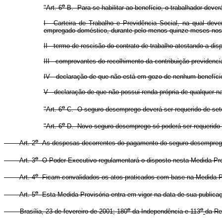
o
"Art. 6
-B. Para se habilitar ao benefício, o trabalhador dev
I - Carteira de Trabalho e Previdência Social, na qual de
empregado doméstico, durante pelo menos quinze meses nos 
II - termo de rescisão do contrato de trabalho atestando a di
III - comprovantes do recolhimento da contribuição previdenc
IV - declaração de que não está em gozo de nenhum benefício
V - declaração de que não possui renda própria de qualquer n
o
"Art. 6
-C. O seguro-desemprego deverá ser requerido de set
o
"Art. 6
-D. Novo seguro-desemprego só poderá ser requerido a
o
Art. 2
As despesas decorrentes do pagamento do seguro-desemprego p
o
Art. 3
O Poder Executivo regulamentará o disposto nesta Medida Prov
o
Art. 4
Ficam convalidados os atos praticados com base na Medida Pr
o
Art. 5
Esta Medida Provisória entra em vigor na data de sua publica
o
o
Brasília, 23 de fevereiro de 2001; 180
da Independência e 113
da Re