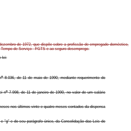
dezembro de 1972, que dispõe sobre a profissão de empregado doméstico,
do Tempo de Serviço - FGTS e ao seguro-desemprego.
 lei:
o
n
8.036, de 11 de maio de 1990, mediante requerimento do
o
ei n
7.998, de 11 de janeiro de 1990, no valor de um salário
eses nos últimos vinte e quatro meses contados da dispensa
 e "g" e do seu parágrafo único, da Consolidação das Leis do