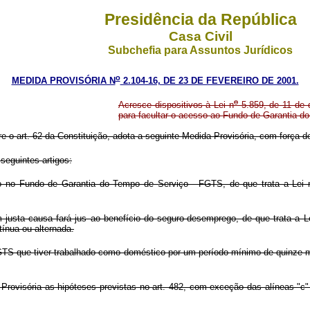
Presidência da República
Casa Civil
Subchefia para Assuntos Jurídicos
o
MEDIDA PROVISÓRIA N
2.104-16, DE 23 DE FEVEREIRO DE 2001.
o
Acresce dispositivos à Lei n
5.859, de 11 de 
para facultar o acesso ao Fundo de Garantia 
re o art. 62 da Constituição, adota a seguinte Medida Provisória, com força de
seguintes artigos:
o no Fundo de Garantia do Tempo de Serviço - FGTS, de que trata a Lei 
usta causa fará jus ao benefício do seguro-desemprego, de que trata a L
ínua ou alternada.
TS que tiver trabalhado como doméstico por um período mínimo de quinze m
rovisória as hipóteses previstas no art. 482, com exceção das alíneas "c"