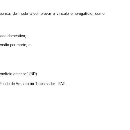
dispensa, de modo a comprovar o vínculo empregatício, como
egado doméstico;
ensão por morte; e
efício anterior." (NR)
Fundo de Amparo ao Trabalhador - FAT.