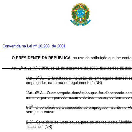
Convertida na Lei nº 10.208, de 2001
O PRESIDENTE DA REPÚBLICA
, no uso da atribuição que lhe confe
o
o
Art. 1
A Lei n
5.859, de 11 de dezembro de 1972, fica acrescida dos 
o
"Art. 3
-A. É
facultada a inclusão do empregado doméstic
empregador, na forma do regulamento." (NR)
o
"Art. 6
-A. O empregado doméstico que for dispensado sem j
mínimo, por um período máximo de três meses, de forma cont
o
§ 1
O benefício será concedido ao empregado inscrito no FG
sem justa causa.
o
§ 2
Considera-se justa causa para os efeitos desta Medida P
Trabalho." (NR)