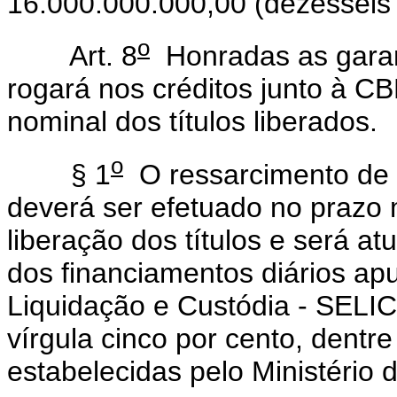
16.000.000.000,00 (dezesseis b
o
Art. 8
Honradas as garant
rogará nos créditos junto à C
nominal dos títulos liberados.
o
§ 1
O ressarcimento de 
deverá ser efetuado no prazo m
liberação dos títulos e será a
dos financiamentos diários ap
Liquidação e Custódia - SELIC
vírgula cinco por cento, dentr
estabelecidas pelo Ministério