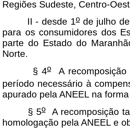
Regiões Sudeste, Centro-Oest
o
II - desde 1
de julho d
para os consumidores dos Es
parte do Estado do Maranhão
Norte.
o
§ 4
A recomposição tar
período necessário à compens
apurado pela ANEEL na forma
o
§ 5
A recomposição tari
homologação pela ANEEL e obs