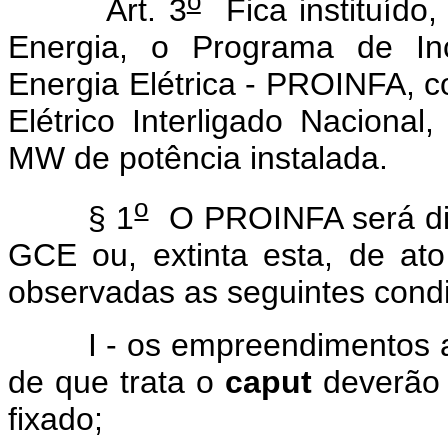
o
Art. 3
Fica instituído,
Energia, o Programa de Inc
Energia Elétrica - PROINFA, c
Elétrico Interligado Naciona
MW de potência instalada.
o
§ 1
O PROINFA será dis
GCE ou, extinta esta, de ato
observadas as seguintes cond
I - os empreendimentos a s
de que trata o
caput
deverão 
fixado;