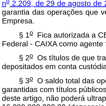
o
n
2.209, de 29 de agosto de
garantia das operações que v
Empresa.
o
§ 1
Fica autorizada a C
Federal - CAIXA como agente 
o
§ 2
Os títulos de que tr
depositados em conta custódi
o
§ 3
O saldo total das o
garantidas com títulos público
deste artigo, não poderá ultr