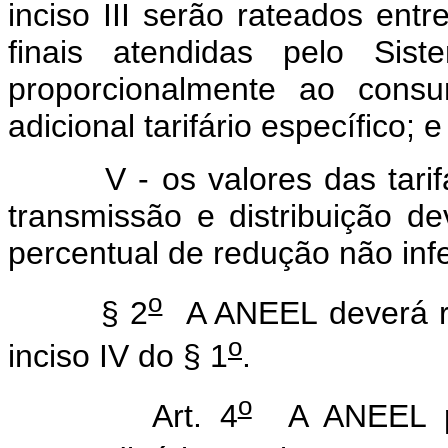
inciso III serão rateados ent
finais atendidas pelo Siste
proporcionalmente ao consum
adicional tarifário específico; e
V - os valores das tarifas
transmissão e distribuição d
percentual de redução não infe
o
§ 2
A ANEEL deverá re
o
inciso IV do § 1
.
o
Art. 4
A ANEEL pro