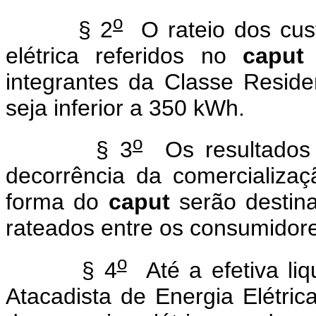
o
§ 2
O rateio dos cust
elétrica referidos no
caput
integrantes da Classe Resid
seja inferior a 350 kWh.
o
§ 3
Os resultados 
decorrência da comercializaç
forma do
caput
serão destin
rateados entre os consumidor
o
§ 4
Até a efetiva li
Atacadista de Energia Elétric