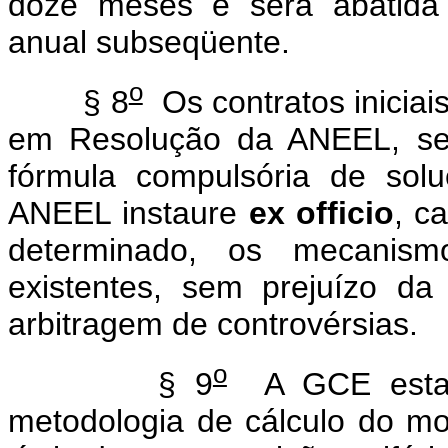
doze meses e será abatida i
anual subseqüente.
o
§ 8
Os contratos iniciai
em Resolução da ANEEL, ser
fórmula compulsória de sol
ANEEL instaure
ex officio
, c
determinado, os mecanism
existentes, sem prejuízo d
arbitragem de controvérsias.
o
§ 9
A GCE estabe
metodologia de cálculo do mo