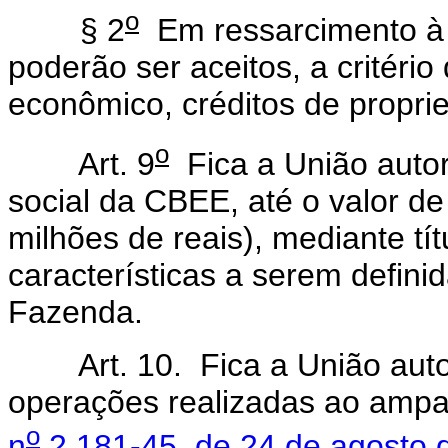
o
§ 2
Em ressarcimento à 
poderão ser aceitos, a critério
econômico, créditos de propr
o
Art. 9
Fica a União autor
social da CBEE, até o valor d
milhões de reais), mediante tí
características a serem defini
Fazenda.
Art. 10. Fica a União autori
operações realizadas ao amp
o
n
2.181-45, de 24 de agosto 