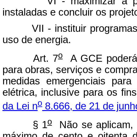
VI - maximizar a produt
instaladas e concluir os proje
VII - instituir programas 
uso de energia.
o
Art. 7
A GCE poderá r
para obras, serviços e compr
medidas emergenciais para 
elétrica, inclusive para os fi
o
da Lei n
8.666, de 21 de junh
o
§ 1
Não se aplicam, n
máximo de cento e oitenta 