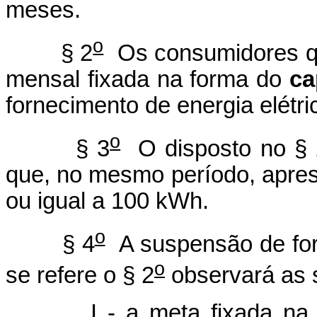
meses.
o
§ 2
Os consumidores qu
mensal fixada na forma do
ca
fornecimento de energia elétri
o
§ 3
O disposto no § 
que, no mesmo período, apr
ou igual a 100 kWh.
o
§ 4
A suspensão de forn
o
se refere o § 2
observará as s
I - a meta fixada na fo