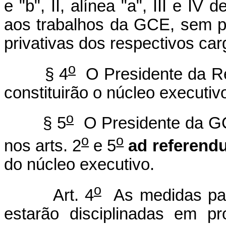
e "b", II, alínea "a", III e IV
aos trabalhos da GCE, sem pr
privativas dos respectivos car
o
§ 4
O Presidente da Re
constituirão o núcleo executi
o
§ 5
O Presidente da GCE
o
o
nos arts. 2
e 5
ad referen
do núcleo executivo.
o
Art. 4
As medidas para
estarão disciplinadas em p