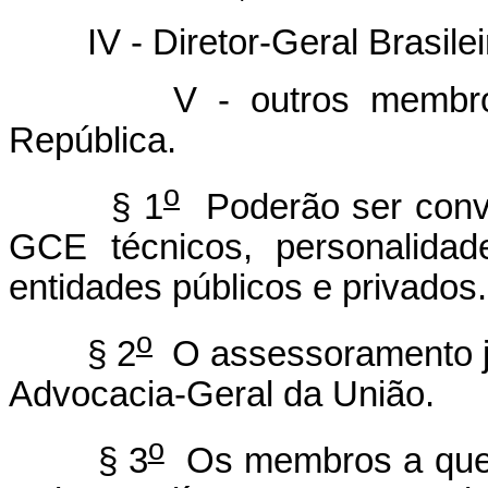
IV - Diretor-Geral Brasileiro
V - outros membros de
República.
o
§ 1
Poderão ser convi
GCE técnicos, personalidad
entidades públicos e privados.
o
§ 2
O assessoramento ju
Advocacia-Geral da União.
o
§ 3
Os membros a que se