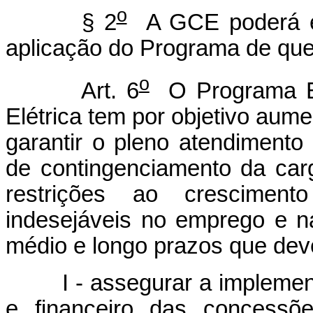
o
§ 2
A GCE poderá esta
aplicação do Programa de que
o
Art. 6
O Programa Es
Elétrica tem por objetivo aumen
garantir o pleno atendiment
de contingenciamento da carg
restrições ao crescimen
indesejáveis no emprego e 
médio e longo prazos que dev
I - assegurar a implementa
e financeiro das concessõe