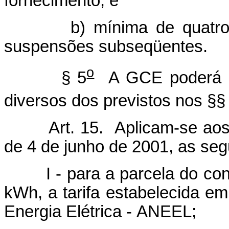
fornecimento; e
b) mínima de quatro dia
suspensões subseqüentes.
o
§ 5
A GCE poderá es
diversos dos previstos nos §§
Art. 15. Aplicam-se aos co
de 4 de junho de 2001, as segu
I - para a parcela do consu
kWh, a tarifa estabelecida e
Energia Elétrica - ANEEL;