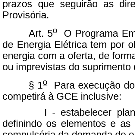
prazos que seguirão as dire
Provisória.
o
Art. 5
O Programa Eme
de Energia Elétrica tem por o
energia com a oferta, de forma
ou imprevistas do suprimento 
o
§ 1
Para execução do 
competirá à GCE inclusive:
I - estabelecer plano d
definindo os elementos e as
compulsória da demanda de ene