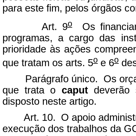
para este fim, pelos órgãos c
o
Art. 9
Os financiam
programas, a cargo das insti
prioridade às ações compree
o
o
que tratam os arts. 5
e 6
des
Parágrafo único. Os orçam
que trata o
caput
deverão s
disposto neste artigo.
Art. 10. O apoio administra
execução dos trabalhos da GC