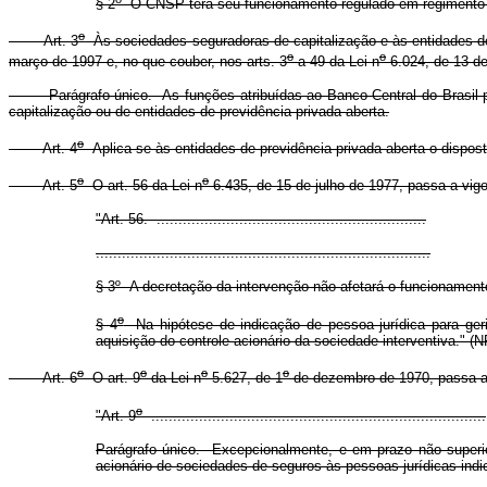
§ 2
O CNSP terá seu funcionamento regulado em regimento i
o
Art. 3
Às sociedades seguradoras de capitalização e às entidades de 
o
o
março de 1997 e, no que couber, nos arts. 3
a 49 da Lei n
6.024, de 13 d
Parágrafo único. As funções atribuídas ao Banco Central do Brasil pela
capitalização ou de entidades de previdência privada aberta.
o
Art. 4
Aplica-se às entidades de previdência privada aberta o dispost
o
o
Art. 5
O art. 56 da Lei n
6.435, de 15 de julho de 1977, passa a vig
"Art. 56. ..............................................................
.............................................................................
§ 3º
A decretação da intervenção não afetará o funcionamento
o
§ 4
Na hipótese de indicação de pessoa jurídica para geri
aquisição do controle acionário da sociedade interventiva." (N
o
o
o
o
Art. 6
O art. 9
da Lei n
5.627, de 1
de dezembro de 1970, passa a 
o
"Art. 9
.............................................................................
Parágrafo único. Excepcionalmente, e em prazo não superior
acionário de sociedades de seguros às pessoas jurídicas indi