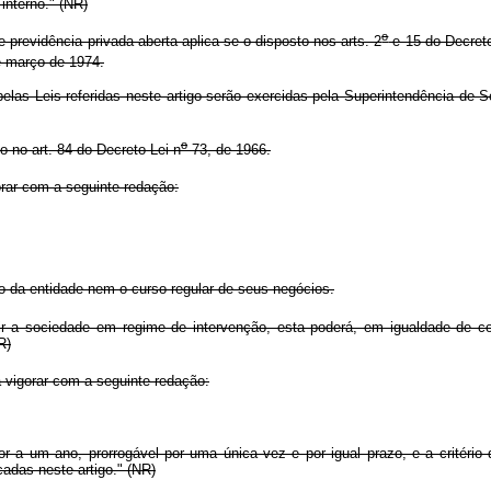
nterno." (NR)
o
previdência privada aberta aplica-se o disposto nos arts. 2
e 15 do Decreto
e março de 1974.
s Leis referidas neste artigo serão exercidas pela Superintendência de S
o
o no art. 84 do Decreto-Lei n
73, de 1966.
orar com a seguinte redação:
 da entidade nem o curso regular de seus negócios.
r a sociedade em regime de intervenção, esta poderá, em igualdade de co
R)
vigorar com a seguinte redação:
 a um ano, prorrogável por uma única vez e por igual prazo, e a critério 
cadas neste artigo." (NR)