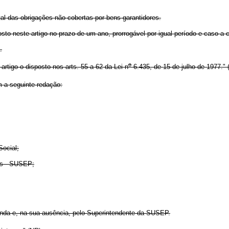
tal das obrigações não cobertas por bens garantidores.
o neste artigo no prazo de um ano, prorrogável por igual período e caso a 
.
o
artigo o disposto nos arts. 55 a 62 da Lei n
6.435, de 15 de julho de 1977." 
 a seguinte redação:
Social;
os - SUSEP;
nda e, na sua ausência, pelo Superintendente da SUSEP.