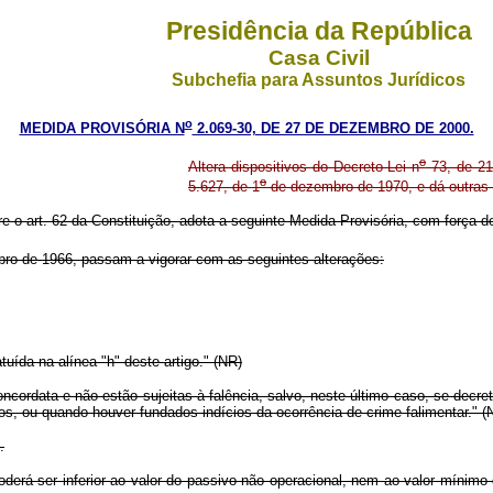
Presidência da República
Casa Civil
Subchefia para Assuntos Jurídicos
o
MEDIDA PROVISÓRIA N
2.069-30, DE 27 DE DEZEMBRO DE 2000.
o
Altera dispositivos do Decreto-Lei n
73, de 21
o
5.627, de 1
de dezembro de 1970, e dá outras 
re o art. 62 da Constituição, adota a seguinte Medida Provisória, com força de
ro de 1966, passam a vigorar com as seguintes alterações:
uída na alínea "h" deste artigo." (NR)
ordata e não estão sujeitas à falência, salvo, neste último caso, se decretada
s, ou quando houver fundados indícios da ocorrência de crime falimentar." (
.
derá ser inferior ao valor do passivo não operacional, nem ao valor mínimo