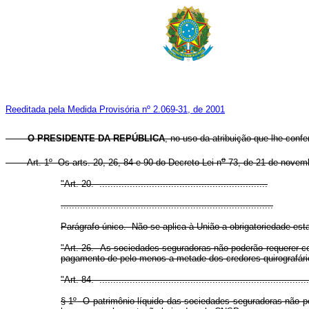
Reeditada pela Medida Provisória nº 2.069-31, de 2001
O PRESIDENTE DA REPÚBLICA
, no uso da atribuição que lhe confe
o
Art. 1º
Os arts. 20, 26, 84 e 90 do Decreto-Lei n
73, de 21 de novemb
"Art. 20. .............................................................
.............................................................................
Parágrafo único. Não se aplica à União a obrigatoriedade estat
"Art. 26. As sociedades seguradoras não poderão requerer conc
pagamento de pelo menos a metade dos credores quirografário
"Art. 84. ............................................................................
§ 1º
O patrimônio líquido das sociedades seguradoras não po