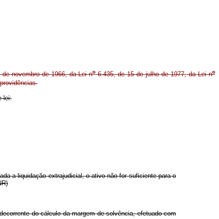
o
o
 de novembro de 1966, da Lei n
6.435, de 15 de julho de 1977, da Lei n
providências.
 lei:
 a liquidação extrajudicial, o ativo não for suficiente para o
NR)
 decorrente do cálculo da margem de solvência, efetuado com