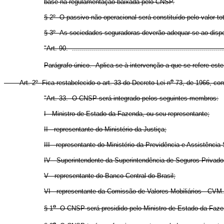
base na regulamentação baixada pelo CNSP.
§ 2º
O passivo não operacional será constituído pelo valor to
§ 3º
As sociedades seguradoras deverão adequar-se ao dispost
"Art. 90. ............................................................................
Parágrafo único. Aplica-se à intervenção a que se refere este 
o
Art. 2º
Fica restabelecido o art. 33 do Decreto-Lei n
73, de 1966, com
"Art. 33. O CNSP será integrado pelos seguintes membros:
I - Ministro de Estado da Fazenda, ou seu representante;
II - representante do Ministério da Justiça;
III - representante do Ministério da Previdência e Assistência 
IV - Superintendente da Superintendência de Seguros Privad
V - representante do Banco Central do Brasil;
VI - representante da Comissão de Valores Mobiliários - CVM.
o
§ 1
O CNSP será presidido pelo Ministro de Estado da Faze
o