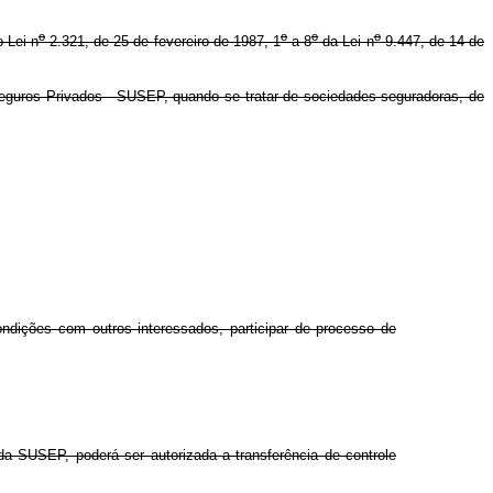
o
o
o
o
-Lei n
2.321, de 25 de fevereiro de 1987, 1
a 8
da Lei n
9.447, de 14 de
eguros Privados - SUSEP, quando se tratar de sociedades seguradoras, de
ndições com outros interessados, participar de processo de
da SUSEP, poderá ser autorizada a transferência de controle