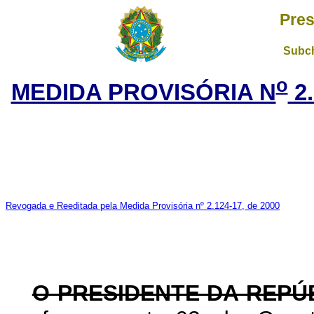
Pres
Subch
o
MEDIDA PROVISÓRIA N
2.
Revogada e Reeditada pela Medida Provisória nº 2.124-17, de 2000
O PRESIDENTE DA REPÚ