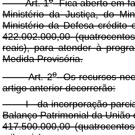
o
Art. 1
Fica aberto em fa
Ministério da Justiça, do Mi
Ministério da Defesa crédito 
422.002.000,00 (quatrocentos
reais), para atender à prog
Medida Provisória.
o
Art. 2
Os recursos nece
artigo anterior decorrerão:
I - da incorporação parcial 
Balanço Patrimonial da União 
417.500.000,00 (quatrocento