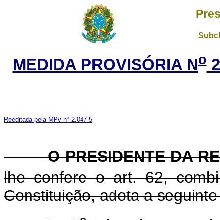
Pres
Subch
o
MEDIDA PROVISÓRIA N
2
Reeditada pela MPv nº 2.047-5
O PRESIDENTE DA REP
lhe confere o art. 62, com
Constituição, adota a seguinte