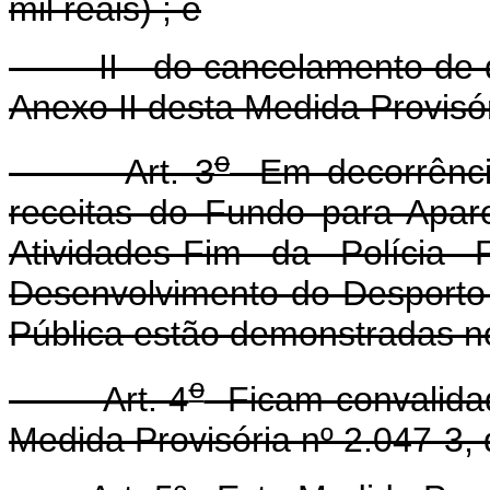
mil reais) ; e
II - do cancelamento de do
Anexo II desta Medida Provisór
o
Art. 3
Em decorrência
receitas do Fundo para Apar
Atividades-Fim da Polícia 
Desenvolvimento do Desporto
Pública estão demonstradas no
o
Art. 4
Ficam convalidad
Medida Provisória nº 2.047-3,