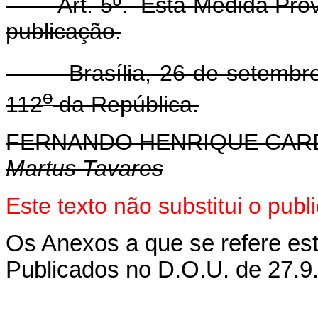
Art. 5º. Esta Medida Provis
publicação.
Brasília, 26 de setembro 
o
112
da República.
FERNANDO HENRIQUE CA
Martus Tavares
Este texto não substitui o pub
Os Anexos a que se refere est
Publicados no D.O.U. de 27.9