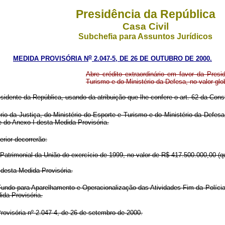
Presidência da República
Casa Civil
Subchefia para Assuntos Jurídicos
o
MEDIDA PROVISÓRIA N
2.047-5, DE 26 DE OUTUBRO DE 2000.
Abre crédito extraordinário em favor da Presi
Turismo e do Ministério da Defesa, no valor glo
sidente da República, usando da atribuição que lhe confere o art. 62 da Const
o da Justiça, do Ministério do Esporte e Turismo e do Ministério da Defesa 
e do Anexo I desta Medida Provisória.
rior decorrerão:
trimonial da União do exercício de 1999, no valor de R$ 417.500.000,00 (qu
esta Medida Provisória.
 Fundo para Aparelhamento e Operacionalização das Atividades-Fim da Políci
da Provisória.
visória nº 2.047-4, de 26 de setembro de 2000.