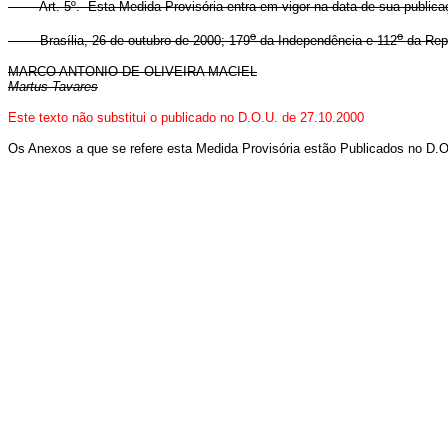
Art. 5º. Esta Medida Provisória entra em vigor na data de sua publica
o
o
Brasília, 26 de outubro de 2000; 179
da Independência e 112
da Repú
MARCO ANTONIO DE OLIVEIRA MACIEL
Martus Tavares
Este texto não substitui o publicado no D.O.U. de 27.10.2000
Os Anexos a que se refere esta Medida Provisória estão Publicados no D.