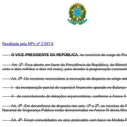
Reeditada pela MPv nº 2.047-6
O VICE-PRESIDENTE DA REPÚBLICA
, no exercício do cargo de Pre
o
Art. 1
Fica aberto em favor da Presidência da República, do Ministéri
vinte e dois milhões e dois mil reais), para atender à programação constant
o
Art. 2
Os recursos necessários à execução do disposto no artigo ante
I - da incorporação parcial do superávit financeiro apurado no Balanço Pa
II - do cancelamento de dotações orçamentárias, conforme o Anexo II d
o
o
o
Art. 3
Em decorrência do disposto nos arts. 1
e 2
, as receitas do
Nacional de Segurança Pública estão demonstradas no Anexo III desta Medi
o
Art. 4
Ficam convalidados os atos praticados com base na Medida Pro