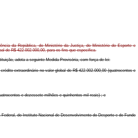
dência da República, do Ministério da Justiça, do Ministério do Esporte e
bal de R$ 422.002.000,00, para os fins que especifica.
ituição, adota a seguinte Medida Provisória, com força de lei:
crédito extraordinário no valor global de R$ 422.002.000,00 (quatrocentos e
atrocentos e dezessete milhões e quinhentos mil reais) ; e
a Federal, do Instituto Nacional de Desenvolvimento do Desporto e do Fundo