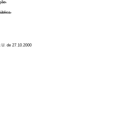
ção.
blica.
O.U. de 27.10.2000