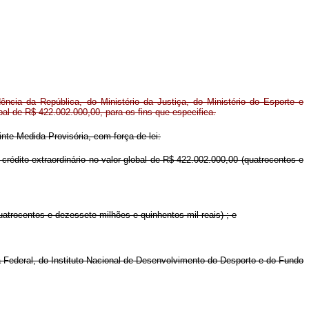
dência da República, do Ministério da Justiça, do Ministério do Esporte e
bal de R$ 422.002.000,00, para os fins que especifica.
inte Medida Provisória, com força de lei:
crédito extraordinário no valor global de R$ 422.002.000,00 (quatrocentos e
atrocentos e dezessete milhões e quinhentos mil reais) ; e
a Federal, do Instituto Nacional de Desenvolvimento do Desporto e do Fundo