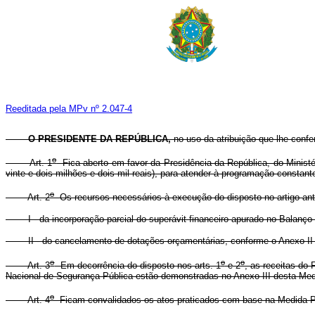
Reeditada pela MPv nº 2.047-4
O PRESIDENTE DA REPÚBLICA,
no uso da atribuição que lhe confe
o
Art. 1
Fica aberto em favor da Presidência da República, do Ministéri
vinte e dois milhões e dois mil reais), para atender à programação constant
o
Art. 2
Os recursos necessários à execução do disposto no artigo ante
I - da incorporação parcial do superávit financeiro apurado no Balanço Pa
II - do cancelamento de dotações orçamentárias, conforme o Anexo II d
o
o
o
Art. 3
Em decorrência do disposto nos arts. 1
e 2
, as receitas do
Nacional de Segurança Pública estão demonstradas no Anexo III desta Medi
o
Art. 4
Ficam convalidados os atos praticados com base na Medida Pro