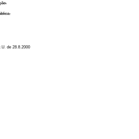
ção.
blica.
.U. de 28.8.2000