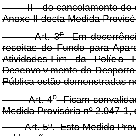
II - do cancelamento de do
Anexo II desta Medida Provisór
o
Art. 3
Em decorrência
receitas do Fundo para Apar
Atividades-Fim da Polícia 
Desenvolvimento do Desporto
Pública estão demonstradas no
o
Art. 4
Ficam convalidad
Medida Provisória nº 2.047-1,
Art. 5º. Esta Medida Provis