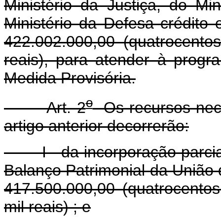
Ministério da Justiça, do Mi
Ministério da Defesa crédito 
422.002.000,00 (quatrocentos
reais), para atender à prog
Medida Provisória.
o
Art. 2
Os recursos nece
artigo anterior decorrerão:
I - da incorporação parcial 
Balanço Patrimonial da União 
417.500.000,00 (quatrocento
mil reais) ; e