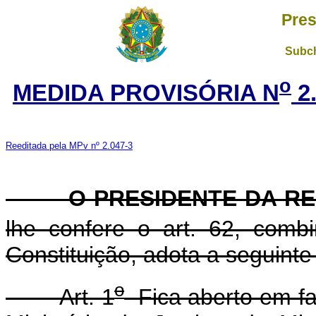
Pres
Subch
o
MEDIDA PROVISÓRIA N
2.
Reeditada pela MPv nº 2.047-3
O PRESIDENTE DA REP
lhe confere o art. 62, com
Constituição, adota a seguinte
o
Art. 1
Fica aberto em fa