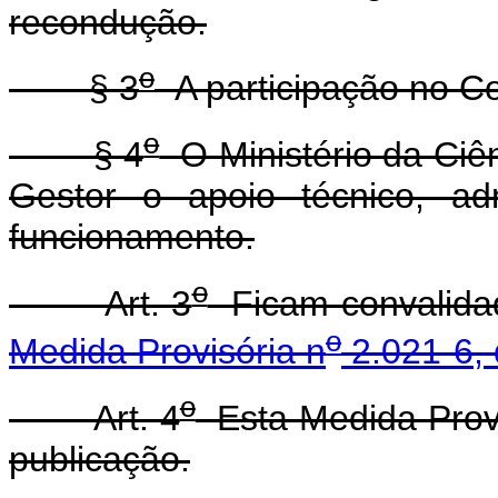
recondução.
o
§ 3
A participação no C
o
§ 4
O Ministério da Ciên
Gestor o apoio técnico, adm
funcionamento.
o
Art. 3
Ficam convalidad
o
Medida Provisória n
2.021-6, 
o
Art. 4
Esta Medida Provi
publicação.