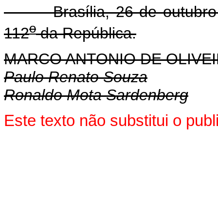
Brasília, 26 de outubro 
o
112
da República.
MARCO ANTONIO DE OLIVEI
Paulo Renato Souza
Ronaldo Mota Sardenberg
Este texto não substitui o pu