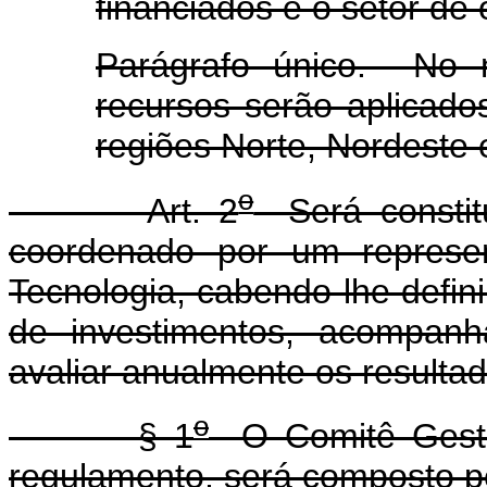
financiados e o setor de
Parágrafo único. No m
recursos serão aplicado
regiões Norte, Nordeste 
o
Art. 2
Será constitu
coordenado por um represen
Tecnologia, cabendo-lhe definir
de investimentos, acompan
avaliar anualmente os resulta
o
§ 1
O Comitê Gestor
regulamento, será composto p