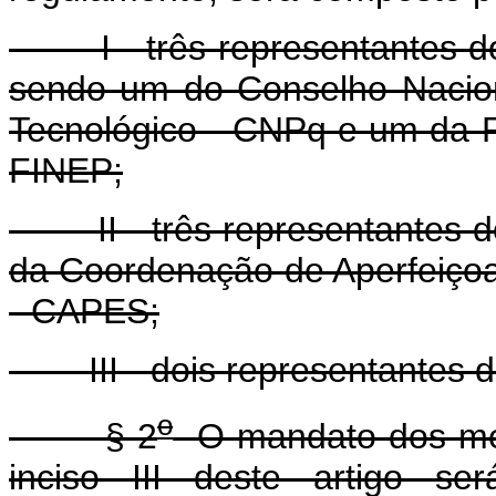
I - três representantes do M
sendo um do Conselho Nacion
Tecnológico - CNPq e um da F
FINEP;
II - três representantes do
da Coordenação de Aperfeiçoa
- CAPES;
III - dois representantes da
o
§ 2
O mandato dos mem
inciso III deste artigo s