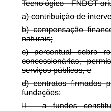
Tecnológico - FNDCT ori
a) contribuição de inter
b) compensação financ
naturais;
c) percentual sobre r
concessionárias, permis
serviços públicos; e
d) contratos firmados 
fundações;
II - a fundos consti