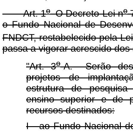
o
o
Art. 1
O Decreto-Lei n
7
o Fundo Nacional de Desenvol
FNDCT, restabelecido pela Lei
passa a vigorar acrescido dos 
o
"Art. 3
-A. Serão dest
projetos de implantaç
estrutura de pesquisa 
ensino superior e de 
recursos destinados:
I - ao Fundo Nacional d