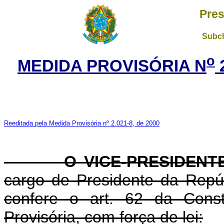
Pres
Subch
o
MEDIDA PROVISÓRIA N
Reeditada pela Medida Provisória nº 2.021-8, de 2000
O VICE-PRESIDENTE 
cargo de Presidente da Repúb
confere o art. 62 da Const
Provisória, com força de lei: