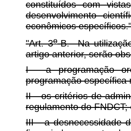
constituídos com vista
desenvolvimento cientí
econômicos específicos.
o
"Art. 3
-B. Na utilizaçã
artigo anterior, serão ob
I - a programação or
programação específica
II - os critérios de admi
regulamento do FNDCT; 
III - a desnecessidade d