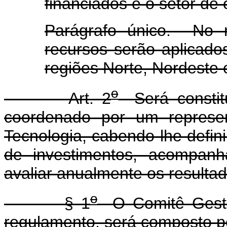
financiados e o setor de
Parágrafo único. No m
recursos serão aplicado
regiões Norte, Nordeste 
o
Art. 2
Será constitu
coordenado por um represen
Tecnologia, cabendo-lhe definir
de investimentos, acompan
avaliar anualmente os resulta
o
§ 1
O Comitê Gestor
regulamento, será composto p