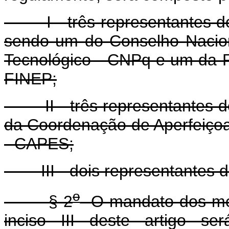
I - três representantes do M
sendo um do Conselho Nacion
Tecnológico - CNPq e um da F
FINEP;
II - três representantes do
da Coordenação de Aperfeiçoa
- CAPES;
III - dois representantes da
o
§ 2
O mandato dos mem
inciso III deste artigo s