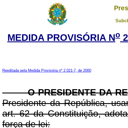
Pres
Subch
o
MEDIDA PROVISÓRIA N
2
Reeditada pela Medida Provisória nº 2.021-7, de 2000
O PRESIDENTE DA RE
Presidente da República, usa
art. 62 da Constituição, adot
força de lei: