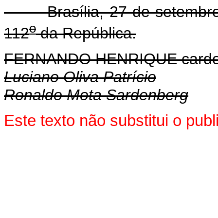
Brasília, 27 de setembro 
o
112
da República.
FERNANDO HENRIQUE card
Luciano Oliva Patrício
Ronaldo Mota Sardenberg
Este texto não substitui o pu