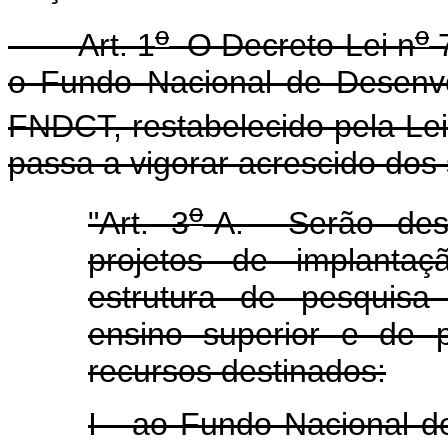
o
o
Art. 1
O Decreto-Lei n
7
o Fundo Nacional de Desenvol
FNDCT, restabelecido pela Lei
passa a vigorar acrescido dos 
o
"Art. 3
-A. Serão dest
projetos de implantaç
estrutura de pesquisa 
ensino superior e de 
recursos destinados:
I - ao Fundo Nacional d