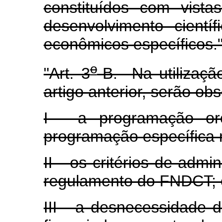
constituídos com vista
desenvolvimento cientí
econômicos específicos.
o
"Art. 3
-B. Na utilizaçã
artigo anterior, serão ob
I - a programação or
programação específica
II - os critérios de admi
regulamento do FNDCT; 
III - a desnecessidade d