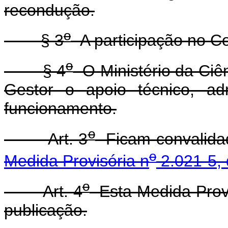
recondução.
o
§ 3
A participação no C
o
§ 4
O Ministério da Ciên
Gestor o apoio técnico, adm
funcionamento.
o
Art. 3
Ficam convalidad
o
Medida Provisória n
2.021-5, 
o
Art. 4
Esta Medida Provi
publicação.