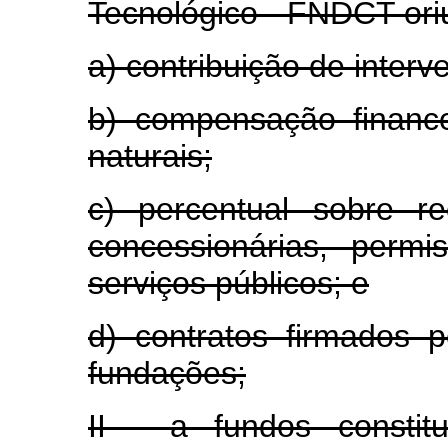
Tecnológico - FNDCT ori
a) contribuição de inter
b) compensação financ
naturais;
c) percentual sobre r
concessionárias, permis
serviços públicos; e
d) contratos firmados 
fundações;
II - a fundos consti