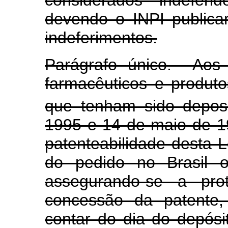
considerados indeferi
devendo o INPI publica
indeferimentos.
Parágrafo único. Aos 
farmacêuticos e produto
que tenham sido deposi
1995 e 14 de maio de 19
patenteabilidade desta L
do pedido no Brasil o
assegurando-se a pro
concessão da patente,
contar do dia do depósit