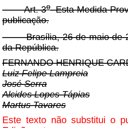
o
Art. 3
Esta Medida Provi
publicação.
Brasília, 26 de maio de 2
da República.
FERNANDO HENRIQUE CA
Luiz Felipe Lampreia
José Serra
Alcides Lopes Tápias
Martus Tavares
Este texto não substitui o 