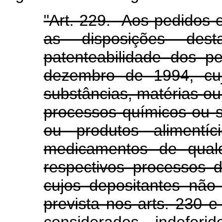
"Art. 229. Aos pedidos
as disposições des
patenteabilidade dos p
dezembro de 1994, cuj
substâncias, matérias ou
processos químicos ou s
ou produtos alimentíc
medicamentos de qual
respectivos processos 
cujos depositantes não
prevista nos arts. 230 e