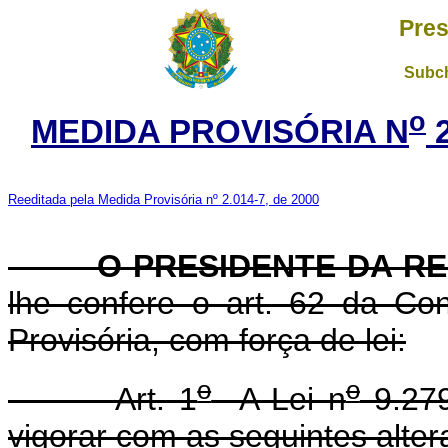
Pres
Subch
o
MEDIDA PROVISÓRIA N
2
Reeditada pela Medida Provisória nº 2.014-7, de 2000
O PRESIDENTE DA RE
lhe confere o art. 62 da Con
Provisória, com força de lei:
o
o
Art. 1
A Lei n
9.279
vigorar com as seguintes alter