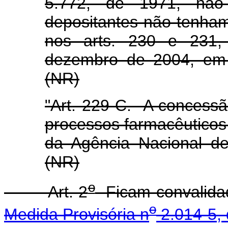
5.772, de 1971, não 
depositantes não tenham
nos arts. 230 e 231,
dezembro de 2004, em 
(NR)
"Art. 229-C. A concessã
processos farmacêuticos
da Agência Nacional de 
(NR)
o
Art. 2
Ficam convalidad
o
Medida Provisória n
2.014-5, 