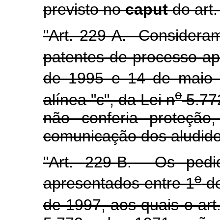
previsto no
caput
do art.
"Art. 229-A. Consideram
patentes de processo ap
de 1995 e 14 de maio d
o
alínea "c", da Lei n
5.77
não conferia proteção
comunicação dos aludido
"Art. 229-B. Os pedi
o
apresentados entre 1
de
de 1997, aos quais o art