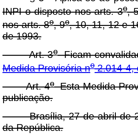
o
INPI o disposto nos arts. 3
, 
o
o
nos arts. 8
, 9
, 10, 11, 12 e 1
de 1993.
o
Art. 3
Ficam convalidad
o
Medida Provisória n
2.014-4, 
o
Art. 4
Esta Medida Provi
publicação.
Brasília, 27 de abril de 2
da República.