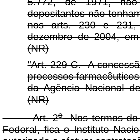
5.772, de 1971, não 
depositantes não tenham
nos arts. 230 e 231,
dezembro de 2004, em 
(NR)
"Art. 229-C. A concessã
processos farmacêuticos
da Agência Nacional de 
(NR)
o
Art. 2
Nos termos do in
Federal, fica o Instituto Naci