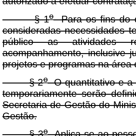
autorizado a efetuar contrata
o
§ 1
Para os fins do 
consideradas necessidades te
público as atividades r
acompanhamento, inclusive jur
projetos e programas na área 
o
§ 2
O quantitativo e a
temporariamente serão defin
Secretaria de Gestão do Mini
Gestão.
o
§ 3
Aplica-se ao pesso