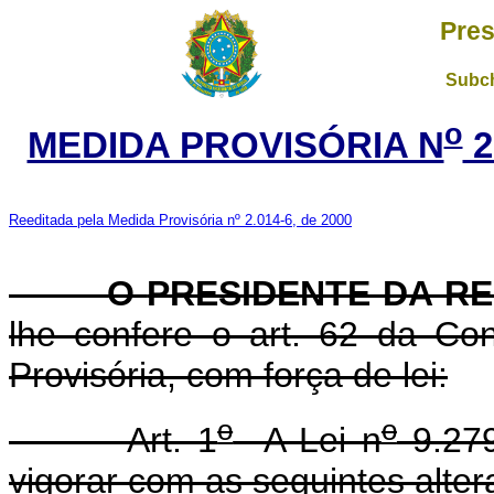
Pres
Subch
o
MEDIDA PROVISÓRIA N
2
Reeditada pela Medida Provisória nº 2.014-6, de 2000
O
PRESIDENTE DA RE
lhe confere o art. 62 da Con
Provisória, com força de lei:
o
o
Art. 1
A Lei n
9.279
vigorar com as seguintes alter