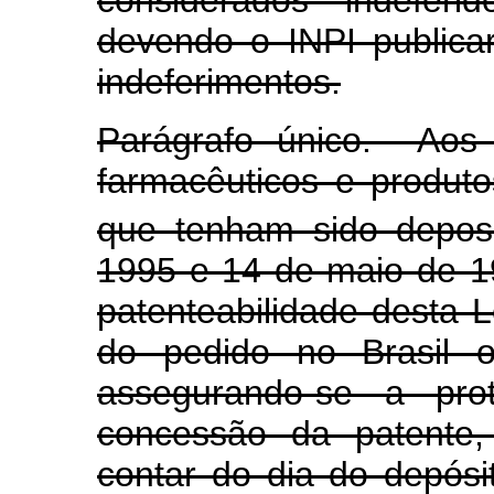
considerados indeferi
devendo o INPI publica
indeferimentos.
Parágrafo único. Aos 
farmacêuticos e produto
que tenham sido deposi
1995 e 14 de maio de 19
patenteabilidade desta L
do pedido no Brasil o
assegurando-se a pro
concessão da patente,
contar do dia do depósit