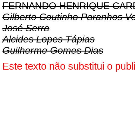
FERNANDO HENRIQUE CA
Gilberto Coutinho Paranhos Ve
José Serra
Alcides Lopes Tápias
Guilherme Gomes Dias
Este texto não substitui o pu