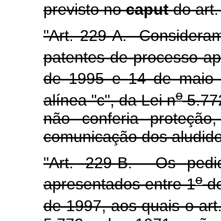
previsto no
caput
do art.
"Art. 229-A. Consideram
patentes de processo ap
de 1995 e 14 de maio d
o
alínea "c", da Lei n
5.77
não conferia proteção
comunicação dos aludido
"Art. 229-B. Os pedi
o
apresentados entre 1
de
de 1997, aos quais o art