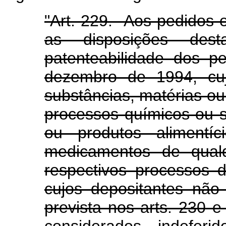
"Art. 229. Aos pedidos
as disposições des
patenteabilidade dos p
dezembro de 1994, cuj
substâncias, matérias ou
processos químicos ou s
ou produtos alimentíc
medicamentos de qual
respectivos processos 
cujos depositantes não
prevista nos arts. 230 e