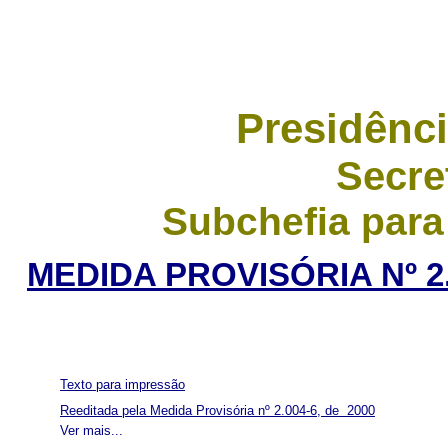
Presidênci
Secre
Subchefia para
MEDIDA PROVISÓRIA Nº 2
Texto para impressão
Reeditada pela Medida Provisória nº 2.004-6, de 2000
Ver mais...