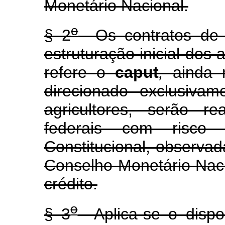
Monetário Nacional.
o
§ 2
Os contratos de f
estruturação inicial dos
refere o
caput
,
ainda 
direcionado exclusiva
agricultores, serão re
federais com risco
Constitucional, observad
Conselho Monetário Nac
crédito.
o
§ 3
Aplica-se o dispos