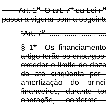
o
o
Art. 1
O art. 7
da Lei n
passa a vigorar com a seguint
o
"Art. 7
...........................
o
§ 1
Os financiamentos
artigo terão os encargos
exceder o limite de doz
de até cinqüenta por 
amortização do prin
financeiros, durante 
operação, conforme