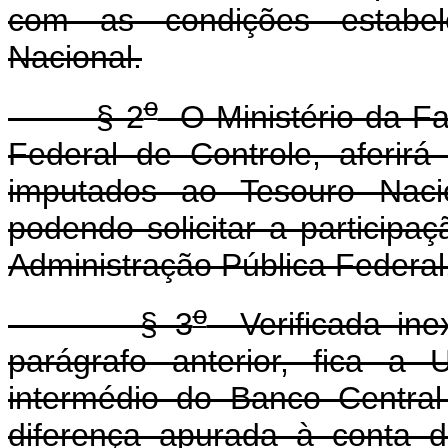
com as condições estabel
Nacional.
o
§ 2
O Ministério da Fa
Federal de Controle, aferir
imputados ao Tesouro Naci
podendo solicitar a participa
Administração Pública Federal
o
§ 3
Verificada inex
parágrafo anterior, fica a
intermédio do Banco Central
diferença apurada à conta 