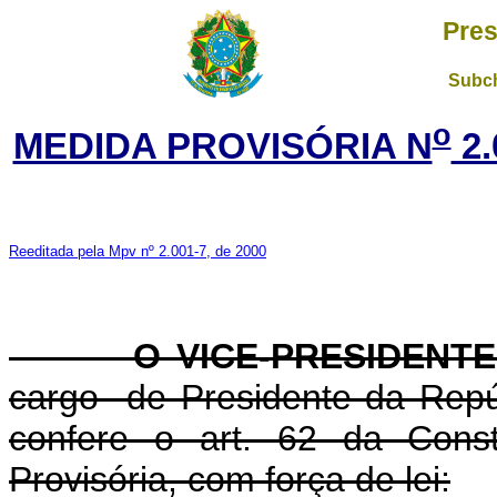
Pres
Subch
o
MEDIDA PROVISÓRIA N
2.
Reeditada pela Mpv nº 2.001-7, de 2000
O VICE-PRESIDENTE 
cargo de Presidente da Repúb
confere o art. 62 da Const
Provisória, com força de lei: