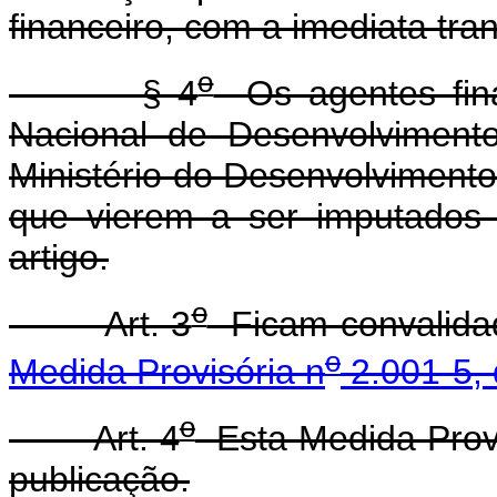
financeiro, com a imediata tra
o
§ 4
Os agentes fina
Nacional de Desenvolvimento
Ministério do Desenvolvimento
que vierem a ser imputados
artigo.
o
Art. 3
Ficam convalidad
o
Medida Provisória n
2.001-5, 
o
Art. 4
Esta Medida Provi
publicação.