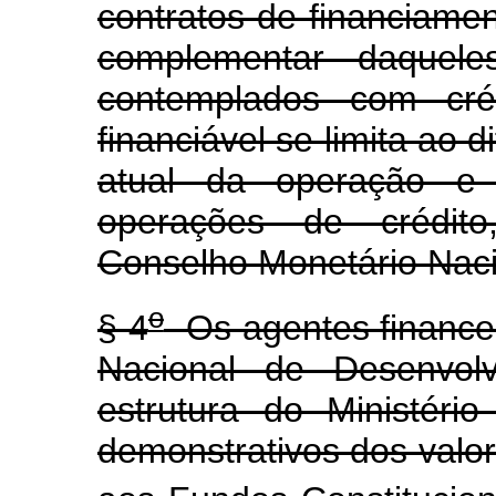
contratos de financiamen
complementar daquele
contemplados com créd
financiável se limita ao 
atual da operação e 
operações de crédito
Conselho Monetário Naci
o
§ 4
Os agentes finance
Nacional de Desenvolv
estrutura do Ministéri
demonstrativos dos valo