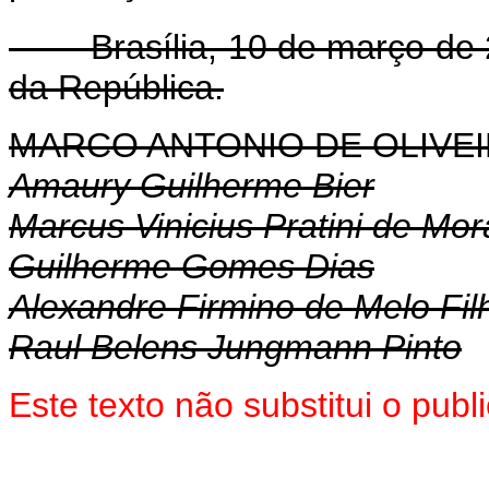
Brasília, 10 de março de 
da República.
MARCO ANTONIO DE OLIVEI
Amaury Guilherme Bier
Marcus Vinicius Pratini de Mo
Guilherme Gomes Dias
Alexandre Firmino de Melo Fil
Raul Belens Jungmann Pinto
Este texto não substitui o pub