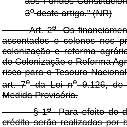
aos Fundos Constitucio
o
3
deste artigo." (NR)
o
Art. 2
Os financiament
assentados e colonos nos pr
colonização e reforma agrária
de Colonização e Reforma Agr
risco para o Tesouro Naciona
o
o
art. 7
da Lei n
9.126, de 
Medida Provisória.
o
§ 1
Para efeito do d
crédito serão realizadas por 