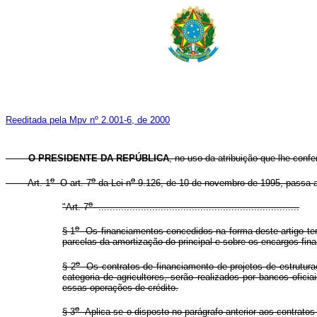
Reeditada pela Mpv nº 2.001-6, de 2000
O PRESIDENTE DA REPÚBLICA
, no uso da atribuição que lhe confe
o
o
o
Art. 1
O art. 7
da Lei n
9.126, de 10 de novembro de 1995, passa a
o
"Art. 7
.......................................................................
o
§ 1
Os financiamentos concedidos na forma deste artigo terã
parcelas da amortização do principal e sobre os encargos fin
o
§ 2
Os contratos de financiamento de projetos de estruturaç
categoria de agricultores, serão realizados por bancos ofic
essas operações de crédito.
o
§ 3
Aplica-se o disposto no parágrafo anterior aos contrato