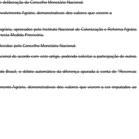
rme deliberação do Conselho Monetário Nacional.
nvolvimento Agrário, demonstrativos dos valores que vierem a
rária, aprovados pelo Instituto Nacional de Colonização e Reforma Agrária
nesta Medida Provisória.
elecidas pelo Conselho Monetário Nacional.
ional de acordo com este artigo, podendo solicitar a participação de outros
 do Brasil, o débito automático da diferença apurada à conta de "Reservas
imento Agrário, demonstrativos dos valores que vierem a ser imputados ao