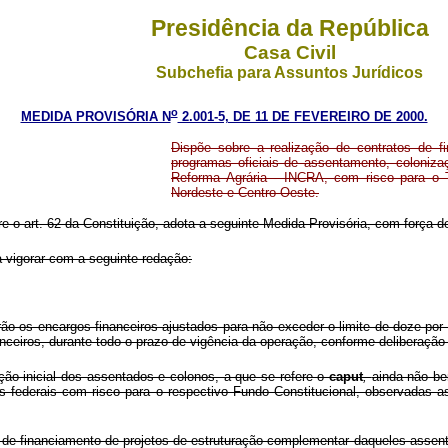
Presidência da República
Casa Civil
Subchefia para Assuntos Jurídicos
o
MEDIDA PROVISÓRIA N
2.001-5, DE 11 DE FEVEREIRO DE 2000.
Dispõe sobre a realização de contratos de f
programas oficiais de assentamento, colonizaç
Reforma Agrária - INCRA, com risco para o 
Nordeste e Centro-Oeste.
re o art. 62 da Constituição, adota a seguinte Medida Provisória, com força de
 vigorar com a seguinte redação:
o os encargos financeiros ajustados para não exceder o limite de doze por 
anceiros, durante todo o prazo de vigência da operação, conforme deliberaçã
ão inicial dos assentados e colonos, a que se refere o
caput
,
ainda não be
iais federais com risco para o respectivo Fundo Constitucional, observadas 
s de financiamento de projetos de estruturação complementar daqueles assen