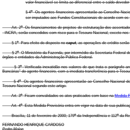
valor financiável se limita ao diferencial entre o saldo deve
o
§ 4
Os agentes financeiros apresentarão ao Conselho Naciona
ser imputados aos Fundos Constitucionais de acordo com os 
o
Art. 2
Os financiamentos de projetos de estruturação dos assentados 
- INCRA, serão concedidos com risco para o Tesouro Nacional, exceto nos 
o
§ 1
Para efeito do disposto no
caput
, as operações de crédito serão
o
§ 2
O Ministério da Fazenda, por intermédio da Secretaria Federal de
órgãos e entidades da Administração Pública Federal.
o
§ 3
Verificada inexatidão nos valores de que trata o parágrafo an
Bancárias" do agente financeiro, com a imediata transferência para o Tesou
o
§ 4
Os agentes financeiros apresentarão ao Conselho Nacional de D
Tesouro Nacional segundo este artigo.
o
Art. 3
Ficam convalidados os atos praticados com base na
Medida P
o
Art. 4
Esta Medida Provisória entra em vigor na data de sua publica
o
o
Brasília, 11 de fevereiro de 2000; 179
da Independência e 112
da Rep
FERNANDO HENRIQUE CARDOSO
Pedro Malan