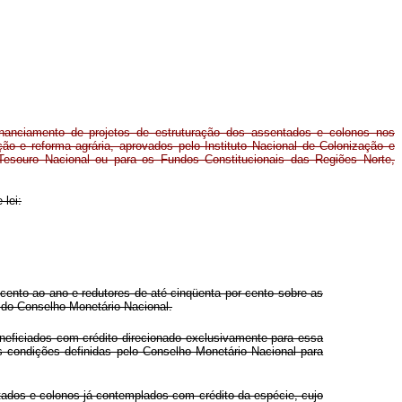
inanciamento de projetos de estruturação dos assentados e colonos nos
ão e reforma agrária, aprovados pelo Instituto Nacional de Colonização e
Tesouro Nacional ou para os Fundos Constitucionais das Regiões Norte,
 lei:
cento ao ano e redutores de até cinqüenta por cento sobre as
o do Conselho Monetário Nacional.
neficiados com crédito direcionado exclusivamente para essa
as condições definidas pelo Conselho Monetário Nacional para
tados e colonos já contemplados com crédito da espécie, cujo