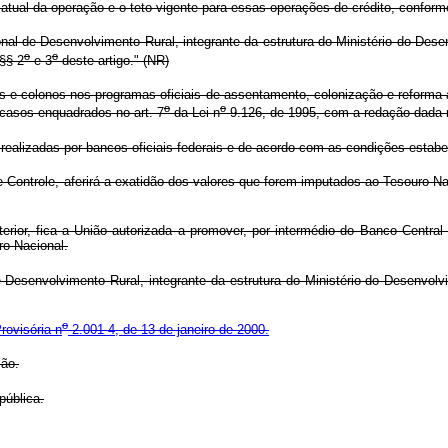
dor atual da operação e o teto vigente para essas operações de crédito, confo
l de Desenvolvimento Rural, integrante da estrutura do Ministério do Dese
o
o
§§ 2
e 3
deste artigo." (NR)
e colonos nos programas oficiais de assentamento, colonização e reforma ag
o
o
casos enquadrados no art. 7
da Lei n
9.126, de 1995, com a redação dada 
 realizadas por bancos oficiais federais e de acordo com as condições estab
 Controle, aferirá a exatidão dos valores que forem imputados ao Tesouro Nac
terior, fica a União autorizada a promover, por intermédio do Banco Central
ro Nacional.
esenvolvimento Rural, integrante da estrutura do Ministério do Desenvolv
o
rovisória n
2.001-4, de 13 de janeiro de 2000.
ção.
ública.