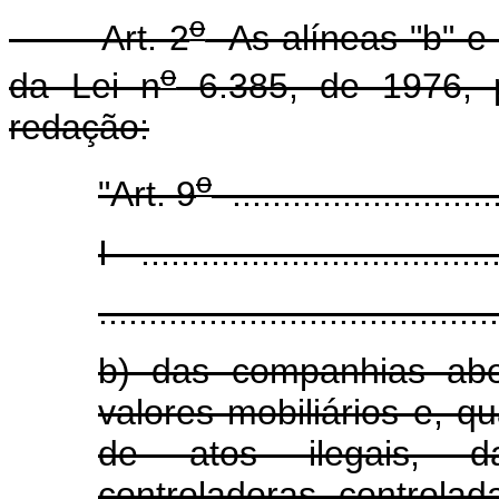
o
Art. 2
As alíneas "b" e "g
o
da Lei n
6.385, de 1976, 
redação:
o
"Art. 9
............................
I - ...................................
........................................
b) das companhias abe
valores mobiliários e, 
de atos ilegais, da
controladoras, controlad