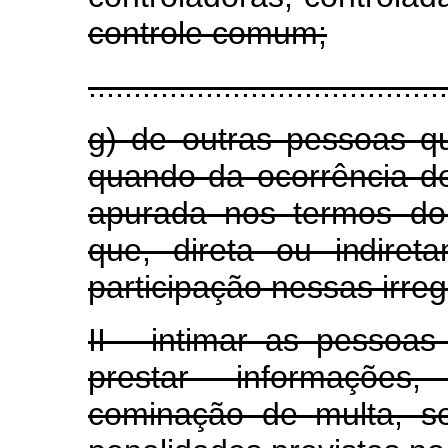
controle comum;
........................................
g) de outras pessoas qua
quando da ocorrência de
apurada nos termos do 
que, direta ou indiret
participação nessas irreg
II - intimar as pessoas 
prestar informações
cominação de multa, s