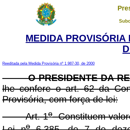
Pre
Subc
MEDIDA PROVISÓRIA 
D
Reeditada pela Medida Provisória nº 1.987-30, de 2000
O PRESIDENTE DA RE
lhe confere o art. 62 da Con
Provisória, com força de lei:
o
Art. 1
Constituem valore
o
Lei n
6.385, de 7 de deze