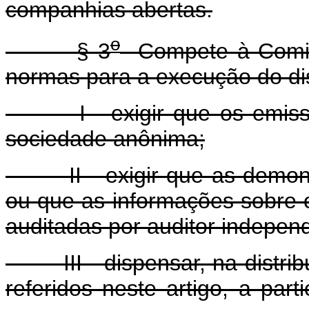
companhias abertas.
o
§ 3
Compete à Comiss
normas para a execução do dis
I - exigir que os emissor
sociedade anônima;
II - exigir que as demonst
ou que as informações sobre 
auditadas por auditor independ
III - dispensar, na distribui
referidos neste artigo, a par