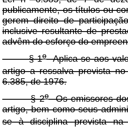
publicamente, os títulos ou co
gerem direito de participaç
inclusive resultante de prest
advêm do esforço do empreend
o
§ 1
Aplica-se aos valor
artigo a ressalva prevista no 
6.385, de 1976.
o
§ 2
Os emissores dos v
artigo, bem como seus adminis
se à disciplina prevista na