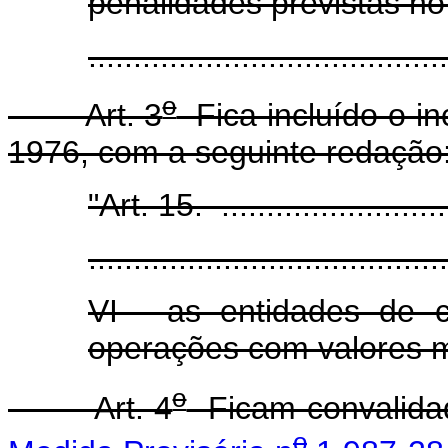
penalidades previstas no 
......................................
o
Art. 3
Fica incluído o inc
1976, com a seguinte redação
"Art. 15. ............................
........................................
VI - as entidades de 
operações com valores mo
o
Art. 4
Ficam convalidad
o