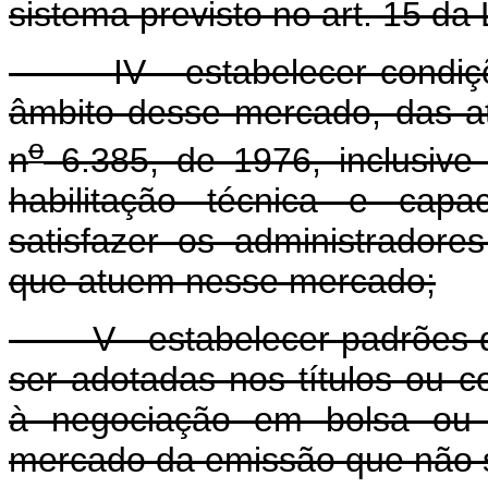
sistema previsto no art. 15 da 
IV - estabelecer condições
âmbito desse mercado, das ati
o
n
6.385, de 1976, inclusive 
habilitação técnica e capa
satisfazer os administrador
que atuem nesse mercado;
V - estabelecer padrões de
ser adotadas nos títulos ou c
à negociação em bolsa ou 
mercado da emissão que não s