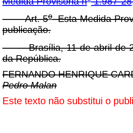
Medida Provisória n
1.987-28,
o
Art. 5
Esta Medida Provi
publicação.
Brasília, 11 de abril de 2
da República.
FERNANDO HENRIQUE CA
Pedro Malan
Este texto não substitui o pu