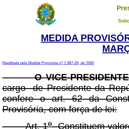
Pre
Subc
MEDIDA PROVISÓR
MARÇ
Reeditada pela Medida Provisória nº 1.987-29, de 2000
O VICE-PRESIDENTE 
cargo de Presidente da Repúb
confere o art. 62 da Const
Provisória, com força de lei:
o
Art. 1
Constituem valore