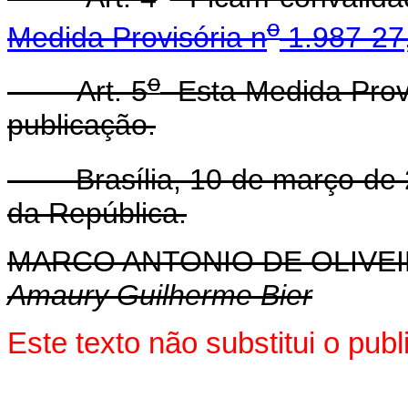
o
Medida Provisória n
1.987-27,
o
Art. 5
Esta Medida Provi
publicação.
Brasília, 10 de março de 
da República.
MARCO ANTONIO DE OLIVEI
Amaury Guilherme Bier
Este texto não substitui o pu