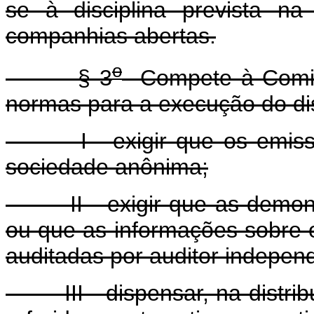
se à disciplina prevista na
companhias abertas.
o
§ 3
Compete à Comiss
normas para a execução do dis
I - exigir que os emissor
sociedade anônima;
II - exigir que as demonst
ou que as informações sobre 
auditadas por auditor independ
III - dispensar, na distribui