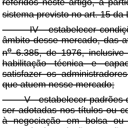
referidos neste artigo, a par
sistema previsto no art. 15 da 
IV - estabelecer condições
âmbito desse mercado, das ati
o
n
6.385, de 1976, inclusive 
habilitação técnica e capa
satisfazer os administrador
que atuem nesse mercado;
V - estabelecer padrões de
ser adotadas nos títulos ou c
à negociação em bolsa ou 