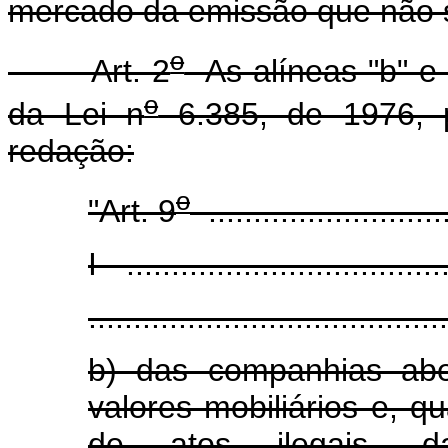
mercado da emissão que não s
o
Art. 2
As alíneas "b" e "g
o
da Lei n
6.385, de 1976, 
redação:
o
"Art. 9
............................
I - ...................................
........................................
b) das companhias abe
valores mobiliários e, 
de atos ilegais, da