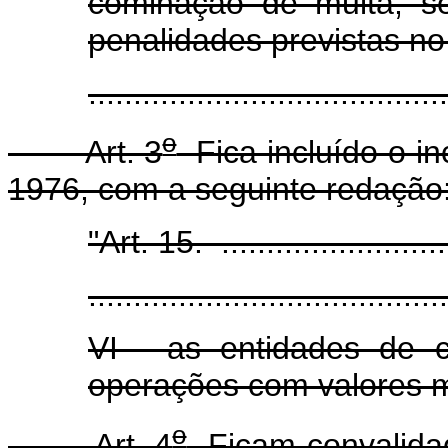
cominação de multa, s
penalidades previstas no 
......................................
o
Art. 3
Fica incluído o inc
1976, com a seguinte redação
"Art. 15. ............................
........................................
VI - as entidades de 
operações com valores mo
o
Art. 4
Ficam convalidad