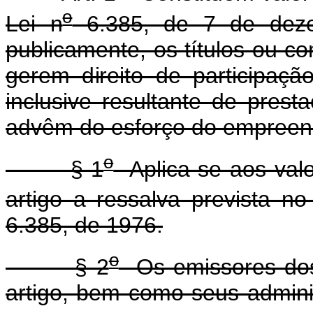
o
Lei n
6.385, de 7 de deze
publicamente, os títulos ou co
gerem direito de participaç
inclusive resultante de prest
advêm do esforço do empreend
o
§ 1
Aplica-se aos valor
artigo a ressalva prevista no 
6.385, de 1976.
o
§ 2
Os emissores dos v
artigo, bem como seus adminis