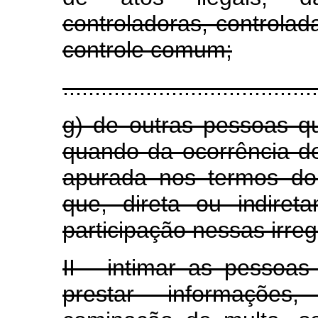
controladoras, controlad
controle comum;
........................................
g) de outras pessoas qua
quando da ocorrência de
apurada nos termos do 
que, direta ou indiret
participação nessas irreg
II - intimar as pessoas 
prestar informações