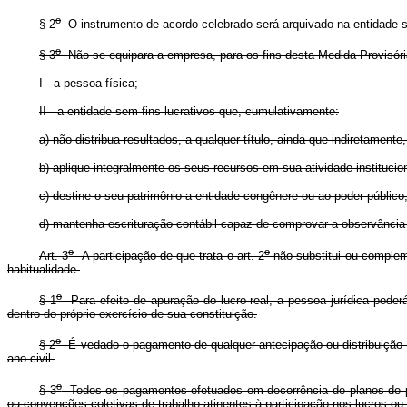
o
§ 2
O instrumento de acordo celebrado será arquivado na entidade si
o
§ 3
Não se equipara a empresa, para os fins desta Medida Provisóri
I - a pessoa física;
II - a entidade sem fins lucrativos que, cumulativamente:
a) não distribua resultados, a qualquer título, ainda que indiretament
b) aplique integralmente os seus recursos em sua atividade institucio
c) destine o seu patrimônio a entidade congênere ou ao poder públic
d) mantenha escrituração contábil capaz de comprovar a observância d
o
o
Art. 3
A participação de que trata o art. 2
não substitui ou compleme
habitualidade.
o
§ 1
Para efeito de apuração do lucro real, a pessoa jurídica poder
dentro do próprio exercício de sua constituição.
o
§ 2
É vedado o pagamento de qualquer antecipação ou distribuição de
ano civil.
o
§ 3
Todos os pagamentos efetuados em decorrência de planos de p
ou convenções coletivas de trabalho atinentes à participação nos lucros ou 