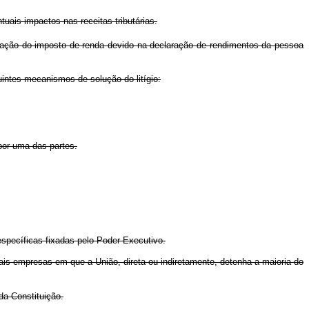
uais impactos nas receitas tributárias.
pação do imposto de renda devido na declaração de rendimentos da pessoa
intes mecanismos de solução do litígio:
 por uma das partes.
específicas fixadas pelo Poder Executivo.
is empresas em que a União, direta ou indiretamente, detenha a maioria do
da Constituição.