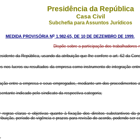
Presidência da República
Casa Civil
Subchefia para Assuntos Jurídicos
o
MEDIDA PROVISÓRIA N
1.982-65, DE 10 DE DEZEMBRO DE 1999.
Dispõe sobre a participação dos trabalhadores 
esidente da República, usando da atribuição que lhe confere o art. 62 da Cons
s nos lucros ou resultados da empresa como instrumento de integração entre o
ciação entre a empresa e seus empregados, mediante um dos procedimentos a 
entante indicado pelo sindicato da respectiva categoria;
gras claras e objetivas quanto à fixação dos direitos substantivos da pa
ibuição, período de vigência e prazos para revisão do acordo, podendo ser co
.