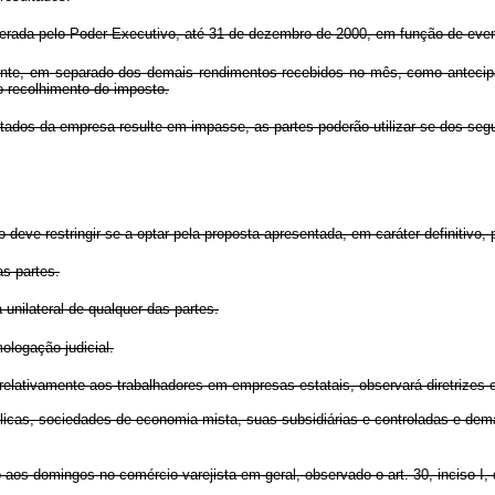
erada pelo Poder Executivo, até 31 de dezembro de 2000, em função de event
 fonte, em separado dos demais rendimentos recebidos no mês, como anteci
lo recolhimento do imposto.
tados da empresa resulte em impasse, as partes poderão utilizar-se dos segu
 deve restringir-se a optar pela proposta apresentada, em caráter definitivo,
s partes.
unilateral de qualquer das partes.
ologação judicial.
relativamente aos trabalhadores em empresas estatais, observará diretrizes 
cas, sociedades de economia mista, suas subsidiárias e controladas e dema
 aos domingos no comércio varejista em geral, observado o art. 30, inciso I, 