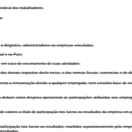
ndical dos trabalhadores.
a:
e, a dirigentes, administradores ou empresas vinculadas;
nal e no País;
o, em caso de encerramento de suas atividades;
os demais requisitos deste inciso, e das normas fiscais, comerciais e de di
nta a remuneração devida a qualquer empregado, nem constitui base de incid
á deduzir como despesa operacional as participações atribuídas aos empreg
 valores a título de participação nos lucros ou resultados da empresa em p
articipação nos lucros ou resultados, mantidos espontaneamente pela emp
resultados.