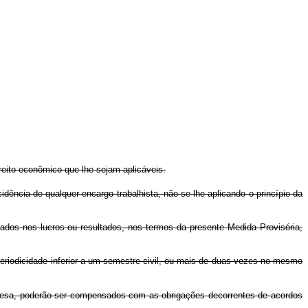
reito econômico que lhe sejam aplicáveis.
ência de qualquer encargo trabalhista, não se lhe aplicando o princípio da
ados nos lucros ou resultados, nos termos da presente Medida Provisória,
eriodicidade inferior a um semestre civil, ou mais de duas vezes no mesmo
resa, poderão ser compensados com as obrigações decorrentes de acordos