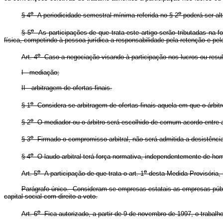
o
o
§ 4
A periodicidade semestral mínima referida no § 2
poderá ser alt
o
§ 5
As participações de que trata este artigo serão tributadas na
física, competindo à pessoa jurídica a responsabilidade pela retenção e pe
o
Art. 4
Caso a negociação visando à participação nos lucros ou resul
I - mediação;
II - arbitragem de ofertas finais.
o
§ 1
Considera-se arbitragem de ofertas finais aquela em que o árbitro
o
§ 2
O mediador ou o árbitro será escolhido de comum acordo entre a
o
§ 3
Firmado o compromisso arbitral, não será admitida a desistência 
o
§ 4
O laudo arbitral terá força normativa, independentemente de hom
o
o
Art. 5
A participação de que trata o art. 1
desta Medida Provisória, 
Parágrafo único. Consideram-se empresas estatais as empresas públi
capital social com direito a voto.
o
Art. 6
Fica autorizado, a partir de 9 de novembro de 1997, o trabalho