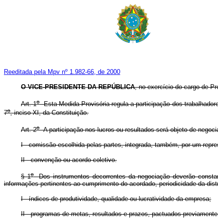
Reeditada pela Mpv nº 1.982-66, de 2000
O VICE-PRESIDENTE DA REPÚBLICA
, no exercício do cargo de Pr
o
Art. 1
Esta Medida Provisória regula a participação dos trabalhadore
o
7
, inciso XI, da Constituição.
o
Art. 2
A participação nos lucros ou resultados será objeto de nego
I - comissão escolhida pelas partes, integrada, também, por um repres
II - convenção ou acordo coletivo.
o
§ 1
Dos instrumentos decorrentes da negociação deverão constar re
informações pertinentes ao cumprimento do acordado, periodicidade da distr
I - índices de produtividade, qualidade ou lucratividade da empresa;
II - programas de metas, resultados e prazos, pactuados previamente