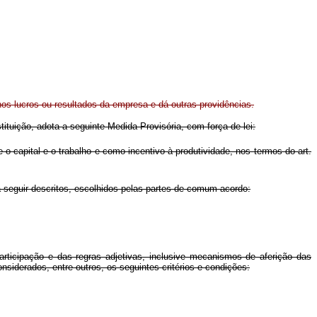
nos lucros ou resultados da empresa e dá outras providências.
tituição, adota a seguinte Medida Provisória, com força de lei:
 capital e o trabalho e como incentivo à produtividade, nos termos do art.
seguir descritos, escolhidos pelas partes de comum acordo:
rticipação e das regras adjetivas, inclusive mecanismos de aferição das
nsiderados, entre outros, os seguintes critérios e condições: