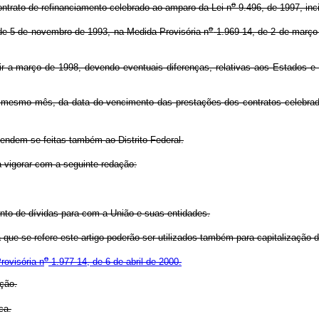
o
ntrato de refinanciamento celebrado ao amparo da Lei n
9.496, de 1997, inc
o
de 5 de novembro de 1993, na Medida Provisória n
1.969-14, de 2 de março d
r a março de 1998, devendo eventuais diferenças, relativas aos Estados e 
o mesmo mês, da data do vencimento das prestações dos contratos celebra
endem-se feitas também ao Distrito Federal.
 vigorar com a seguinte redação:
to de dívidas para com a União e suas entidades.
ue se refere este artigo poderão ser utilizados também para capitalização d
o
rovisória n
1.977-14, de 6 de abril de 2000.
ção.
ca.