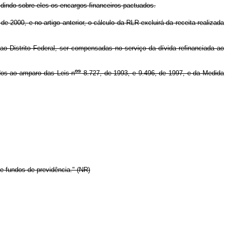
idindo sobre eles os encargos financeiros pactuados.
e 2000, e no artigo anterior, o cálculo da RLR excluirá da receita realizada
ao Distrito Federal, ser compensadas no serviço da dívida refinanciada ao
os
dos ao amparo das Leis n
8.727, de 1993, e 9.496, de 1997, e da Medida
e fundos de previdência." (NR)