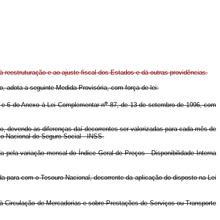
 à reestruturação e ao ajuste fiscal dos Estados e dá outras providências.
o, adota a seguinte Medida Provisória, com força de lei:
o
.4 e 6 do Anexo à Lei Complementar n
87, de 13 de setembro de 1996, com
cio, devendo as diferenças daí decorrentes ser valorizadas para cada mês de
to Nacional do Seguro Social - INSS.
pela variação mensal do Índice Geral de Preços - Disponibilidade Interna
da para com o Tesouro Nacional, decorrente da aplicação do disposto na Lei
 à Circulação de Mercadorias e sobre Prestações de Serviços ou Transporte