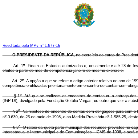
Reeditada pela MPv nº 1.977-16
O PRESIDENTE DA REPÚBLICA
, no exercício do cargo de President
o
Art. 1
Ficam os Estados autorizados a, anualmente e até 28 de fever
efeitos a partir do mês de competência janeiro do mesmo exercício.
o
Art. 2
A opção a que se refere o artigo anterior relativa ao ano de 19
competência e utilizadas prioritariamente em encontro de contas com obrig
o
§ 1
Até que se realizem os encontros de contas ou a entrega dos r
(IGP-DI), divulgado pela Fundação Getúlio Vargas, ou outro que vier a subst
o
§ 2
Na hipótese de encontro de contas com obrigações para com o INS
o
o
n
9.639, de 25 de maio de 1998, e na Medida Provisória n
1.985-25, desta
o
§ 3
O rateio da quota parte municipal dos recursos previstos no
ca
Interestadual e Intermunicipal e de Comunicações - ICMS de 1998, e será en