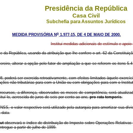
Presidência da República
Casa Civil
Subchefia para Assuntos Jurídicos
o
MEDIDA PROVISÓRIA N
1.977-15, DE 4 DE MAIO DE 2000.
Institui medidas adicionais de estímulo e apoio
e da República, usando da atribuição que lhe confere o art. 62 da Constituiçã
eiro, alterar a opção pelo fator de ampliação a que se referem os itens 5
98, poderá ser exercida retroativamente, com efeitos limitados àquele exercí
ações não tributárias para com a União ou com obrigações para com o Institu
ecursos, a diferença, observados os meses de competência, será atualizada 
ituí-lo, acrescida de juros de seis por cento ao ano,
pro rata temporis
.
S, o valor respectivo será utilizado pela autarquia para amortizar sua dívi
 data.
put
observará o índice de distribuição do Imposto sobre Operações Relativas
tregue a partir de julho de 1999.