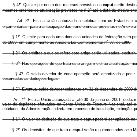
o
§ 4
Quinze por cento dos recursos previstos no
caput
serão destin
o
mesmos critérios de atualização previstos no § 2
até a data da efetiva ent
o
Art. 3
Fica a União autorizada a celebrar com os Estados e com 
orçamentárias, para a antecipação das transferências previstas no Anexo 
o
§ 1
O limite para cada uma daquelas unidades da federação será prop
o
de 1999, em cumprimento ao Anexo à Lei Complementar n
87, de 1996.
o
§ 2
Os créditos a que se refere este artigo serão utilizados, exclusi
o
§ 3
Nas operações de que trata este artigo, incidirão atualização mo
o
§ 4
O saldo devedor de cada operação será amortizado a partir 
observadas as deduções legais.
o
§ 5
Eventual saldo devedor existente em 31 de dezembro de 2000 deve
o
Art. 4
Fica a União autorizada a, até 30 de junho de 2001, deduzir
valor de depósitos efetuados na Conta Única do Tesouro Nacional, até a
entidades da Administração indireta em processo de liquidação, extinção, p
o
§ 1
O valor da dedução de que trata o
caput
poderá ser aplicado no 
o
§ 2
Os depósitos de que trata o
caput
serão regulamentados pelo Min