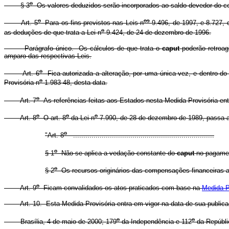
o
§ 3
Os valores deduzidos serão incorporados ao saldo devedor do co
o
os
Art. 5
Para os fins previstos nas Leis n
9.496, de 1997, e 8.727, 
o
as deduções de que trata a Lei n
9.424, de 24 de dezembro de 1996.
Parágrafo único. Os cálculos de que trata o
caput
poderão retroagi
amparo das respectivas Leis.
o
Art. 6
Fica autorizada a alteração, por uma única vez, e dentro d
o
Provisória n
1.983-48, desta data.
o
Art. 7
As referências feitas aos Estados nesta Medida Provisória ent
o
o
o
Art. 8
O art. 8
da Lei n
7.990, de 28 de dezembro de 1989, passa a
o
"Art. 8
.....................................................................
o
§ 1
Não se aplica a vedação constante do
caput
no pagamen
o
§ 2
Os recursos originários das compensações financeiras a q
o
Art. 9
Ficam convalidados os atos praticados com base na
Medida P
Art. 10. Esta Medida Provisória entra em vigor na data de sua publica
o
o
Brasília, 4 de maio de 2000; 179
da Independência e 112
da Repúbli