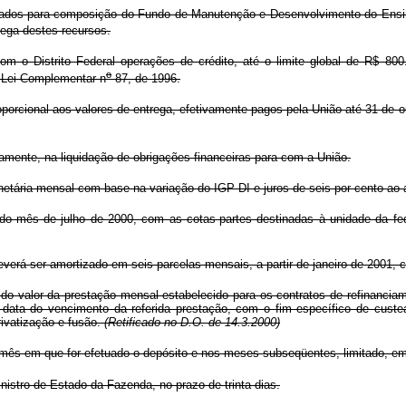
ados para composição do Fundo de Manutenção e Desenvolvimento do Ensin
rega destes recursos.
o Distrito Federal operações de crédito, até o limite global de R$ 800.0
o
à Lei Complementar n
87, de 1996.
orcional aos valores de entrega, efetivamente pagos pela União até 31 de o
vamente, na liquidação de obrigações financeiras para com a União.
netária mensal com base na variação do IGP-DI e juros de seis por cento ao
do mês de julho de 2000, com as cotas-partes destinadas à unidade da fe
rá ser amortizado em seis parcelas mensais, a partir de janeiro de 2001, 
 do valor da prestação mensal estabelecido para os contratos de refinancia
 data do vencimento da referida prestação, com o fim específico de custe
rivatização e fusão.
(Retificado no D.O. de 14.3.2000)
mês em que for efetuado o depósito e nos meses subseqüentes, limitado, em
istro de Estado da Fazenda, no prazo de trinta dias.