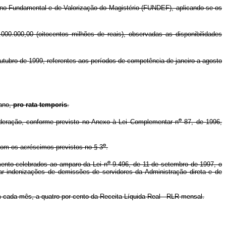
o Fundamental e de Valorização do Magistério (FUNDEF), aplicando-se os
00.000,00 (oitocentos milhões de reais), observadas as disponibilidades
utubro de 1999, referentes aos períodos de competência de janeiro a agosto
 ano,
pro rata temporis
.
o
deração, conforme previsto no Anexo à Lei Complementar n
87, de 1996,
o
com os acréscimos previstos no § 3
.
o
mento celebrados ao amparo da Lei n
9.496, de 11 de setembro de 1997, o
ar indenizações de demissões de servidores da Administração direta e de
 cada mês, a quatro por cento da Receita Líquida Real - RLR mensal.