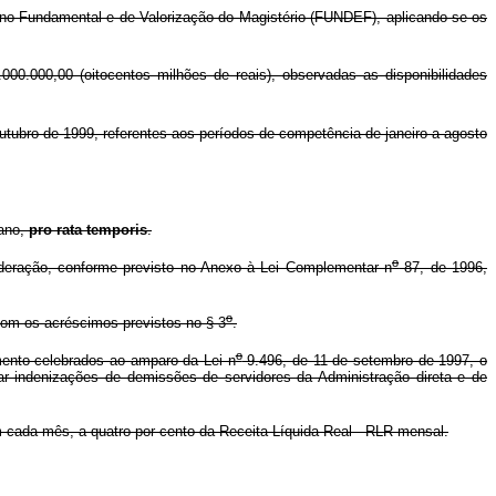
o Fundamental e de Valorização do Magistério (FUNDEF), aplicando-se os
00.000,00 (oitocentos milhões de reais), observadas as disponibilidades
utubro de 1999, referentes aos períodos de competência de janeiro a agosto
 ano,
pro rata temporis
.
o
deração, conforme previsto no Anexo à Lei Complementar n
87, de 1996,
o
com os acréscimos previstos no § 3
.
o
mento celebrados ao amparo da Lei n
9.496, de 11 de setembro de 1997, o
ar indenizações de demissões de servidores da Administração direta e de
 cada mês, a quatro por cento da Receita Líquida Real - RLR mensal.