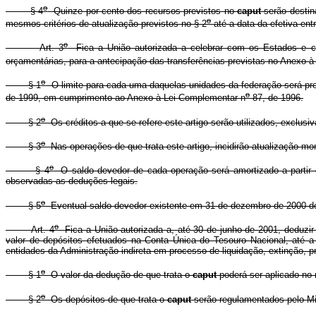
o
§ 4
Quinze por cento dos recursos previstos no
caput
serão destin
o
mesmos critérios de atualização previstos no § 2
até a data da efetiva ent
o
Art. 3
Fica a União autorizada a celebrar com os Estados e com 
orçamentárias, para a antecipação das transferências previstas no Anexo 
o
§ 1
O limite para cada uma daquelas unidades da federação será prop
o
de 1999, em cumprimento ao Anexo à Lei Complementar n
87, de 1996.
o
§ 2
Os créditos a que se refere este artigo serão utilizados, exclusi
o
§ 3
Nas operações de que trata este artigo, incidirão atualização mo
o
§ 4
O saldo devedor de cada operação será amortizado a partir 
observadas as deduções legais.
o
§ 5
Eventual saldo devedor existente em 31 de dezembro de 2000 deve
o
Art. 4
Fica a União autorizada a, até 30 de junho de 2001, deduzir
valor de depósitos efetuados na Conta Única do Tesouro Nacional, até a
entidades da Administração indireta em processo de liquidação, extinção, p
o
§ 1
O valor da dedução de que trata o
caput
poderá ser aplicado no 
o
§ 2
Os depósitos de que trata o
caput
serão regulamentados pelo Min