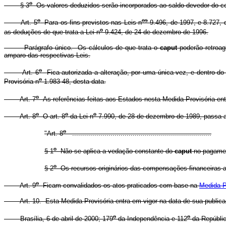
o
§ 3
Os valores deduzidos serão incorporados ao saldo devedor do co
o
os
Art. 5
Para os fins previstos nas Leis n
9.496, de 1997, e 8.727, 
o
as deduções de que trata a Lei n
9.424, de 24 de dezembro de 1996.
Parágrafo único. Os cálculos de que trata o
caput
poderão retroagi
amparo das respectivas Leis.
o
Art. 6
Fica autorizada a alteração, por uma única vez, e dentro d
o
Provisória n
1.983-48, desta data.
o
Art. 7
As referências feitas aos Estados nesta Medida Provisória ent
o
o
o
Art. 8
O art. 8
da Lei n
7.990, de 28 de dezembro de 1989, passa a
o
"Art. 8
.....................................................................
o
§ 1
Não se aplica a vedação constante do
caput
no pagamen
o
§ 2
Os recursos originários das compensações financeiras a q
o
Art. 9
Ficam convalidados os atos praticados com base na
Medida P
Art. 10. Esta Medida Provisória entra em vigor na data de sua publica
o
o
Brasília, 6 de abril de 2000; 179
da Independência e 112
da Repúblic