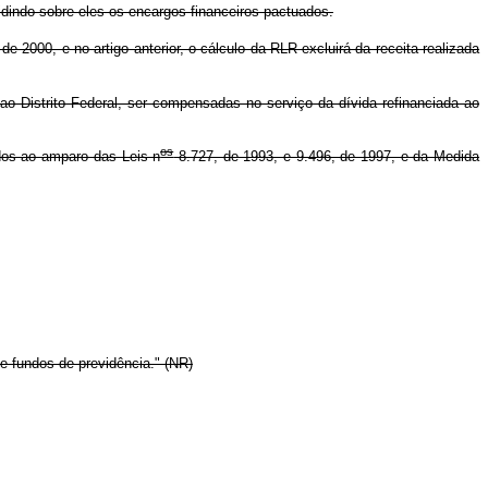
idindo sobre eles os encargos financeiros pactuados.
e 2000, e no artigo anterior, o cálculo da RLR excluirá da receita realizada
ao Distrito Federal, ser compensadas no serviço da dívida refinanciada ao
os
dos ao amparo das Leis n
8.727, de 1993, e 9.496, de 1997, e da Medida
e fundos de previdência." (NR)