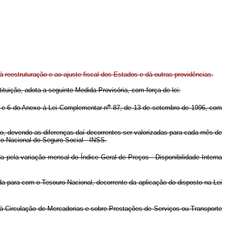
 à reestruturação e ao ajuste fiscal dos Estados e dá outras providências.
ituição, adota a seguinte Medida Provisória, com força de lei:
o
.4 e 6 do Anexo à Lei Complementar n
87, de 13 de setembro de 1996, com
cio, devendo as diferenças daí decorrentes ser valorizadas para cada mês de
to Nacional do Seguro Social - INSS.
pela variação mensal do Índice Geral de Preços - Disponibilidade Interna
da para com o Tesouro Nacional, decorrente da aplicação do disposto na Lei
 à Circulação de Mercadorias e sobre Prestações de Serviços ou Transporte