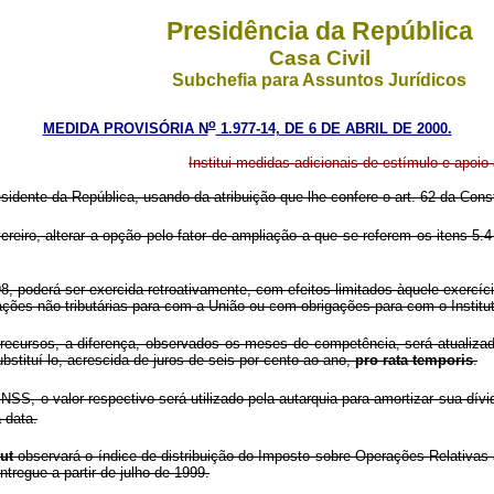
Presidência da República
Casa Civil
Subchefia para Assuntos Jurídicos
o
MEDIDA PROVISÓRIA N
1.977-14, DE 6 DE ABRIL DE 2000.
Institui medidas adicionais de estímulo e apoio
sidente da República, usando da atribuição que lhe confere o art. 62 da Const
eiro, alterar a opção pelo fator de ampliação a que se referem os itens 5
98, poderá ser exercida retroativamente, com efeitos limitados àquele exercí
ações não tributárias para com a União ou com obrigações para com o Institu
ecursos, a diferença, observados os meses de competência, será atualizada 
stituí-lo, acrescida de juros de seis por cento ao ano,
pro rata temporis
.
S, o valor respectivo será utilizado pela autarquia para amortizar sua dívi
 data.
put
observará o índice de distribuição do Imposto sobre Operações Relativas
tregue a partir de julho de 1999.