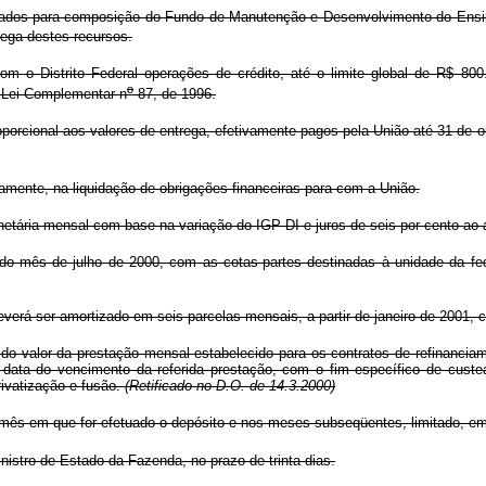
ados para composição do Fundo de Manutenção e Desenvolvimento do Ensin
rega destes recursos.
o Distrito Federal operações de crédito, até o limite global de R$ 800.0
o
à Lei Complementar n
87, de 1996.
orcional aos valores de entrega, efetivamente pagos pela União até 31 de o
vamente, na liquidação de obrigações financeiras para com a União.
netária mensal com base na variação do IGP-DI e juros de seis por cento ao
do mês de julho de 2000, com as cotas-partes destinadas à unidade da fe
rá ser amortizado em seis parcelas mensais, a partir de janeiro de 2001, 
 do valor da prestação mensal estabelecido para os contratos de refinancia
 data do vencimento da referida prestação, com o fim específico de custe
rivatização e fusão.
(Retificado no D.O. de 14.3.2000)
mês em que for efetuado o depósito e nos meses subseqüentes, limitado, em
istro de Estado da Fazenda, no prazo de trinta dias.