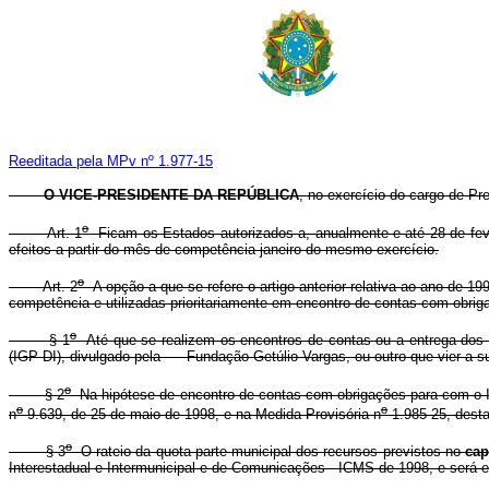
Reeditada pela MPv nº 1.977-15
O VICE-PRESIDENTE DA REPÚBLICA
, no exercício do cargo de Pre
o
Art. 1
Ficam os Estados autorizados a, anualmente e até 28 de fever
efeitos a partir do mês de competência janeiro do mesmo exercício.
o
Art. 2
A opção a que se refere o artigo anterior relativa ao ano de 19
competência e utilizadas prioritariamente em encontro de contas com obrig
o
§ 1
Até que se realizem os encontros de contas ou a entrega dos r
(IGP-DI), divulgado pela Fundação Getúlio Vargas, ou outro que vier a sub
o
§ 2
Na hipótese de encontro de contas com obrigações para com o INS
o
o
n
9.639, de 25 de maio de 1998, e na Medida Provisória n
1.985-25, desta
o
§ 3
O rateio da quota parte municipal dos recursos previstos no
ca
Interestadual e Intermunicipal e de Comunicações - ICMS de 1998, e será en