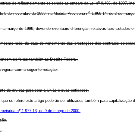
o
ntrato de refinanciamento celebrado ao amparo da Lei n
9.496, de 1997, inc
o
de 5 de novembro de 1993, na Medida Provisória n
1.969-14, de 2 de março d
r a março de 1998, devendo eventuais diferenças, relativas aos Estados e 
o mesmo mês, da data do vencimento das prestações dos contratos celebra
endem-se feitas também ao Distrito Federal.
 vigorar com a seguinte redação:
to de dívidas para com a União e suas entidades.
ue se refere este artigo poderão ser utilizados também para capitalização d
o
rovisória n
1.977-13, de 9 de março de 2000.
ção.
a.