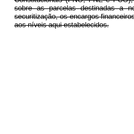
sobre as parcelas destinadas a n
securitização, os encargos financeiros
aos níveis aqui estabelecidos.