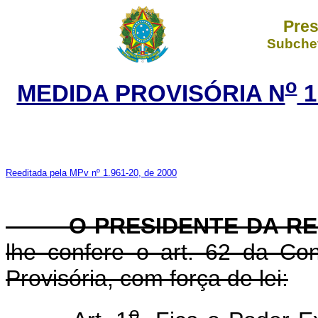
Pres
Subchef
o
MEDIDA PROVISÓRIA N
1
Reeditada pela MPv nº 1.961-20, de 2000
O PRESIDENTE DA RE
lhe confere o art. 62 da Con
Provisória, com força de lei:
o