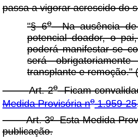
passa a vigorar acrescido do s
o
"§ 6
Na ausência de 
potencial doador, o pai
poderá manifestar-se c
será obrigatoriament
transplante e remoção." 
o
Art. 2
Ficam convalidad
o
Medida Provisória n
1.959-25,
Art. 3º Esta Medida Prov
publicação.