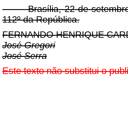
Brasília, 22 de setembro d
112º da República.
FERNANDO HENRIQUE CA
José Gregori
José Serra
Este texto não substitui o pub