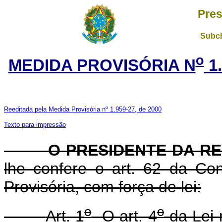
Pres
Subch
o
MEDIDA PROVISÓRIA N
1
Reeditada pela Medida Provisória nº 1.959-27, de 2000
Texto para impressão
O PRESIDENTE DA RE
lhe confere o art. 62 da Con
Provisória, com força de lei:
o
o
Art. 1
O art. 4
da Lei 